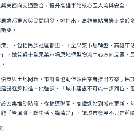
通與東西向交通整合，提升高雄車站核心區人流與安全。
響周邊都更案與民間開發，她指出，高雄車站周邊正處於
相衝突。
沈疴」，包括民族社區都更、十全果菜市場轉型、高雄車
少」。她質疑十全果菜市場原地轉型物流中心方向反覆，
程。
司決策與土地問題，市府會協助但須由業者提出方案；民
體建設逐步推進。他強調，「城市建設不可能一步到位，
建設密集推動階段，從捷運聯開、高鐵進站到城市更新，
要能「管風險、顧生活、講清楚」，讓城市發展不只是藍
雄