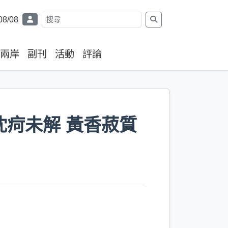
08/08
兩岸
副刊
活動
評論
沈疴未解 黃香菽質