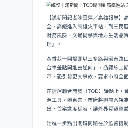
b
a
e
o
t
o
k
【漾新聞記者陳雯萍／高雄報導】高
全、高鐵進入高雄火車站，到三民
財務風險、交通衝擊與地方生活品
理」。
黃香菽一開場即以三多路與國泰路
台車差點開進去逆向」，凸顯施工
示，恐引發更大事故，要求市府全
在捷運聯合開發（TOD）議題上，黃
源工具。她直言，市府將聯開案視為
出，首案進度延宕，讓外界質疑整
她進一步點出關鍵問題在於監督機