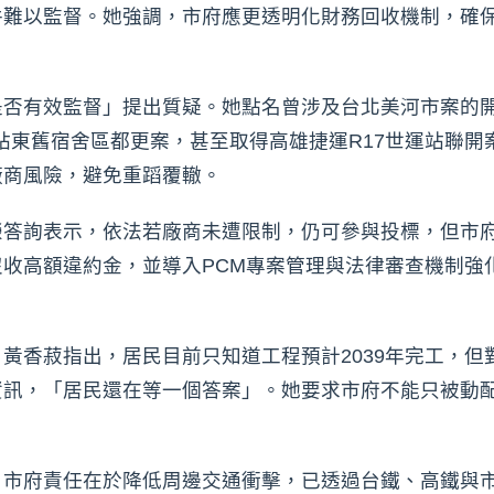
件難以監督。她強調，市府應更透明化財務回收機制，確
是否有效監督」提出質疑。她點名曾涉及台北美河市案的開
站站東舊宿舍區都更案，甚至取得高雄捷運R17世運站聯
廠商風險，避免重蹈覆轍。
榮答詢表示，依法若廠商未遭限制，仍可參與投標，但市
收高額違約金，並導入PCM專案管理與法律審查機制強
黃香菽指出，居民目前只知道工程預計2039年完工，但
資訊，「居民還在等一個答案」。她要求市府不能只被動
，市府責任在於降低周邊交通衝擊，已透過台鐵、高鐵與