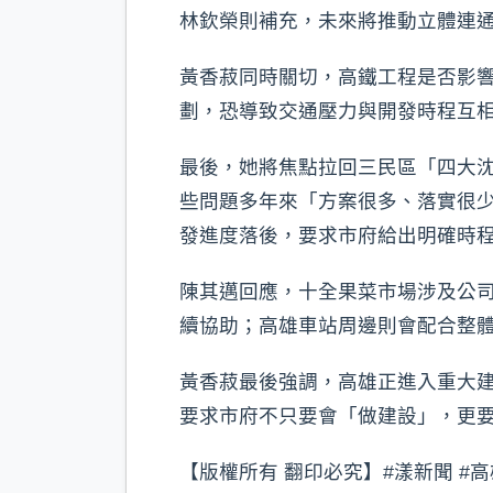
林欽榮則補充，未來將推動立體連
黃香菽同時關切，高鐵工程是否影
劃，恐導致交通壓力與開發時程互
最後，她將焦點拉回三民區「四大
些問題多年來「方案很多、落實很
發進度落後，要求市府給出明確時
陳其邁回應，十全果菜市場涉及公
續協助；高雄車站周邊則會配合整
黃香菽最後強調，高雄正進入重大
要求市府不只要會「做建設」，更
【版權所有 翻印必究】#漾新聞 #高