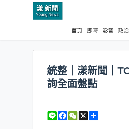
首頁
即時
影音
政治
統整｜漾新聞｜T
詢全面盤點
L
F
W
X
S
i
a
e
h
n
c
C
a
e
e
h
r