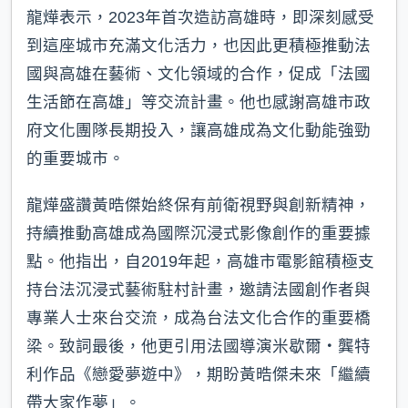
龍燁表示，2023年首次造訪高雄時，即深刻感受
到這座城市充滿文化活力，也因此更積極推動法
國與高雄在藝術、文化領域的合作，促成「法國
生活節在高雄」等交流計畫。他也感謝高雄市政
府文化團隊長期投入，讓高雄成為文化動能強勁
的重要城市。
龍燁盛讚黃晧傑始終保有前衛視野與創新精神，
持續推動高雄成為國際沉浸式影像創作的重要據
點。他指出，自2019年起，高雄市電影館積極支
持台法沉浸式藝術駐村計畫，邀請法國創作者與
專業人士來台交流，成為台法文化合作的重要橋
梁。致詞最後，他更引用法國導演米歇爾・龔特
利作品《戀愛夢遊中》，期盼黃晧傑未來「繼續
帶大家作夢」。