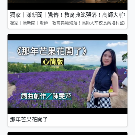
獨家｜漾新聞｜驚傳！教育典範殞落！高師大前校長
獨家｜漾新聞｜驚傳！教育典範殞落！高師大前校長蔡培村監委辭
那年芒果花開了