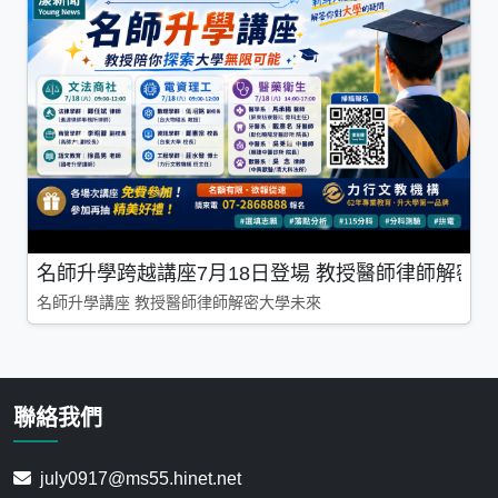
名師升學跨越講座7月18日登場 教授醫師律師解密
名師升學講座 教授醫師律師解密大學未來
聯絡我們
july0917@ms55.hinet.net