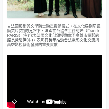
▲法國藝術與文學騎士勳章授勳儀式，在文化局副局長
簡美玲(左)的見證下，法國在台協會主任龍燁（Franck
PARIS）(右)代表法國文化部頒授勳章予高雄市電影館
館長黃晧傑(中)，表彰其長年推動台法電影文化交流與
高雄影視藝術發展的重要貢獻。