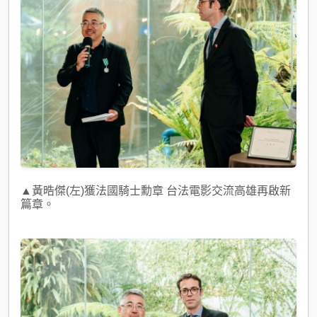
▲黃晧傑(左)獲法國騎士勳章 台法電影交流高雄再啟新
篇章。