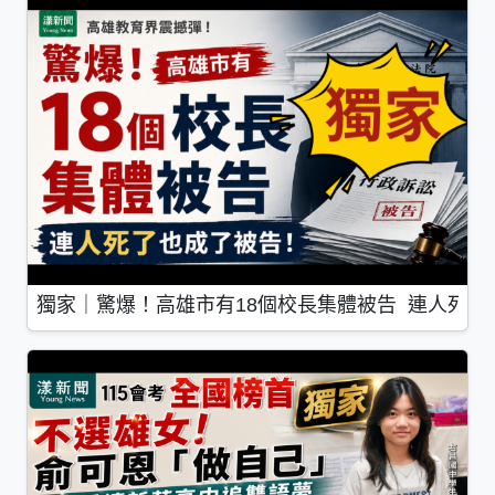
獨家｜驚爆！高雄市有18個校長集體被告 連人死了