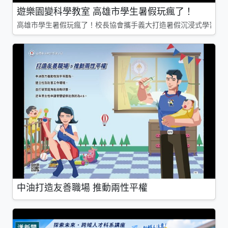
遊樂園變科學教室 高雄市學生暑假玩瘋了！
高雄市學生暑假玩瘋了！校長協會攜手義大打造暑假沉浸式學習基地
中油打造友善職場 推動兩性平權