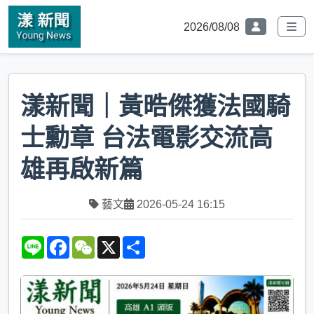
2026/08/08
漾新聞｜黃晧傑獲法國騎
士勳章 台法電影交流高
雄再啟新篇
藝文
2026-05-24 16:15
L
F
W
X
S
i
a
e
h
n
c
C
a
e
e
h
r
b
a
e
o
t
o