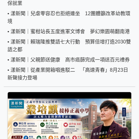
保就業
•
漾新聞｜兒虐零容忍也拒絕連坐 12團體籲改革幼教環
境
•
漾新聞｜蜜柑站長五度進軍文博會 夢幻樂園萌翻南港
•
漾新聞｜賴瑞隆推雙語七大行動 預算倍增打造2030雙
語之都
•
漾新聞｜父親節送健康 高市癌篩完成一項送百元禮券
•
漾新聞｜從產業開箱唱進駁二 「高速青春」8月23日
新聲接力登場