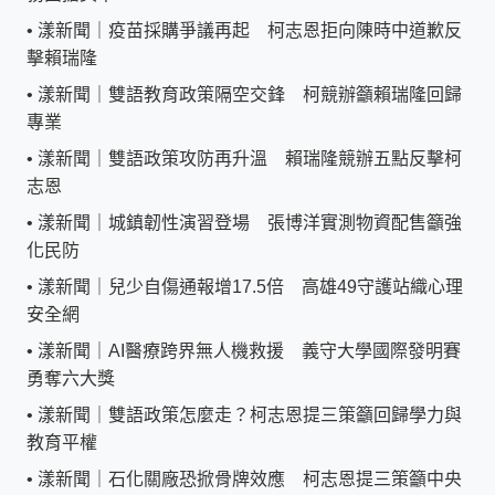
•
漾新聞｜疫苗採購爭議再起 柯志恩拒向陳時中道歉反
擊賴瑞隆
•
漾新聞｜雙語教育政策隔空交鋒 柯競辦籲賴瑞隆回歸
專業
•
漾新聞｜雙語政策攻防再升溫 賴瑞隆競辦五點反擊柯
志恩
•
漾新聞｜城鎮韌性演習登場 張博洋實測物資配售籲強
化民防
•
漾新聞｜兒少自傷通報增17.5倍 高雄49守護站織心理
安全網
•
漾新聞｜AI醫療跨界無人機救援 義守大學國際發明賽
勇奪六大獎
•
漾新聞｜雙語政策怎麼走？柯志恩提三策籲回歸學力與
教育平權
•
漾新聞｜石化關廠恐掀骨牌效應 柯志恩提三策籲中央