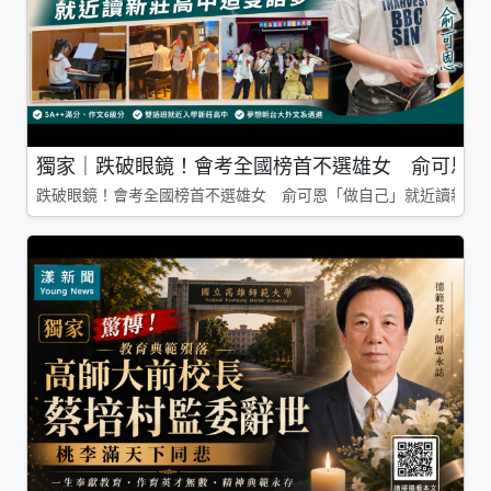
獨家｜跌破眼鏡！會考全國榜首不選雄女 俞可恩「
跌破眼鏡！會考全國榜首不選雄女 俞可恩「做自己」就近讀新莊