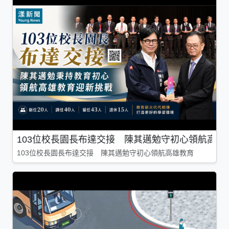
103位校長園長布達交接 陳其邁勉守初心領航高雄
103位校長園長布達交接 陳其邁勉守初心領航高雄教育