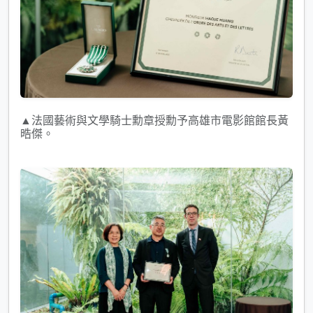
▲法國藝術與文學騎士勳章授勳予高雄市電影館館長黃
晧傑。