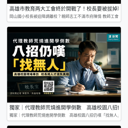
高雄市教育两大工會終於開戰了！校長要被拔掉親師
岡山國小校長被迫降調離校？親師志工不滿市府陳情 教師工會槓上
獨家｜代理教師荒燒進開學倒數 高雄校園八招仍嘆
獨家｜代理教師荒燒進開學倒數 高雄校園八招仍嘆「找無人」