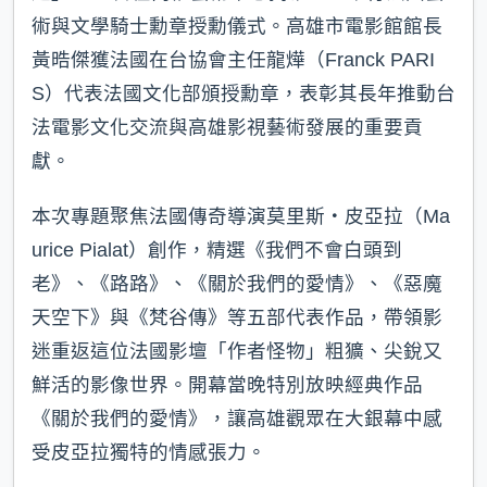
術與文學騎士勳章授勳儀式。高雄市電影館館長
黃晧傑獲法國在台協會主任龍燁（Franck PARI
S）代表法國文化部頒授勳章，表彰其長年推動台
法電影文化交流與高雄影視藝術發展的重要貢
獻。
本次專題聚焦法國傳奇導演莫里斯・皮亞拉（Ma
urice Pialat）創作，精選《我們不會白頭到
老》、《路路》、《關於我們的愛情》、《惡魔
天空下》與《梵谷傳》等五部代表作品，帶領影
迷重返這位法國影壇「作者怪物」粗獷、尖銳又
鮮活的影像世界。開幕當晚特別放映經典作品
《關於我們的愛情》，讓高雄觀眾在大銀幕中感
受皮亞拉獨特的情感張力。