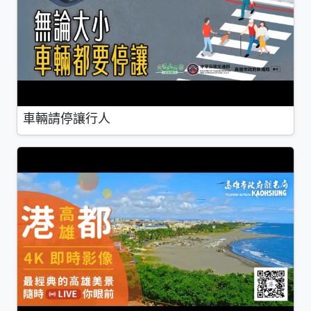
車輛請停讓行人