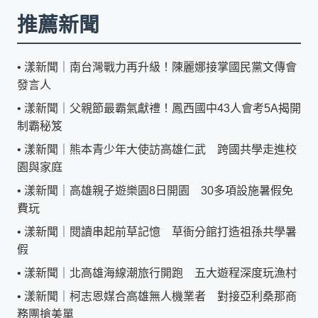
推薦新聞
•
漾新聞｜南台灣戰力再升級！陳麗娜接掌國民黨文傳會
發言人
•
漾新聞｜父親節最霸氣獻禮！鳳西國中43人會考5A揭開
制霸秘笈
•
漾新聞｜熊本青少年大使訪高雄仁武 跨國共學走進校
園與家庭
•
漾新聞｜高雄親子遊樂園8日開園 30多項設施暑假免
費玩
•
漾新聞｜閱讀串起前草記憶 草衙分館打造祖孫共學暑
假
•
漾新聞｜北高雄海線潮旅行開跑 五大遊程深度玩漁村
•
漾新聞｜柯志恩媒合高雄無人機業者 對接亞利桑那商
務團搶美單