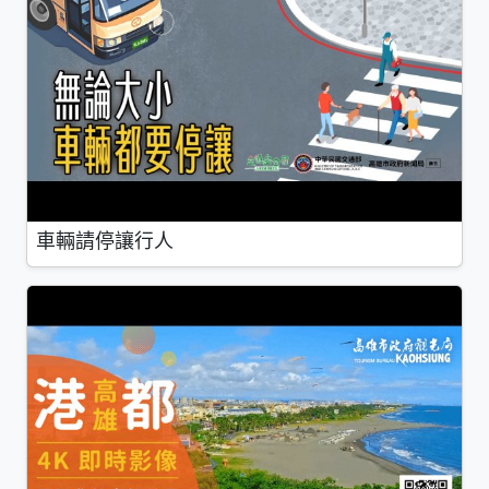
車輛請停讓行人