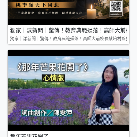
獨家｜漾新聞｜驚傳！教育典範殞落！高師大前校長
獨家｜漾新聞｜驚傳！教育典範殞落！高師大前校長蔡培村監委辭
那年芒果花開了