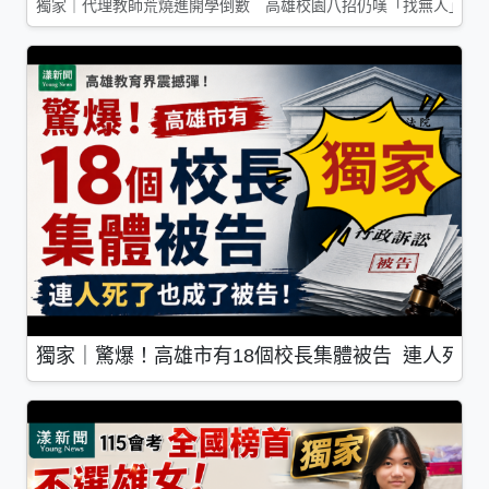
獨家｜代理教師荒燒進開學倒數 高雄校園八招仍嘆「找無人」
獨家｜驚爆！高雄市有18個校長集體被告 連人死了