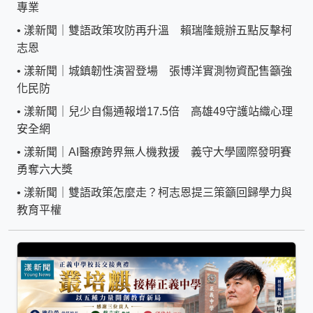
專業
•
漾新聞｜雙語政策攻防再升溫 賴瑞隆競辦五點反擊柯
志恩
•
漾新聞｜城鎮韌性演習登場 張博洋實測物資配售籲強
化民防
•
漾新聞｜兒少自傷通報增17.5倍 高雄49守護站織心理
安全網
•
漾新聞｜AI醫療跨界無人機救援 義守大學國際發明賽
勇奪六大獎
•
漾新聞｜雙語政策怎麼走？柯志恩提三策籲回歸學力與
教育平權