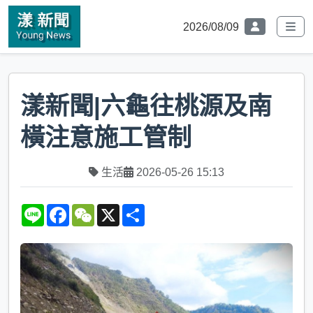
2026/08/09
漾新聞|六龜往桃源及南
橫注意施工管制
生活
2026-05-26 15:13
L
F
W
X
S
i
a
e
h
n
c
C
a
e
e
h
r
b
a
e
o
t
o
k