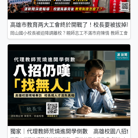
高雄市教育两大工會終於開戰了！校長要被拔掉親師
岡山國小校長被迫降調離校？親師志工不滿市府陳情 教師工會槓上
獨家｜代理教師荒燒進開學倒數 高雄校園八招仍嘆