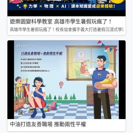
遊樂園變科學教室 高雄市學生暑假玩瘋了！
高雄市學生暑假玩瘋了！校長協會攜手義大打造暑假沉浸式學習基地
中油打造友善職場 推動兩性平權