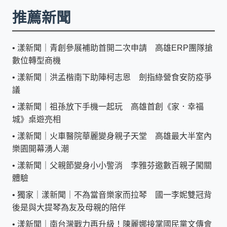
推薦新聞
•
漾新聞｜青創參展補助首開二次申請 高雄ERP團隊搶
數位轉型商機
•
漾新聞｜洪孟楷南下助陣柯志恩 劍指綠營食安防疫爭
議
•
漾新聞｜祖孫放下手機一起玩 高雄首創《家．幸福
城》桌遊亮相
•
漾新聞｜火車醫院華麗變身親子天堂 高雄最大半室內
樂園開幕湧人潮
•
漾新聞｜父親節變身小小警消 李雅芬邀數百親子闖關
體驗
•
獨家｜漾新聞｜不為當音樂家而拉琴 國一李妮雙冠背
後是與大提琴為友及母親的陪伴
•
漾新聞｜南台灣戰力再升級！陳麗娜接掌國民黨文傳會