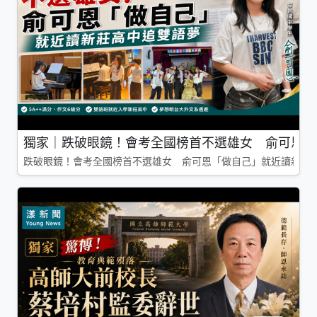
獨家｜跌破眼鏡！會考全國榜首不選雄女 俞可恩「
跌破眼鏡！會考全國榜首不選雄女 俞可恩「做自己」就近讀新莊