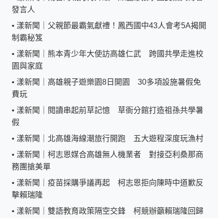
發言人
•
漾新聞｜父親節最霸氣獻禮！鳳西國中43人會考5A揭開
制霸秘笈
•
漾新聞｜熊本青少年大使訪高雄仁武 跨國共學走進校
園與家庭
•
漾新聞｜高雄親子遊樂園8日開園 30多項設施暑假免
費玩
•
漾新聞｜閱讀串起前草記憶 草衙分館打造祖孫共學暑
假
•
漾新聞｜北高雄海線潮旅行開跑 五大遊程深度玩漁村
•
漾新聞｜柯志恩媒合高雄無人機業者 對接亞利桑那商
務團搶美單
•
漾新聞｜疫苗採購爭議再起 柯志恩拒向陳時中道歉反
擊賴瑞隆
•
漾新聞｜雙語教育政策隔空交鋒 柯競辦籲賴瑞隆回歸