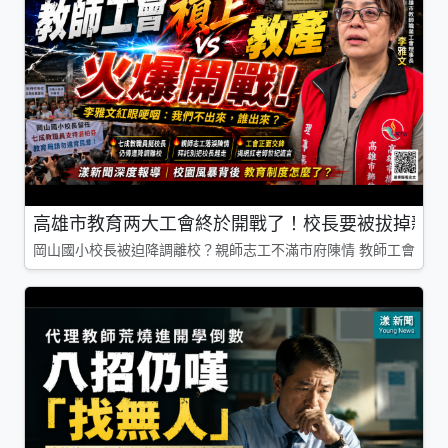
高雄市教育两大工會終於開戰了！校長要被拔掉親師
岡山國小校長被迫降調離校？親師志工不滿市府陳情 教師工會槓上