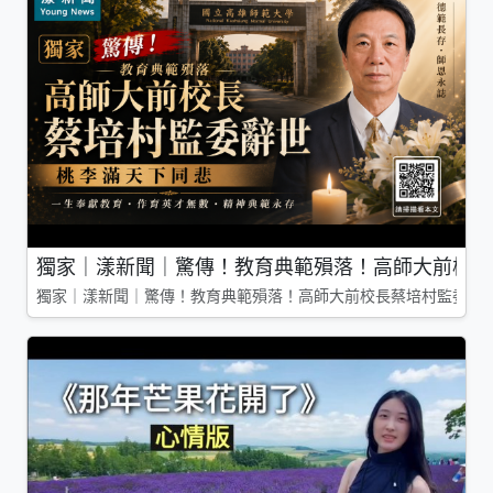
獨家｜漾新聞｜驚傳！教育典範殞落！高師大前校長
獨家｜漾新聞｜驚傳！教育典範殞落！高師大前校長蔡培村監委辭