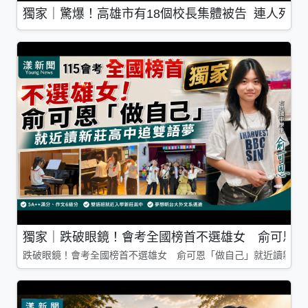
獨家｜驚爆！高雄市有18個校長集體被告 連人死了
獨家｜跌破眼鏡！會考全國榜首不選雄女 俞可恩「
跌破眼鏡！會考全國榜首不選雄女 俞可恩「做自己」就近讀新莊