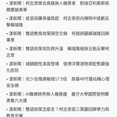
•
漾新聞｜柯志恩媒合高雄無人機業者 對接亞利桑那商
務團搶美單
•
漾新聞｜疫苗採購爭議再起 柯志恩拒向陳時中道歉反
擊賴瑞隆
•
漾新聞｜雙語教育政策隔空交鋒 柯競辦籲賴瑞隆回歸
專業
•
漾新聞｜雙語政策攻防再升溫 賴瑞隆競辦五點反擊柯
志恩
•
漾新聞｜城鎮韌性演習登場 張博洋實測物資配售籲強
化民防
•
漾新聞｜兒少自傷通報增17.5倍 高雄49守護站織心理
安全網
•
漾新聞｜AI醫療跨界無人機救援 義守大學國際發明賽
勇奪六大獎
•
漾新聞｜雙語政策怎麼走？柯志恩提三策籲回歸學力與
教育平權