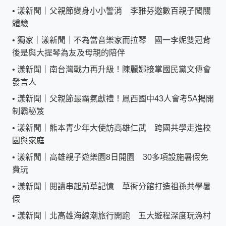
•
漾新聞｜父親節變身小小警消 李雅芬邀數百親子闖關
體驗
•
獨家｜漾新聞｜不為當音樂家而拉琴 國一李妮雙冠背
後是與大提琴為友及母親的陪伴
•
漾新聞｜南台灣戰力再升級！陳麗娜接掌國民黨文傳會
發言人
•
漾新聞｜父親節最霸氣獻禮！鳳西國中43人會考5A揭開
制霸秘笈
•
漾新聞｜熊本青少年大使訪高雄仁武 跨國共學走進校
園與家庭
•
漾新聞｜高雄親子遊樂園8日開園 30多項設施暑假免
費玩
•
漾新聞｜閱讀串起前草記憶 草衙分館打造祖孫共學暑
假
•
漾新聞｜北高雄海線潮旅行開跑 五大遊程深度玩漁村