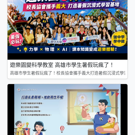
遊樂園變科學教室 高雄市學生暑假玩瘋了！
高雄市學生暑假玩瘋了！校長協會攜手義大打造暑假沉浸式學習基地