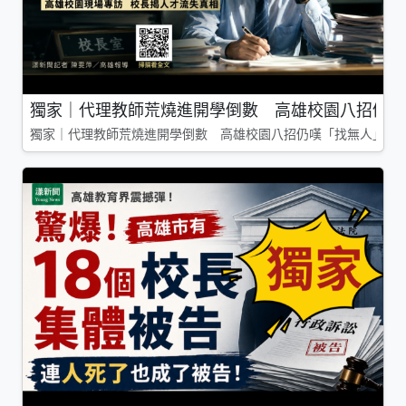
獨家｜代理教師荒燒進開學倒數 高雄校園八招仍嘆
獨家｜代理教師荒燒進開學倒數 高雄校園八招仍嘆「找無人」