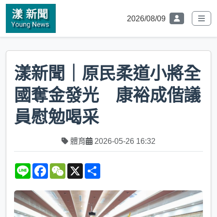
2026/08/09
漾新聞｜原民柔道小將全
國奪金發光 康裕成偕議
員慰勉喝采
體育
2026-05-26 16:32
L
F
W
X
S
i
a
e
h
n
c
C
a
e
e
h
r
b
a
e
o
t
o