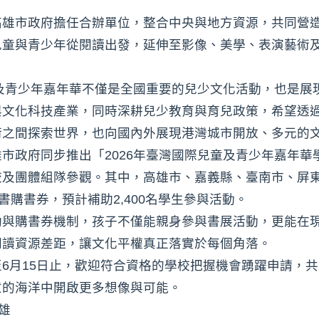
高雄市政府擔任合辦單位，整合中央與地方資源，共同營
兒童與青少年從閱讀出發，延伸至影像、美學、表演藝術
童及青少年嘉年華不僅是全國重要的兒少文化活動，也是展
與文化科技產業，同時深耕兒少教育與育兒政策，希望透
術之間探索世界，也向國內外展現港灣城市開放、多元的
市政府同步推出「2026年臺灣國際兒童及青少年嘉年華
校及團體組隊參觀。其中，高雄市、嘉義縣、臺南市、屏
書購書券，預計補助2,400名學生參與活動。
助與購書券機制，孩子不僅能親身參與書展活動，更能在
閱讀資源差距，讓文化平權真正落實於每個角落。
6月15日止，歡迎符合資格的學校把握機會踴躍申請，
意的海洋中開啟更多想像與可能。
雄