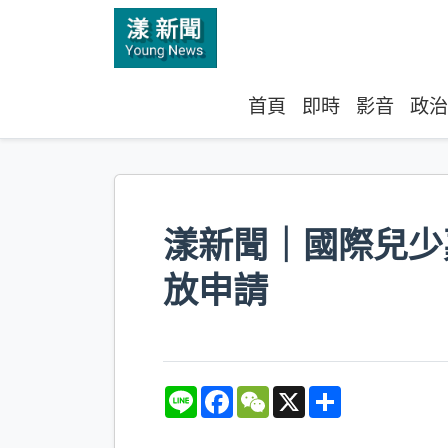
首頁
即時
影音
政治
漾新聞｜國際兒少
放申請
L
F
W
X
S
i
a
e
h
n
c
C
a
e
e
h
r