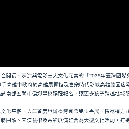
合閱讀、表演與電影三大文化元素的「2026年臺灣國際
攜手高雄市政府於高雄展覽館及喜樂時代影城高雄總圖店
邀請南部五縣市偏鄉學校踴躍報名，讓更多孩子跨越地域
與文化平權，去年首度舉辦臺灣國際兒少書展，採巡迴方
，將閱讀、表演藝術及電影展演整合為大型文化活動，打