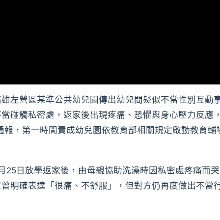
雄左營區某準公共幼兒園傳出幼兒間疑似不當性別互動事件，
不當碰觸私密處，返家後出現疼痛、恐懼與身心壓力反應
接獲通報，第一時間責成幼兒園依教育部相關規定啟動教育
月25日放學返家後，由母親協助洗澡時因私密處疼痛而
童曾明確表達「很痛、不舒服」，但對方仍再度做出不當