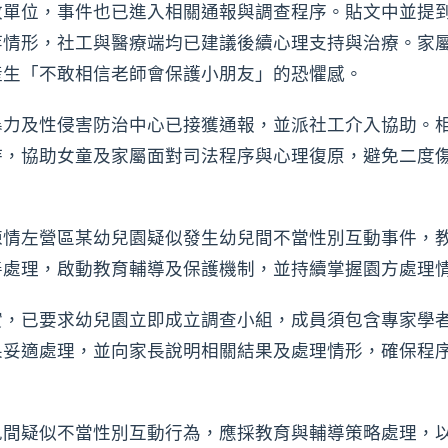
政單位，事件也已進入相關通報與調查程序。貼文中並提
等情形，社工與醫療端均已建議後續心理支持與治療。家
產生「不敢相信老師會保護小朋友」的恐懼感。
暴力及性侵害防治中心已接獲通報，並派社工介入協助。
持，協助女童及家屬面對司法程序與心理復原，避免二度
情左營區某幼兒園疑似發生幼兒間不當性別互動事件，教
善處理，啟動教育輔導及保護機制，並持續掌握園方處理
實，已要求幼兒園立即成立調查小組，成員須包含專家學者
果妥適處理，並向家長說明相關結果及處理情形，確保程
兒間疑似不當性別互動行為，應採教育與輔導策略處理，