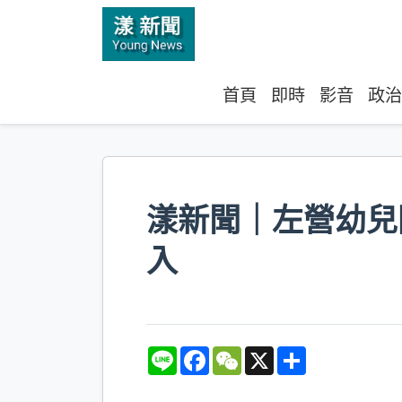
首頁
即時
影音
政治
漾新聞｜左營幼兒
入
L
F
W
X
S
i
a
e
h
n
c
C
a
e
e
h
r