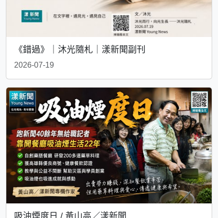
《錯過》｜沐光隨札｜漾新聞副刊
2026-07-19
吸油煙度日 / 黃山高／漾新聞