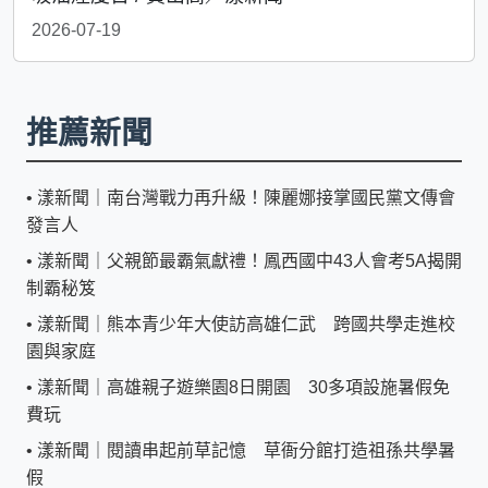
2026-07-19
推薦新聞
•
漾新聞｜南台灣戰力再升級！陳麗娜接掌國民黨文傳會
發言人
•
漾新聞｜父親節最霸氣獻禮！鳳西國中43人會考5A揭開
制霸秘笈
•
漾新聞｜熊本青少年大使訪高雄仁武 跨國共學走進校
園與家庭
•
漾新聞｜高雄親子遊樂園8日開園 30多項設施暑假免
費玩
•
漾新聞｜閱讀串起前草記憶 草衙分館打造祖孫共學暑
假