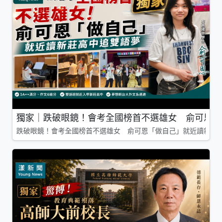
獨家｜跌破眼鏡！會考全國榜首不選雄女 俞可恩「
跌破眼鏡！會考全國榜首不選雄女 俞可恩「做自己」就近讀新莊