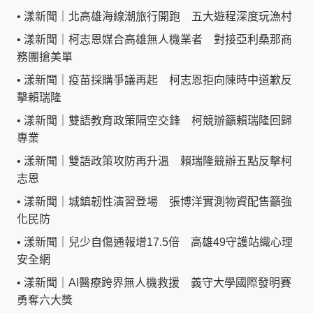
•
漾新聞｜北高雄海線潮旅行開跑 五大遊程深度玩漁村
•
漾新聞｜柯志恩媒合高雄無人機業者 對接亞利桑那商
務團搶美單
•
漾新聞｜疫苗採購爭議再起 柯志恩拒向陳時中道歉反
擊賴瑞隆
•
漾新聞｜雙語教育政策隔空交鋒 柯競辦籲賴瑞隆回歸
專業
•
漾新聞｜雙語政策攻防再升溫 賴瑞隆競辦五點反擊柯
志恩
•
漾新聞｜城鎮韌性演習登場 張博洋實測物資配售籲強
化民防
•
漾新聞｜兒少自傷通報增17.5倍 高雄49守護站織心理
安全網
•
漾新聞｜AI醫療跨界無人機救援 義守大學國際發明賽
勇奪六大獎