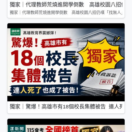
獨家｜代理教師荒燒進開學倒數 高雄校園八招仍嘆
獨家｜代理教師荒燒進開學倒數 高雄校園八招仍嘆「找無人」
獨家｜驚爆！高雄市有18個校長集體被告 連人死了