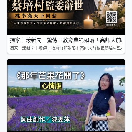
獨家｜漾新聞｜驚傳！教育典範殞落！高師大前校長
獨家｜漾新聞｜驚傳！教育典範殞落！高師大前校長蔡培村監委辭