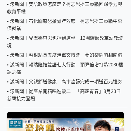
•
漾新聞｜雙語政策怎麼走？柯志恩提三策籲回歸學力與
教育平權
•
漾新聞｜石化關廠恐掀骨牌效應 柯志恩提三策籲中央
保就業
•
漾新聞｜兒虐零容忍也拒絕連坐 12團體籲改革幼教環
境
•
漾新聞｜蜜柑站長五度進軍文博會 夢幻樂園萌翻南港
•
漾新聞｜賴瑞隆推雙語七大行動 預算倍增打造2030雙
語之都
•
漾新聞｜父親節送健康 高市癌篩完成一項送百元禮券
•
漾新聞｜從產業開箱唱進駁二 「高速青春」8月23日
新聲接力登場