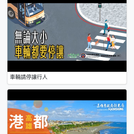
車輛請停讓行人