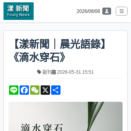
2026/08/08
【漾新聞｜晨光語錄】
《滴水穿石》
副刊
2026-05-31 15:51
L
F
W
X
S
i
a
e
h
n
c
C
a
e
e
h
r
b
a
e
o
t
o
k