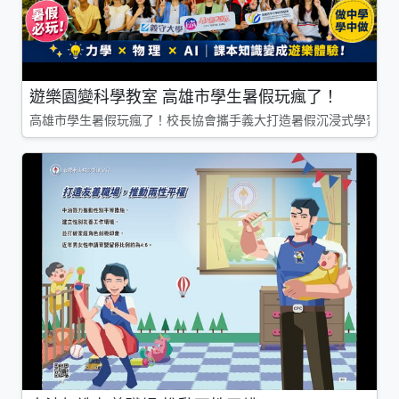
遊樂園變科學教室 高雄市學生暑假玩瘋了！
高雄市學生暑假玩瘋了！校長協會攜手義大打造暑假沉浸式學習基地