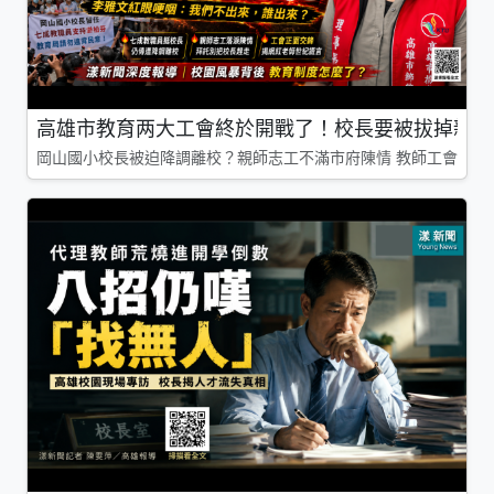
高雄市教育两大工會終於開戰了！校長要被拔掉親師
岡山國小校長被迫降調離校？親師志工不滿市府陳情 教師工會槓上