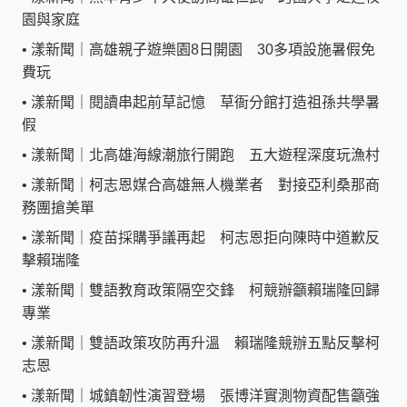
園與家庭
•
漾新聞｜高雄親子遊樂園8日開園 30多項設施暑假免
費玩
•
漾新聞｜閱讀串起前草記憶 草衙分館打造祖孫共學暑
假
•
漾新聞｜北高雄海線潮旅行開跑 五大遊程深度玩漁村
•
漾新聞｜柯志恩媒合高雄無人機業者 對接亞利桑那商
務團搶美單
•
漾新聞｜疫苗採購爭議再起 柯志恩拒向陳時中道歉反
擊賴瑞隆
•
漾新聞｜雙語教育政策隔空交鋒 柯競辦籲賴瑞隆回歸
專業
•
漾新聞｜雙語政策攻防再升溫 賴瑞隆競辦五點反擊柯
志恩
•
漾新聞｜城鎮韌性演習登場 張博洋實測物資配售籲強