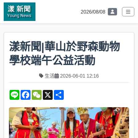
2026/08/08
漾新聞|華山於野森動物
學校端午公益活動
生活
2026-06-01 12:16
L
F
W
X
S
i
a
e
h
n
c
C
a
e
e
h
r
b
a
e
o
t
o
k