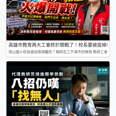
高雄市教育两大工會終於開戰了！校長要被拔掉親師
岡山國小校長被迫降調離校？親師志工不滿市府陳情 教師工會槓上