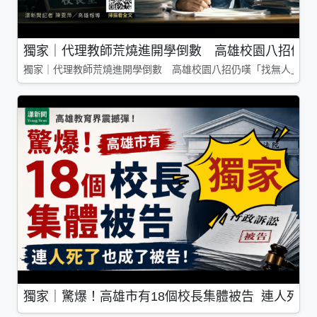
獨家｜代理教師荒燒進開學倒數 高雄校園八招仍嘆
獨家｜代理教師荒燒進開學倒數 高雄校園八招仍嘆「找無人」
獨家｜驚爆！高雄市有18個校長集體被告 連人死了