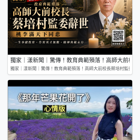
獨家｜漾新聞｜驚傳！教育典範殞落！高師大前校長
獨家｜漾新聞｜驚傳！教育典範殞落！高師大前校長蔡培村監委辭