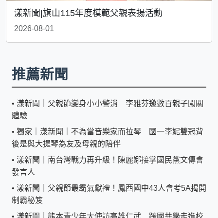
漾新聞|旗山115年度模範父親表揚活動
2026-08-01
推薦新聞
•
漾新聞｜父親節變身小小警消 李雅芬邀數百親子闖關
體驗
•
獨家｜漾新聞｜不為當音樂家而拉琴 國一李妮雙冠背
後是與大提琴為友及母親的陪伴
•
漾新聞｜南台灣戰力再升級！陳麗娜接掌國民黨文傳會
發言人
•
漾新聞｜父親節最霸氣獻禮！鳳西國中43人會考5A揭開
制霸秘笈
•
漾新聞｜熊本青少年大使訪高雄仁武 跨國共學走進校