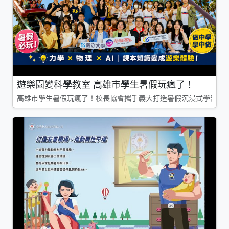
遊樂園變科學教室 高雄市學生暑假玩瘋了！
高雄市學生暑假玩瘋了！校長協會攜手義大打造暑假沉浸式學習基地