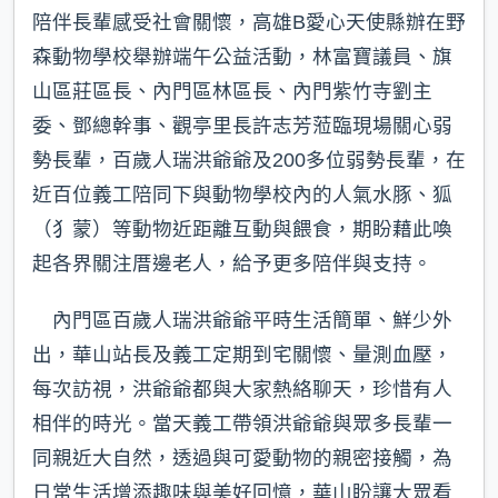
陪伴長輩感受社會關懷，高雄B愛心天使縣辦在野
森動物學校舉辦端午公益活動，林富寶議員、旗
山區莊區長、內門區林區長、內門紫竹寺劉主
委、鄧總幹事、觀亭里長許志芳蒞臨現場關心弱
勢長輩，百歲人瑞洪爺爺及200多位弱勢長輩，在
近百位義工陪同下與動物學校內的人氣水豚、狐
（犭蒙）等動物近距離互動與餵食，期盼藉此喚
起各界關注厝邊老人，給予更多陪伴與支持。
內門區百歲人瑞洪爺爺平時生活簡單、鮮少外
出，華山站長及義工定期到宅關懷、量測血壓，
每次訪視，洪爺爺都與大家熱絡聊天，珍惜有人
相伴的時光。當天義工帶領洪爺爺與眾多長輩一
同親近大自然，透過與可愛動物的親密接觸，為
日常生活增添趣味與美好回憶，華山盼讓大眾看