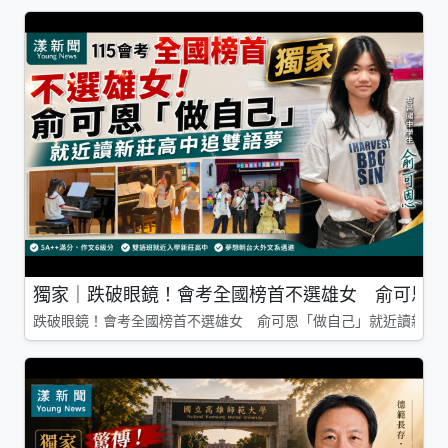
獨家｜跌破眼鏡！會考全國榜首不選雄女 俞可恩「
跌破眼鏡！會考全國榜首不選雄女 俞可恩「做自己」就近讀新莊