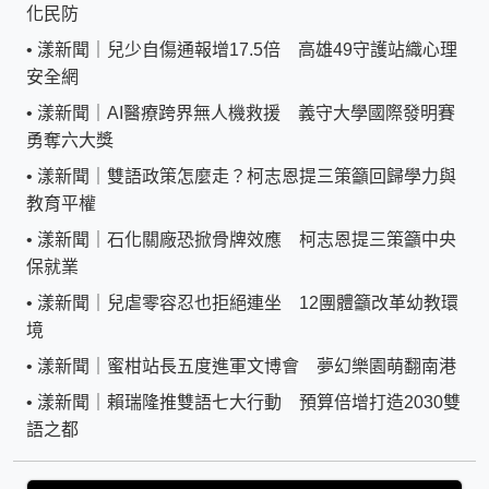
化民防
•
漾新聞｜兒少自傷通報增17.5倍 高雄49守護站織心理
安全網
•
漾新聞｜AI醫療跨界無人機救援 義守大學國際發明賽
勇奪六大獎
•
漾新聞｜雙語政策怎麼走？柯志恩提三策籲回歸學力與
教育平權
•
漾新聞｜石化關廠恐掀骨牌效應 柯志恩提三策籲中央
保就業
•
漾新聞｜兒虐零容忍也拒絕連坐 12團體籲改革幼教環
境
•
漾新聞｜蜜柑站長五度進軍文博會 夢幻樂園萌翻南港
•
漾新聞｜賴瑞隆推雙語七大行動 預算倍增打造2030雙
語之都