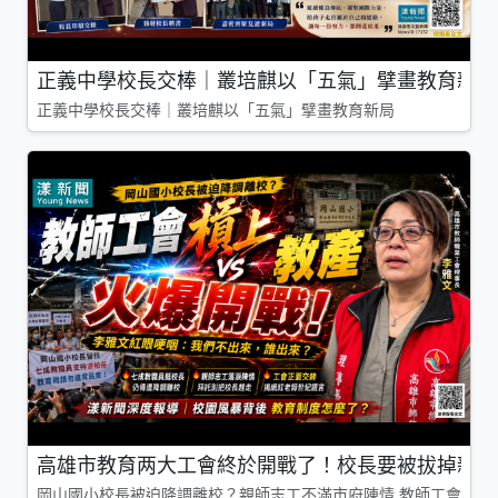
正義中學校長交棒｜叢培麒以「五氣」擘畫教育新局
正義中學校長交棒｜叢培麒以「五氣」擘畫教育新局
高雄市教育两大工會終於開戰了！校長要被拔掉親師
岡山國小校長被迫降調離校？親師志工不滿市府陳情 教師工會槓上