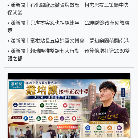
•
漾新聞｜石化關廠恐掀骨牌效應 柯志恩提三策籲中央
保就業
•
漾新聞｜兒虐零容忍也拒絕連坐 12團體籲改革幼教環
境
•
漾新聞｜蜜柑站長五度進軍文博會 夢幻樂園萌翻南港
•
漾新聞｜賴瑞隆推雙語七大行動 預算倍增打造2030雙
語之都