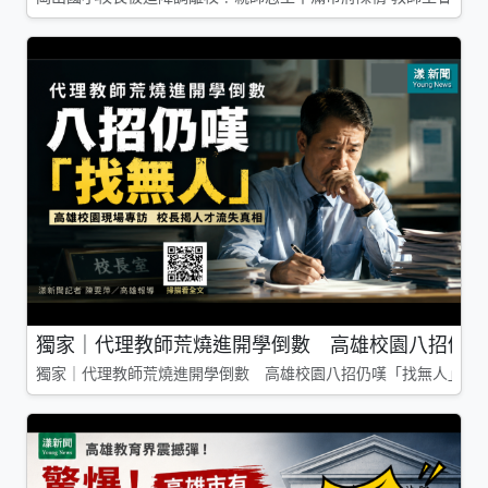
獨家｜代理教師荒燒進開學倒數 高雄校園八招仍嘆
獨家｜代理教師荒燒進開學倒數 高雄校園八招仍嘆「找無人」