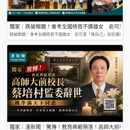
獨家｜跌破眼鏡！會考全國榜首不選雄女 俞可恩「
跌破眼鏡！會考全國榜首不選雄女 俞可恩「做自己」就近讀新莊
獨家｜漾新聞｜驚傳！教育典範殞落！高師大前校長