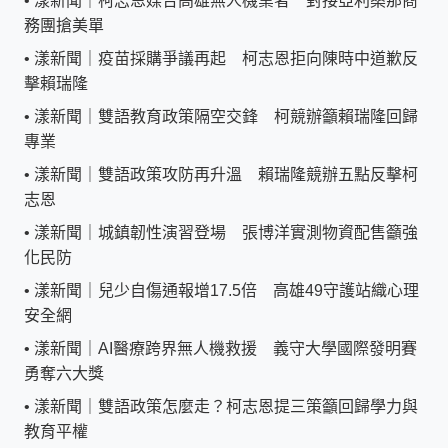
•
漾新聞｜柯志恩媒合高雄無人機業者 對接亞利桑那商
務團搶美單
•
漾新聞｜疫苗採購爭議再起 柯志恩拒向陳時中道歉反
擊賴瑞隆
•
漾新聞｜雙語教育政策隔空交鋒 柯競辦籲賴瑞隆回歸
專業
•
漾新聞｜雙語政策攻防再升溫 賴瑞隆競辦五點反擊柯
志恩
•
漾新聞｜城鎮韌性演習登場 張博洋實測物資配售籲強
化民防
•
漾新聞｜兒少自傷通報增17.5倍 高雄49守護站織心理
安全網
•
漾新聞｜AI醫療跨界無人機救援 義守大學國際發明賽
勇奪六大獎
•
漾新聞｜雙語政策怎麼走？柯志恩提三策籲回歸學力與
教育平權