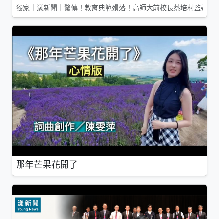
獨家｜漾新聞｜驚傳！教育典範殞落！高師大前校長蔡培村監委辭
那年芒果花開了