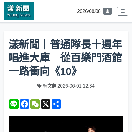
2026/08/08
漾新聞｜普通隊長十週年
唱進大庫 從百樂門酒館
一路衝向《10》
藝文
2026-06-01 12:34
L
F
W
X
S
i
a
e
h
n
c
C
a
e
e
h
r
b
a
e
o
t
o