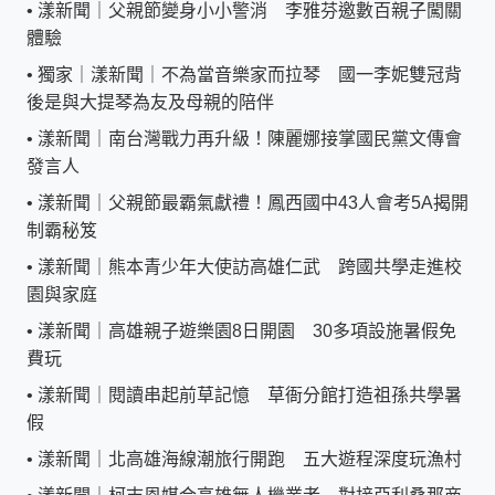
•
漾新聞｜父親節變身小小警消 李雅芬邀數百親子闖關
體驗
•
獨家｜漾新聞｜不為當音樂家而拉琴 國一李妮雙冠背
後是與大提琴為友及母親的陪伴
•
漾新聞｜南台灣戰力再升級！陳麗娜接掌國民黨文傳會
發言人
•
漾新聞｜父親節最霸氣獻禮！鳳西國中43人會考5A揭開
制霸秘笈
•
漾新聞｜熊本青少年大使訪高雄仁武 跨國共學走進校
園與家庭
•
漾新聞｜高雄親子遊樂園8日開園 30多項設施暑假免
費玩
•
漾新聞｜閱讀串起前草記憶 草衙分館打造祖孫共學暑
假
•
漾新聞｜北高雄海線潮旅行開跑 五大遊程深度玩漁村