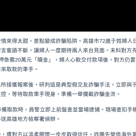
情來得太甜，差點變成詐騙陷阱。高雄市72歲于姓婦人
甜言蜜語不斷，讓婦人一度期待兩人來台見面。未料對方先
押急需20萬元「贖金」，婦人心軟交付款項後，對方仍要
前來取款的車手。
出所接獲報案後，研判這是典型假交友詐騙手法，立即與
監控，等待取款車手現身，準備一舉攔截詐騙金流。
準備取款時，員警立即上前盤查並當場逮捕。現場查扣手機
移送高雄地方檢察署偵辦。
中，遭對方以溫柔關懷一步步取得信任。詐團先營造海外