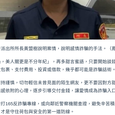
甲派出所所長黃盟樹說明案情，說明感情詐騙的手法。（
過，美人關更是不分年紀」，再多甜言蜜語，只要開始談
收包裹、支付費用、投資或借款，幾乎都可能是詐騙話術
保持謹慎，切勿輕信未曾見面的陌生網友，更不要因對方
情感依附的心理，逐步引導交付金錢，讓愛情成為詐騙入
打165反詐騙專線，或向鄰近警察機關查證，避免辛苦
，才是守住荷包與安全的第一道防線。