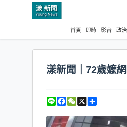
首頁
即時
影音
政治
漾新聞｜72歲嬤
L
F
W
X
S
i
a
e
h
n
c
C
a
e
e
h
r
b
a
e
o
t
o