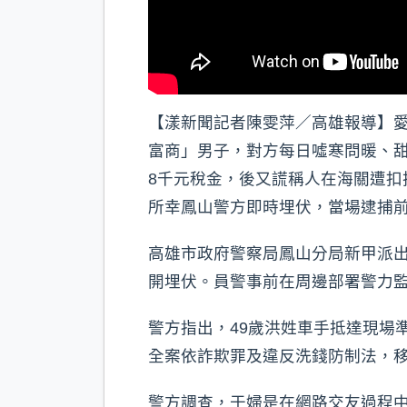
【漾新聞記者陳雯萍／高雄報導】愛
富商」男子，對方每日噓寒問暖、
8千元稅金，後又謊稱人在海關遭扣
所幸鳳山警方即時埋伏，當場逮捕
高雄市政府警察局鳳山分局新甲派
開埋伏。員警事前在周邊部署警力
警方指出，49歲洪姓車手抵達現場
全案依詐欺罪及違反洗錢防制法，
警方調查，于婦是在網路交友過程