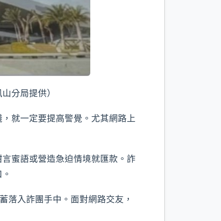
鳳山分局提供）
錢，就一定要提高警覺。尤其網路上
。
甜言蜜語或營造急迫情境就匯款。詐
口。
積蓄落入詐團手中。面對網路交友，