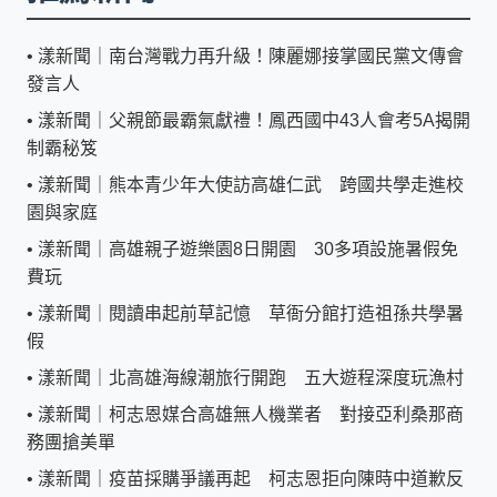
•
漾新聞｜南台灣戰力再升級！陳麗娜接掌國民黨文傳會
發言人
•
漾新聞｜父親節最霸氣獻禮！鳳西國中43人會考5A揭開
制霸秘笈
•
漾新聞｜熊本青少年大使訪高雄仁武 跨國共學走進校
園與家庭
•
漾新聞｜高雄親子遊樂園8日開園 30多項設施暑假免
費玩
•
漾新聞｜閱讀串起前草記憶 草衙分館打造祖孫共學暑
假
•
漾新聞｜北高雄海線潮旅行開跑 五大遊程深度玩漁村
•
漾新聞｜柯志恩媒合高雄無人機業者 對接亞利桑那商
務團搶美單
•
漾新聞｜疫苗採購爭議再起 柯志恩拒向陳時中道歉反