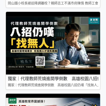
岡山國小校長被迫降調離校？親師志工不滿市府陳情 教師工會槓上
獨家｜代理教師荒燒進開學倒數 高雄校園八招仍嘆
獨家｜代理教師荒燒進開學倒數 高雄校園八招仍嘆「找無人」