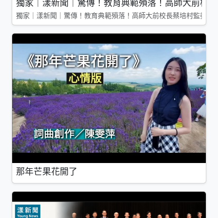
獨家｜漾新聞｜驚傳！教育典範殞落！高師大前校長
獨家｜漾新聞｜驚傳！教育典範殞落！高師大前校長蔡培村監委辭
那年芒果花開了