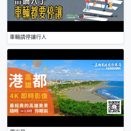
車輛請停讓行人