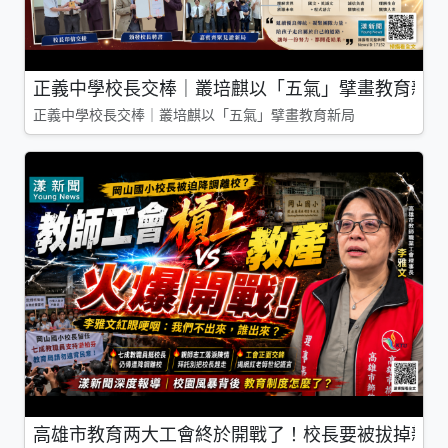
正義中學校長交棒｜叢培麒以「五氣」擘畫教育新局
正義中學校長交棒｜叢培麒以「五氣」擘畫教育新局
高雄市教育两大工會終於開戰了！校長要被拔掉親師