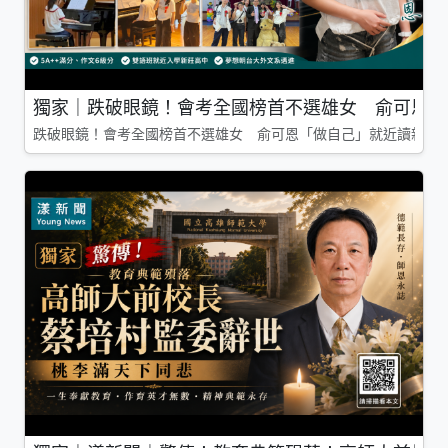
獨家｜跌破眼鏡！會考全國榜首不選雄女 俞可恩「
跌破眼鏡！會考全國榜首不選雄女 俞可恩「做自己」就近讀新莊