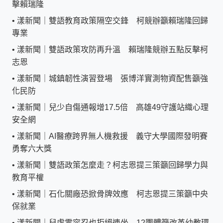
擊賴瑞隆
•
漾新聞｜雙語教育政策隔空交鋒 柯競辦籲賴瑞隆回歸
專業
•
漾新聞｜雙語政策攻防再升溫 賴瑞隆競辦五點反擊柯
志恩
•
漾新聞｜城鎮韌性演習登場 張博洋實測物資配售籲強
化民防
•
漾新聞｜兒少自傷通報增17.5倍 高雄49守護站織心理
安全網
•
漾新聞｜AI醫療跨界無人機救援 義守大學國際發明賽
勇奪六大獎
•
漾新聞｜雙語政策怎麼走？柯志恩提三策籲回歸學力與
教育平權
•
漾新聞｜石化關廠恐掀骨牌效應 柯志恩提三策籲中央
保就業
•
漾新聞｜兒虐零容忍也拒絕連坐 12團體籲改革幼教環