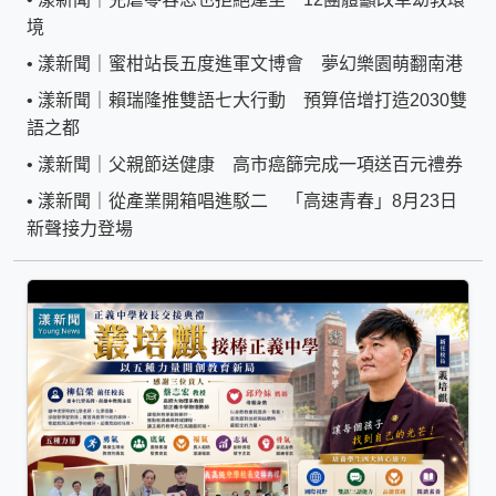
境
•
漾新聞｜蜜柑站長五度進軍文博會 夢幻樂園萌翻南港
•
漾新聞｜賴瑞隆推雙語七大行動 預算倍增打造2030雙
語之都
•
漾新聞｜父親節送健康 高市癌篩完成一項送百元禮券
•
漾新聞｜從產業開箱唱進駁二 「高速青春」8月23日
新聲接力登場