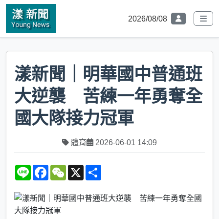
2026/08/08
漾新聞｜明華國中普通班
大逆襲 苦練一年勇奪全
國大隊接力冠軍
體育
2026-06-01 14:09
L
F
W
X
S
i
a
e
h
n
c
C
a
e
e
h
r
b
a
e
o
t
o