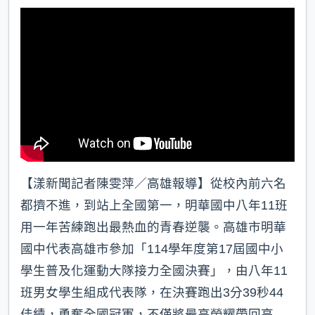
k
【漾新聞記者陳雯萍／高雄報導】從校內前六名
都擠不進，到站上全國第一，明華國中八年11班
用一年苦練跑出最熱血的青春逆襲。高雄市明華
國中代表高雄市參加「114學年度第17屆國中小
學生普及化運動大隊接力全國決賽」，由八年11
班男女學生組成代表隊，在決賽跑出3分39秒44
佳績，勇奪全國冠軍，不僅將最高榮耀帶回高