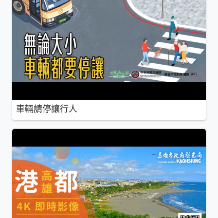
車輛請停讓行人