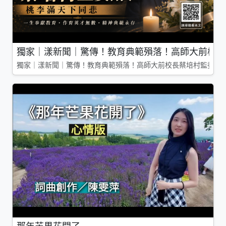
獨家｜漾新聞｜驚傳！教育典範殞落！高師大前校長
獨家｜漾新聞｜驚傳！教育典範殞落！高師大前校長蔡培村監委辭