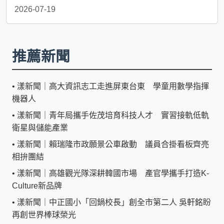
2026-07-19
推薦新聞
•
漾新聞｜高大資訊志工走進屏東台東 學童用數學指揮
機器人
•
漾新聞｜青年局攜手佐茂培育科技人才 實習接軌低軌
衛星與儲能產業
•
漾新聞｜賴瑞隆市政願景公車啟動 議員合掛看板齊亮
相拚團結
•
漾新聞｜高雄觀光隊深耕韓國市場 產官學攜手打造K-
Culture新品牌
•
漾新聞｜中正國小「回鍋校長」創全市第二人 吳軒銘盼
再創世界棒球榮光