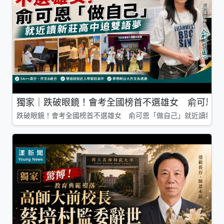
獨家｜跌破眼鏡！會考全國榜首不選雄女 俞可恩「
跌破眼鏡！會考全國榜首不選雄女 俞可恩「做自己」就近讀新莊