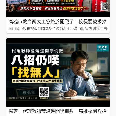
高雄市教育两大工會終於開戰了！校長要被拔掉親師
岡山國小校長被迫降調離校？親師志工不滿市府陳情 教師工會槓上
獨家｜代理教師荒燒進開學倒數 高雄校園八招仍嘆