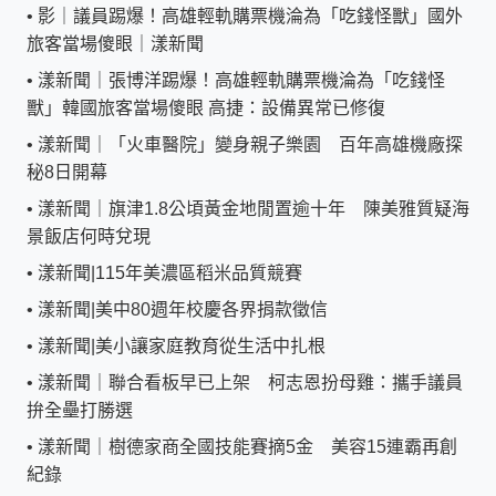
•
影｜議員踢爆！高雄輕軌購票機淪為「吃錢怪獸」國外
旅客當場傻眼｜漾新聞
•
漾新聞｜張博洋踢爆！高雄輕軌購票機淪為「吃錢怪
獸」韓國旅客當場傻眼 高捷：設備異常已修復
•
漾新聞｜「火車醫院」變身親子樂園 百年高雄機廠探
秘8日開幕
•
漾新聞｜旗津1.8公頃黃金地閒置逾十年 陳美雅質疑海
景飯店何時兌現
•
漾新聞|115年美濃區稻米品質競賽
•
漾新聞|美中80週年校慶各界捐款徵信
•
漾新聞|美小讓家庭教育從生活中扎根
•
漾新聞｜聯合看板早已上架 柯志恩扮母雞：攜手議員
拚全壘打勝選
•
漾新聞｜樹德家商全國技能賽摘5金 美容15連霸再創
紀錄