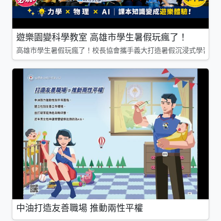
遊樂園變科學教室 高雄市學生暑假玩瘋了！
高雄市學生暑假玩瘋了！校長協會攜手義大打造暑假沉浸式學習基地
中油打造友善職場 推動兩性平權