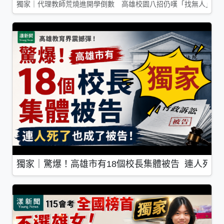
獨家｜代理教師荒燒進開學倒數 高雄校園八招仍嘆「找無人」
獨家｜驚爆！高雄市有18個校長集體被告 連人死了