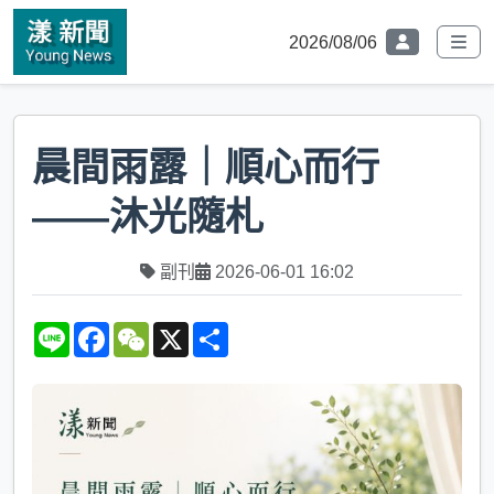
2026/08/06
晨間雨露｜順心而行
——沐光隨札
副刊
2026-06-01 16:02
L
F
W
X
S
i
a
e
h
n
c
C
a
e
e
h
r
b
a
e
o
t
o
k