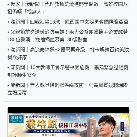
•
獨家｜漾新聞｜代理教師荒燒進開學倒數 高雄校園八
招仍嘆「找無人」
•
漾新聞｜四戰狂轟16球 鳳西國中女足勇奪國際賽亞軍
•
父親節前夕送暖消防英雄！兩大公益團體攜手企業慰勞
180位警消 挽袖捐血募集130袋熱血
•
漾新聞｜高流泰精選S2優惠再升級 打卡解鎖百貨美妝
餐飲好康
•
漾新聞｜10大教師工會示警校園危機 籲建緊急退場機
制護師生安全
•
漾新聞｜無人載具條例掀藍綠攻防 柯競辦質疑賴瑞隆
立場反覆