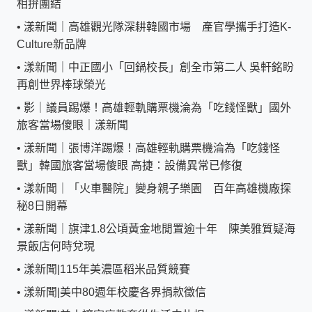
相拚團結
•
漾新聞｜高雄觀光隊深耕韓國市場 產官學攜手打造K-
Culture新品牌
•
漾新聞｜中正國小「回鍋校長」創全市第二人 吳軒銘盼
再創世界棒球榮光
•
影｜議員踢爆！高雄輕軌購票機淪為「吃錢怪獸」國外
旅客當場傻眼｜漾新聞
•
漾新聞｜張博洋踢爆！高雄輕軌購票機淪為「吃錢怪
獸」韓國旅客當場傻眼 高捷：設備異常已修復
•
漾新聞｜「火車醫院」變身親子樂園 百年高雄機廠探
秘8日開幕
•
漾新聞｜旗津1.8公頃黃金地閒置逾十年 陳美雅質疑海
景飯店何時兌現
•
漾新聞|115年美濃區稻米品質競賽
•
漾新聞|美中80週年校慶各界捐款徵信