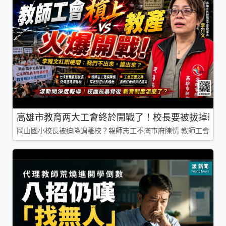
高雄市教育两大工會終於開戰了！校長要被拔掉親師
岡山國小校長被迫降調離校？親師志工不滿市府陳情 教師工會槓上