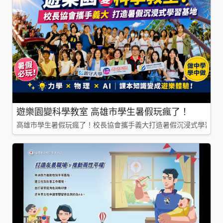
遊樂園變科學教室 高雄市學生暑假玩瘋了！
高雄市學生暑假玩瘋了！校長協會攜手義大打造暑假沉浸式學習基地