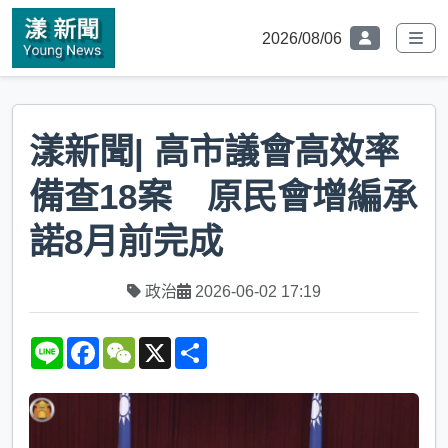
2026/08/06
漾新聞| 高市議會高效率
備查18案 原民會增編承
諾8月前完成
政治
2026-06-02 17:19
L
F
W
X
S
i
a
e
h
n
c
C
a
e
e
h
r
b
a
e
o
t
o