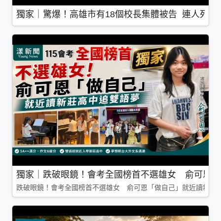
獨家｜驚爆！高雄市有18個校長集體被告 連人死了
獨家｜跌破眼鏡！會考全國榜首不選雄女 俞可恩「
跌破眼鏡！會考全國榜首不選雄女 俞可恩「做自己」就近讀新莊