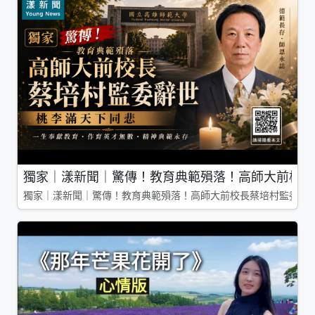
獨家｜漾新聞｜驚傳！教育典範殞落！高師大前校長
獨家｜漾新聞｜驚傳！教育典範殞落！高師大前校長蔡培村監委辭