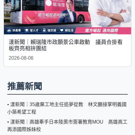
漾新聞｜賴瑞隆市政願景公車啟動 議員合掛看
板齊亮相拚團結
2026-08-06
推薦新聞
•
漾新聞｜35歲棄工地主任追夢從教 林文鵬接掌明義國
小築希望工程
•
漾新聞｜高雄牽手日本陸奧市簽署教育MOU 高雄高工
再添國際姊妹校