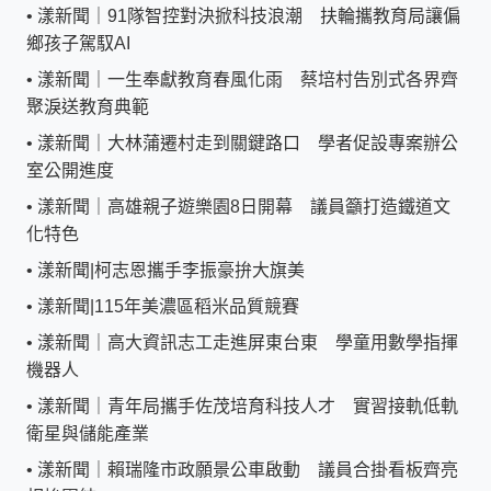
•
漾新聞｜91隊智控對決掀科技浪潮 扶輪攜教育局讓偏
鄉孩子駕馭AI
•
漾新聞｜一生奉獻教育春風化雨 蔡培村告別式各界齊
聚淚送教育典範
•
漾新聞｜大林蒲遷村走到關鍵路口 學者促設專案辦公
室公開進度
•
漾新聞｜高雄親子遊樂園8日開幕 議員籲打造鐵道文
化特色
•
漾新聞|柯志恩攜手李振豪拚大旗美
•
漾新聞|115年美濃區稻米品質競賽
•
漾新聞｜高大資訊志工走進屏東台東 學童用數學指揮
機器人
•
漾新聞｜青年局攜手佐茂培育科技人才 實習接軌低軌
衛星與儲能產業
•
漾新聞｜賴瑞隆市政願景公車啟動 議員合掛看板齊亮