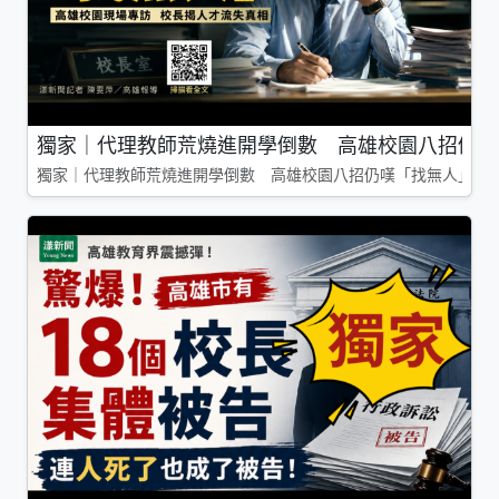
獨家｜代理教師荒燒進開學倒數 高雄校園八招仍嘆
獨家｜代理教師荒燒進開學倒數 高雄校園八招仍嘆「找無人」