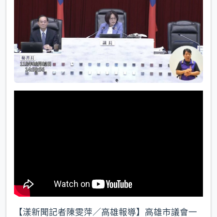
k
【漾新聞記者陳雯萍／高雄報導】高雄市議會一