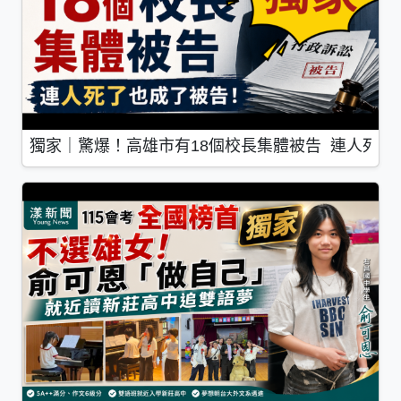
獨家｜驚爆！高雄市有18個校長集體被告 連人死了