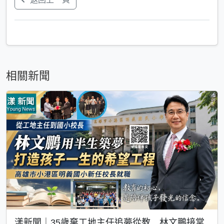
相關新聞
漾新聞｜35歲棄工地主任追夢從教 林文鵬接掌