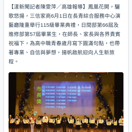
【漾新聞記者陳雯萍／高雄報導】鳳凰花開，驪
歌悠揚，三信家商6月1日在長青綜合服務中心演
藝廳隆重舉行115級畢業典禮，日間部第66屆及
進修部第57屆畢業生，在師長、家長與各界貴賓
祝福下，為高中職青春歲月寫下圓滿句點，也帶
著專業、自信與夢想，揚帆啟航迎向人生新旅
程。