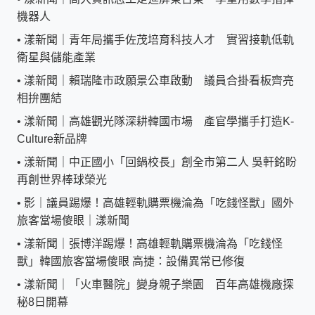
機器人
•
漾新聞｜青年局攜手佐茂培育科技人才 實習接軌低軌
衛星與儲能產業
•
漾新聞｜賴瑞隆市政願景公車啟動 議員合掛看板齊亮
相拚團結
•
漾新聞｜高雄觀光隊深耕韓國市場 產官學攜手打造K-
Culture新品牌
•
漾新聞｜中正國小「回鍋校長」創全市第二人 吳軒銘盼
再創世界棒球榮光
•
影｜議員踢爆！高雄輕軌購票機淪為「吃錢怪獸」國外
旅客當場傻眼｜漾新聞
•
漾新聞｜張博洋踢爆！高雄輕軌購票機淪為「吃錢怪
獸」韓國旅客當場傻眼 高捷：設備異常已修復
•
漾新聞｜「火車醫院」變身親子樂園 百年高雄機廠探
秘8日開幕