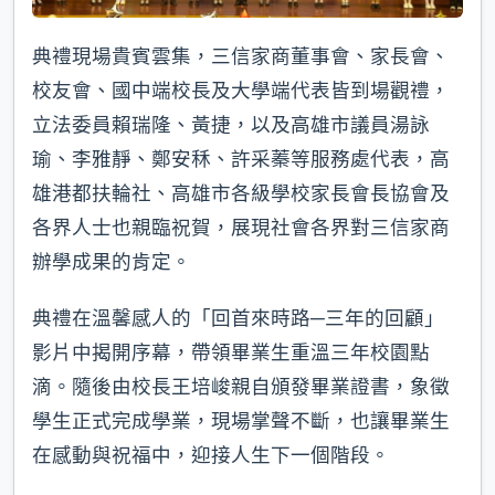
典禮現場貴賓雲集，三信家商董事會、家長會、
校友會、國中端校長及大學端代表皆到場觀禮，
立法委員賴瑞隆、黃捷，以及高雄市議員湯詠
瑜、李雅靜、鄭安秝、許采蓁等服務處代表，高
雄港都扶輪社、高雄市各級學校家長會長協會及
各界人士也親臨祝賀，展現社會各界對三信家商
辦學成果的肯定。
典禮在溫馨感人的「回首來時路─三年的回顧」
影片中揭開序幕，帶領畢業生重溫三年校園點
滴。隨後由校長王培峻親自頒發畢業證書，象徵
學生正式完成學業，現場掌聲不斷，也讓畢業生
在感動與祝福中，迎接人生下一個階段。