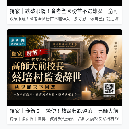
獨家｜跌破眼鏡！會考全國榜首不選雄女 俞可恩「
跌破眼鏡！會考全國榜首不選雄女 俞可恩「做自己」就近讀新莊
獨家｜漾新聞｜驚傳！教育典範殞落！高師大前校長
獨家｜漾新聞｜驚傳！教育典範殞落！高師大前校長蔡培村監委辭