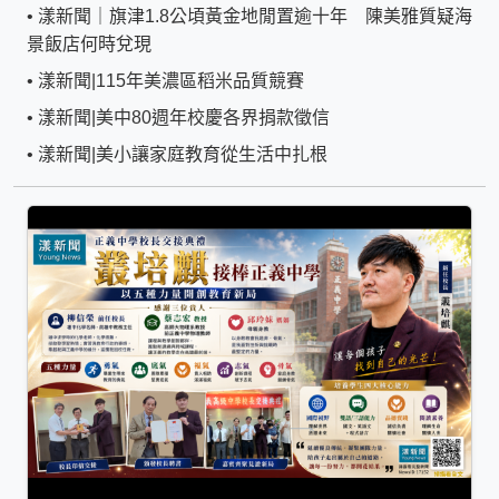
•
漾新聞｜旗津1.8公頃黃金地閒置逾十年 陳美雅質疑海
景飯店何時兌現
•
漾新聞|115年美濃區稻米品質競賽
•
漾新聞|美中80週年校慶各界捐款徵信
•
漾新聞|美小讓家庭教育從生活中扎根