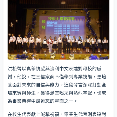
洪松聲以真摯情感與流利中文表達對母校的感
謝，他說，在三信家商不僅學到專業技能，更培
養面對未來的自信與能力。這段發言深深打動全
場來賓與師生，獲得滿堂喝采與熱烈掌聲，也成
為畢業典禮中最難忘的畫面之一。
在校生代表獻上誠摯祝福，畢業生代表則表達對