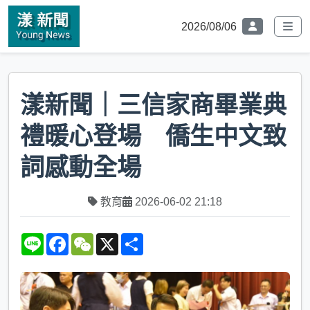
2026/08/06
漾新聞｜三信家商畢業典
禮暖心登場 僑生中文致
詞感動全場
教育
2026-06-02 21:18
L
F
W
X
S
i
a
e
h
n
c
C
a
e
e
h
r
b
a
e
o
t
o