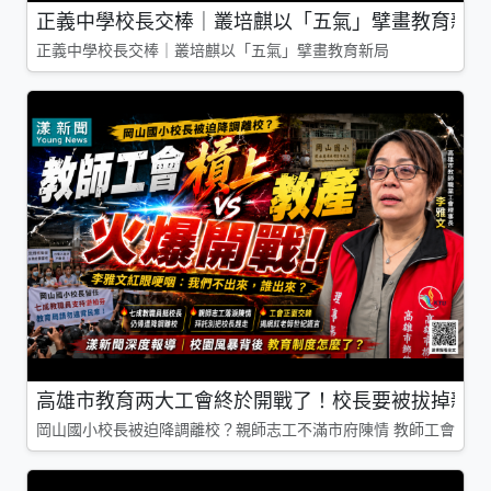
正義中學校長交棒｜叢培麒以「五氣」擘畫教育新局
正義中學校長交棒｜叢培麒以「五氣」擘畫教育新局
高雄市教育两大工會終於開戰了！校長要被拔掉親師
岡山國小校長被迫降調離校？親師志工不滿市府陳情 教師工會槓上