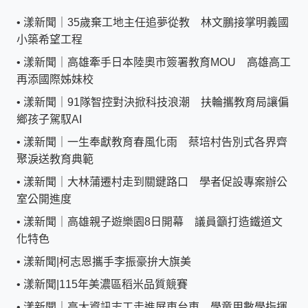
•
漾新聞｜35歲棄工地主任追夢從教 林文鵬接掌明義國
小築希望工程
•
漾新聞｜高雄牽手日本陸奧市簽署教育MOU 高雄高工
再添國際姊妹校
•
漾新聞｜91隊智控對決掀科技浪潮 扶輪攜教育局讓偏
鄉孩子駕馭AI
•
漾新聞｜一生奉獻教育春風化雨 蔡培村告別式各界齊
聚淚送教育典範
•
漾新聞｜大林蒲遷村走到關鍵路口 學者促設專案辦公
室公開進度
•
漾新聞｜高雄親子遊樂園8日開幕 議員籲打造鐵道文
化特色
•
漾新聞|柯志恩攜手李振豪拚大旗美
•
漾新聞|115年美濃區稻米品質競賽
•
漾新聞｜高大資訊志工走進屏東台東 學童用數學指揮