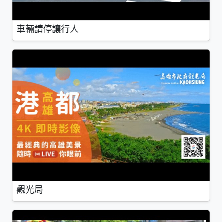
車輛請停讓行人
觀光局