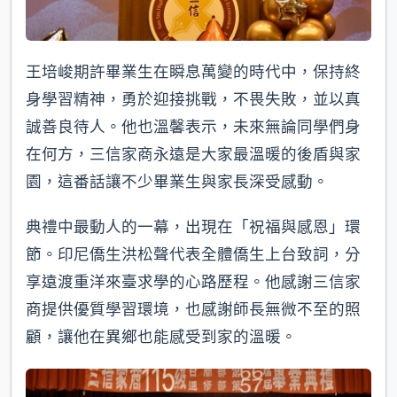
王培峻期許畢業生在瞬息萬變的時代中，保持終
身學習精神，勇於迎接挑戰，不畏失敗，並以真
誠善良待人。他也溫馨表示，未來無論同學們身
在何方，三信家商永遠是大家最溫暖的後盾與家
園，這番話讓不少畢業生與家長深受感動。
典禮中最動人的一幕，出現在「祝福與感恩」環
節。印尼僑生洪松聲代表全體僑生上台致詞，分
享遠渡重洋來臺求學的心路歷程。他感謝三信家
商提供優質學習環境，也感謝師長無微不至的照
顧，讓他在異鄉也能感受到家的溫暖。