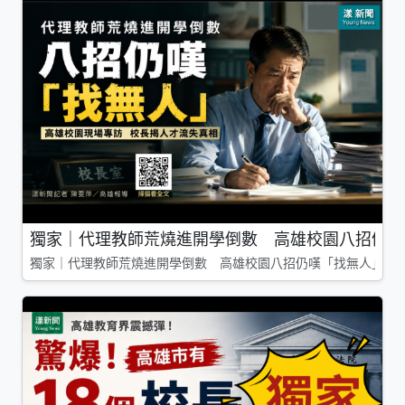
獨家｜代理教師荒燒進開學倒數 高雄校園八招仍嘆
獨家｜代理教師荒燒進開學倒數 高雄校園八招仍嘆「找無人」