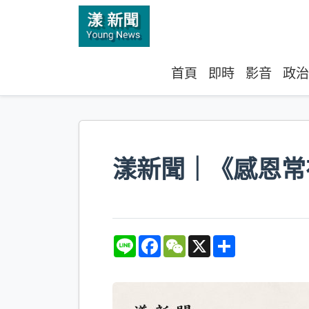
首頁
即時
影音
政治
漾新聞｜《感恩常
L
F
W
X
S
i
a
e
h
n
c
C
a
e
e
h
r
b
a
e
o
t
o