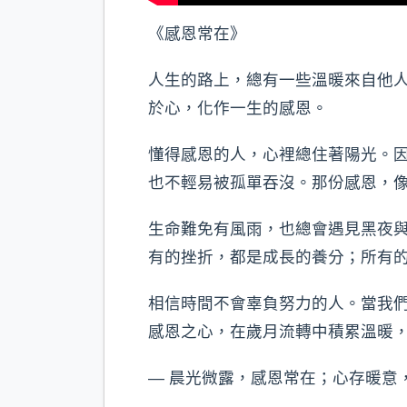
《感恩常在》
人生的路上，總有一些溫暖來自他
於心，化作一生的感恩。
懂得感恩的人，心裡總住著陽光。
也不輕易被孤單吞沒。那份感恩，
生命難免有風雨，也總會遇見黑夜
有的挫折，都是成長的養分；所有
相信時間不會辜負努力的人。當我
感恩之心，在歲月流轉中積累溫暖
— 晨光微露，感恩常在；心存暖意