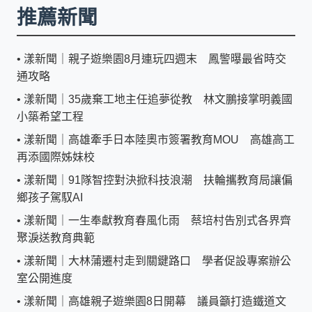
推薦新聞
•
漾新聞｜親子遊樂園8月連玩四週末 鳳警曝最省時交
通攻略
•
漾新聞｜35歲棄工地主任追夢從教 林文鵬接掌明義國
小築希望工程
•
漾新聞｜高雄牽手日本陸奧市簽署教育MOU 高雄高工
再添國際姊妹校
•
漾新聞｜91隊智控對決掀科技浪潮 扶輪攜教育局讓偏
鄉孩子駕馭AI
•
漾新聞｜一生奉獻教育春風化雨 蔡培村告別式各界齊
聚淚送教育典範
•
漾新聞｜大林蒲遷村走到關鍵路口 學者促設專案辦公
室公開進度
•
漾新聞｜高雄親子遊樂園8日開幕 議員籲打造鐵道文