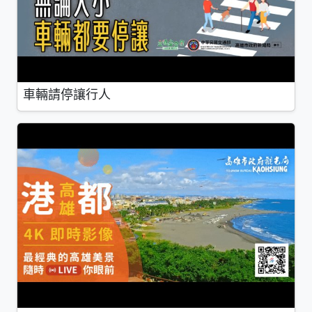
車輛請停讓行人