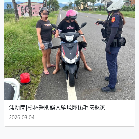
漾新聞|杉林警助誤入繞境隊伍毛孩返家
2026-08-04