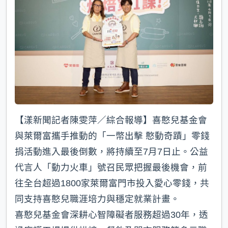
k
【漾新聞記者陳雯萍／綜合報導】喜憨兒基金會
與萊爾富攜手推動的「一幣出擊 憨動奇蹟」零錢
捐活動進入最後倒數，將持續至7月7日止。公益
代言人「動力火車」號召民眾把握最後機會，前
往全台超過1800家萊爾富門市投入愛心零錢，共
同支持喜憨兒職涯培力與穩定就業計畫。
喜憨兒基金會深耕心智障礙者服務超過30年，透