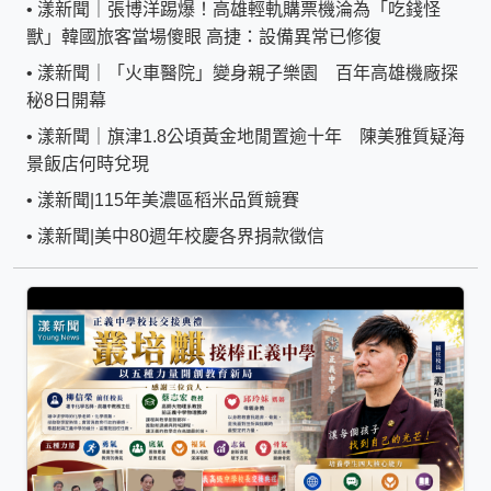
•
漾新聞｜張博洋踢爆！高雄輕軌購票機淪為「吃錢怪
獸」韓國旅客當場傻眼 高捷：設備異常已修復
•
漾新聞｜「火車醫院」變身親子樂園 百年高雄機廠探
秘8日開幕
•
漾新聞｜旗津1.8公頃黃金地閒置逾十年 陳美雅質疑海
景飯店何時兌現
•
漾新聞|115年美濃區稻米品質競賽
•
漾新聞|美中80週年校慶各界捐款徵信