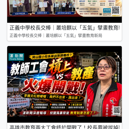
正義中學校長交棒｜叢培麒以「五氣」擘畫教育新局
正義中學校長交棒｜叢培麒以「五氣」擘畫教育新局
高雄市教育两大工會終於開戰了！校長要被拔掉親師