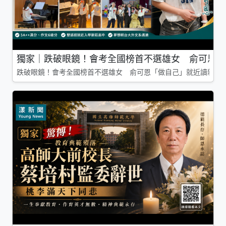
獨家｜跌破眼鏡！會考全國榜首不選雄女 俞可恩「
跌破眼鏡！會考全國榜首不選雄女 俞可恩「做自己」就近讀新莊