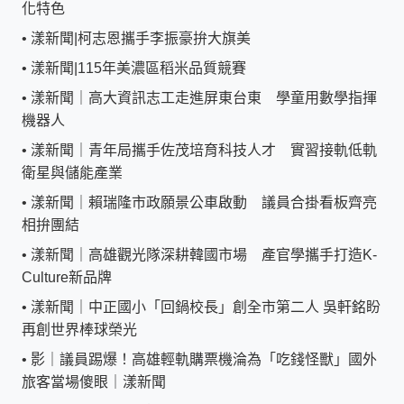
化特色
•
漾新聞|柯志恩攜手李振豪拚大旗美
•
漾新聞|115年美濃區稻米品質競賽
•
漾新聞｜高大資訊志工走進屏東台東 學童用數學指揮
機器人
•
漾新聞｜青年局攜手佐茂培育科技人才 實習接軌低軌
衛星與儲能產業
•
漾新聞｜賴瑞隆市政願景公車啟動 議員合掛看板齊亮
相拚團結
•
漾新聞｜高雄觀光隊深耕韓國市場 產官學攜手打造K-
Culture新品牌
•
漾新聞｜中正國小「回鍋校長」創全市第二人 吳軒銘盼
再創世界棒球榮光
•
影｜議員踢爆！高雄輕軌購票機淪為「吃錢怪獸」國外
旅客當場傻眼｜漾新聞