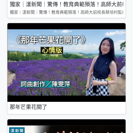
獨家｜漾新聞｜驚傳！教育典範殞落！高師大前校長
獨家｜漾新聞｜驚傳！教育典範殞落！高師大前校長蔡培村監委辭
那年芒果花開了