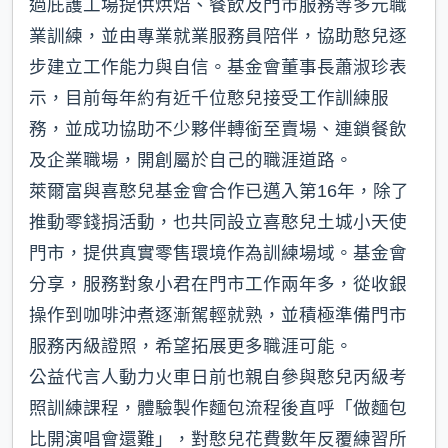
過庇護工場提供烘焙、餐飲及門市服務等多元職
業訓練，並由專業就業服務員陪伴，協助憨兒逐
步建立工作能力與自信。基金會董事長蕭淑珍表
示，目前每年約有近千位憨兒接受工作訓練服
務，並成功協助不少夥伴轉銜至賣場、連鎖餐飲
及企業職場，開創屬於自己的職涯道路。
萊爾富與喜憨兒基金會合作已邁入第16年，除了
推動零錢捐活動，也共同設立喜憨兒土城小天使
門市，提供真實零售環境作為訓練場域。基金會
分享，服務對象小君在門市工作兩年多，從收銀
操作到咖啡沖煮逐漸駕輕就熟，並積極準備門市
服務丙級證照，希望拓展更多職涯可能。
公益代言人動力火車日前也親自參與憨兒丙級考
照訓練課程，體驗製作麵包流程後直呼「做麵包
比開演唱會還難」，對憨兒花費數年反覆練習所