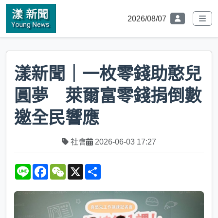
2026/08/07
漾新聞｜一枚零錢助憨兒
圓夢 萊爾富零錢捐倒數
邀全民響應
社會
2026-06-03 17:27
L
F
W
X
S
i
a
e
h
n
c
C
a
e
e
h
r
b
a
e
o
t
o