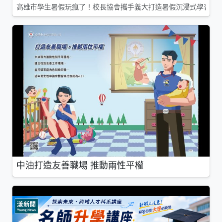
高雄市學生暑假玩瘋了！校長協會攜手義大打造暑假沉浸式學習基地
中油打造友善職場 推動兩性平權