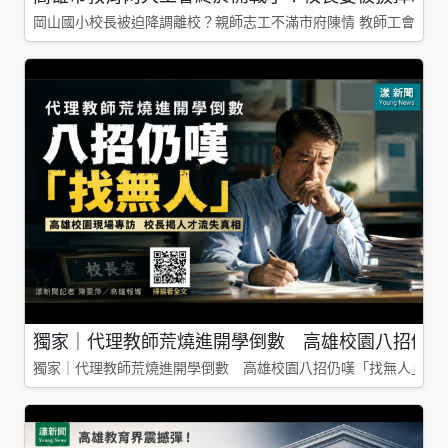
岡山國小校長被迫降調離校？親師志工不滿市府陳情 教師工會槓上
獨家｜代理教師荒燒進開學倒數 高雄校園八招仍嘆
獨家｜代理教師荒燒進開學倒數 高雄校園八招仍嘆「找無人」