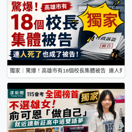
獨家｜驚爆！高雄市有18個校長集體被告 連人死了