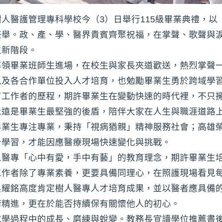
人醫護管理專科學校今（3）日舉行115級畢業典禮，以「
盛舉。政、產、學、醫界貴賓齊聚祝福，在掌聲、歌聲與
生新階段。
率領畢業班師生進場，在校生與家長夾道歡送，熱烈掌聲
以及各合作單位投入人才培育，也勉勵畢業生勇於跨域學
育工作者的歷程，期許畢業生在變動快速的時代裡，不只
永遠是畢業生最堅強的後盾，陪伴大家在人生與職涯道路
畢業生專注專業，秉持「視病猶親」精神服務社會；高雄
身學習，才能因應醫療現場快速變化與挑戰。
人醫專「心中有愛，手中有藝」的教育理念，期許畢業生
工作者除了專業素養，更要具備同理心，在照護現場看見
吳耀銘高度肯定樹人醫專人才培育成果，並以醫者應具備
術精進，更在於能否持續保有關懷他人的初心。
求學過程中的成長、磨練與蛻變。教務長宣讀學位推薦書