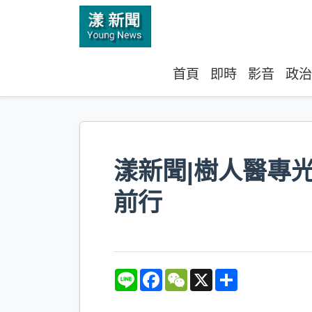
首頁
即時
影音
政治
漾新聞|樹人醫專
前行
L
F
W
X
S
i
a
e
h
n
c
C
a
e
e
h
r