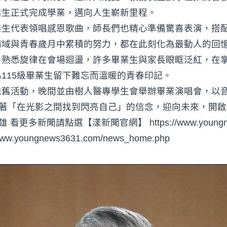
業生正式完成學業，邁向人生嶄新里程。
業生代表領唱感恩歌曲，師長們也精心準備驚喜表演，搭
場域與青春歲月中累積的努力，都在此刻化為最動人的回
，熟悉旋律在會場迴盪，許多畢業生與家長眼眶泛紅，在
115級畢業生留下難忘而溫暖的青春印記。
送舊活動，晚間並由樹人醫專學生會舉辦畢業演唱會，以
帶著「在光影之間找到閃亮自己」的信念，迎向未來，開
更多新聞請點選【漾新聞官網】 https://www.youngne
oungnews3631.com/news_home.php