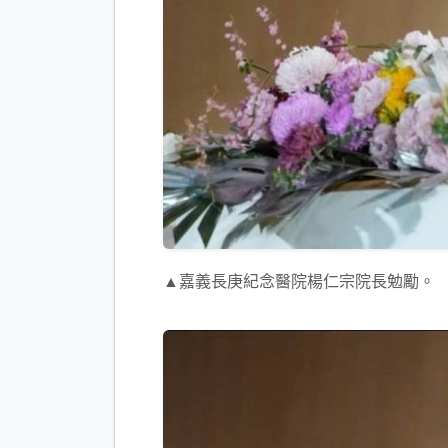
▲嘉義長庚紀念醫院楊仁宗院長勉勵。