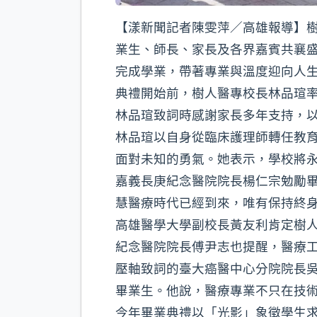
【漾新聞記者陳雯萍／高雄報導】樹
業生、師長、家長及各界嘉賓共襄
完成學業，帶著專業與溫度迎向人
典禮開始前，樹人醫專校長林品瑄
林品瑄致詞時感謝家長多年支持，
林品瑄以自身從臨床護理師轉任教
面對未知的勇氣。她表示，學校將
嘉義長庚紀念醫院院長楊仁宗勉勵
慧醫療時代已經到來，唯有保持終
高雄醫學大學副校長黃友利肯定樹
紀念醫院院長傅尹志也提醒，醫療
壓軸致詞的臺大癌醫中心分院院長
畢業生。他說，醫療專業不只在技
今年畢業典禮以「光影」象徵學生