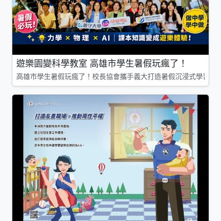
遊樂園變科學教室 高雄市學生暑假玩瘋了！
高雄市學生暑假玩瘋了！校長協會攜手義大打造暑假沉浸式學習基地