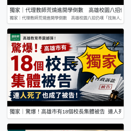
獨家｜代理教師荒燒進開學倒數 高雄校園八招仍嘆
獨家｜代理教師荒燒進開學倒數 高雄校園八招仍嘆「找無人」
獨家｜驚爆！高雄市有18個校長集體被告 連人死了