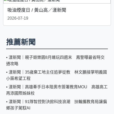
吸油煙度日 / 黃山高／漾新聞
2026-07-19
推薦新聞
•
漾新聞｜親子遊樂園8月連玩四週末 鳳警曝最省時交
通攻略
•
漾新聞｜35歲棄工地主任追夢從教 林文鵬接掌明義國
小築希望工程
•
漾新聞｜高雄牽手日本陸奧市簽署教育MOU 高雄高工
再添國際姊妹校
•
漾新聞｜91隊智控對決掀科技浪潮 扶輪攜教育局讓偏
鄉孩子駕馭AI