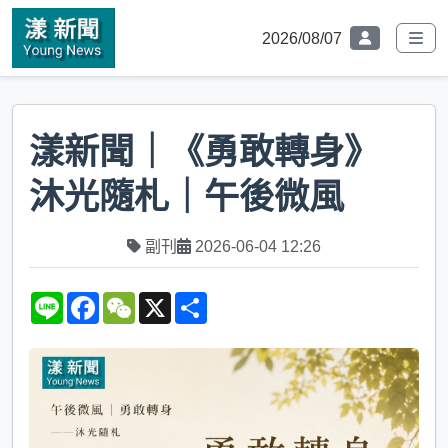
2026/08/07
漾新聞｜《勇敢轉身》
沐光隨札｜午後微風
副刊
2026-06-04 12:26
L
F
W
X
S
i
a
e
h
n
c
C
a
e
e
h
r
b
a
e
o
t
o
k