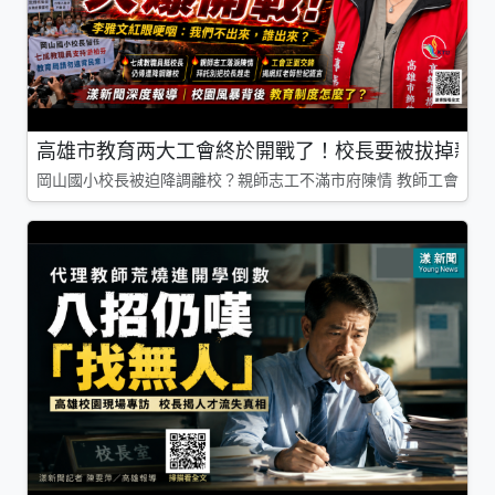
高雄市教育两大工會終於開戰了！校長要被拔掉親師
岡山國小校長被迫降調離校？親師志工不滿市府陳情 教師工會槓上