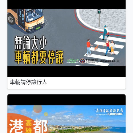
車輛請停讓行人