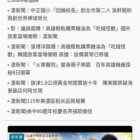
Culture新品牌
•
漾新聞｜中正國小「回鍋校長」創全市第二人 吳軒銘盼
再創世界棒球榮光
•
影｜議員踢爆！高雄輕軌購票機淪為「吃錢怪獸」國外
旅客當場傻眼｜漾新聞
•
漾新聞｜張博洋踢爆！高雄輕軌購票機淪為「吃錢怪
獸」韓國旅客當場傻眼 高捷：設備異常已修復
•
漾新聞｜「火車醫院」變身親子樂園 百年高雄機廠探
秘8日開幕
•
漾新聞｜旗津1.8公頃黃金地閒置逾十年 陳美雅質疑海
景飯店何時兌現
•
漾新聞|115年美濃區稻米品質競賽
•
漾新聞|美中80週年校慶各界捐款徵信