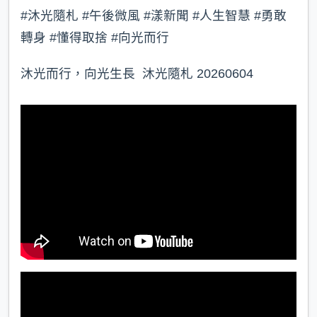
#沐光隨札 #午後微風 #漾新聞 #人生智慧 #勇敢
轉身 #懂得取捨 #向光而行
沐光而行，向光生長 沐光隨札 20260604