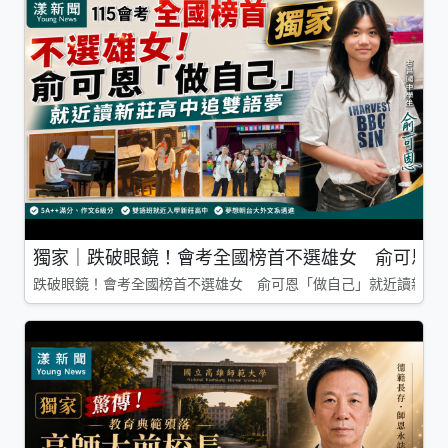
獨家｜跌破眼鏡！會考全國榜首不選雄女 俞可恩「
跌破眼鏡！會考全國榜首不選雄女 俞可恩「做自己」就近讀新莊