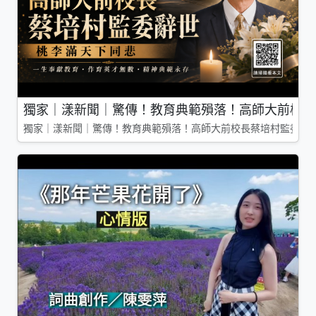
獨家｜漾新聞｜驚傳！教育典範殞落！高師大前校長
獨家｜漾新聞｜驚傳！教育典範殞落！高師大前校長蔡培村監委辭