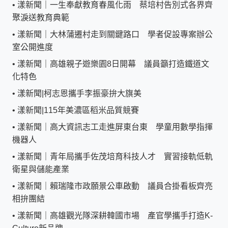
•
漾新聞｜一生奉獻教育春風化雨 蔡培村告別式各界齊
聚淚送教育典範
•
漾新聞｜大林蒲遷村走到關鍵路口 學者促設專案辦公
室公開進度
•
漾新聞｜高雄親子遊樂園8日開幕 議員籲打造鐵道文
化特色
•
漾新聞|柯志恩攜手李振豪拚大旗美
•
漾新聞|115年美濃區稻米品質競賽
•
漾新聞｜高大資訊志工走進屏東台東 學童用數學指揮
機器人
•
漾新聞｜青年局攜手佐茂培育科技人才 實習接軌低軌
衛星與儲能產業
•
漾新聞｜賴瑞隆市政願景公車啟動 議員合掛看板齊亮
相拚團結
•
漾新聞｜高雄觀光隊深耕韓國市場 產官學攜手打造K-