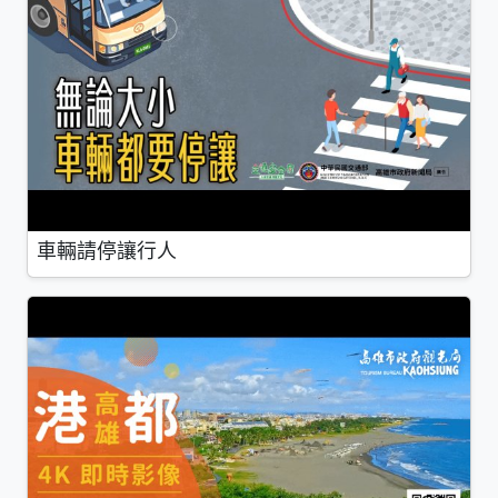
車輛請停讓行人