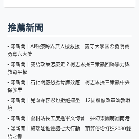
推薦新聞
•
漾新聞｜AI醫療跨界無人機救援 義守大學國際發明賽
勇奪六大獎
•
漾新聞｜雙語政策怎麼走？柯志恩提三策籲回歸學力與
教育平權
•
漾新聞｜石化關廠恐掀骨牌效應 柯志恩提三策籲中央
保就業
•
漾新聞｜兒虐零容忍也拒絕連坐 12團體籲改革幼教環
境
•
漾新聞｜蜜柑站長五度進軍文博會 夢幻樂園萌翻南港
•
漾新聞｜賴瑞隆推雙語七大行動 預算倍增打造2030雙
語之都