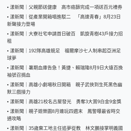
•
漾新聞｜父親節送健康 高市癌篩完成一項送百元禮券
•
漾新聞｜從產業開箱唱進駁二 「高速青春」8月23日
新聲接力登場
•
漾新聞｜大寮社宅申請首日破百 凱旋青樹43戶接力招
租
•
漾新聞｜192隊高雄競足 福爾摩沙七人制串起亞洲足
球夢
•
漾新聞｜暑期血庫告急！黃捷、賴瑞隆8月9日大遠百挽
袖號召捐血
•
漾新聞｜高雄小劇場秋日開箱 親子武俠到生死黑色幽
默三戲接力
•
漾新聞｜高雄21校名古屋發光 勇奪3大賞9白金9金獎
•
漾新聞｜親子遊樂園8月連玩四週末 鳳警曝最省時交
通攻略
•
漾新聞｜35歲棄工地主任追夢從教 林文鵬接掌明義國