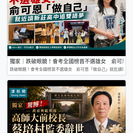
獨家｜跌破眼鏡！會考全國榜首不選雄女 俞可恩「
跌破眼鏡！會考全國榜首不選雄女 俞可恩「做自己」就近讀新莊