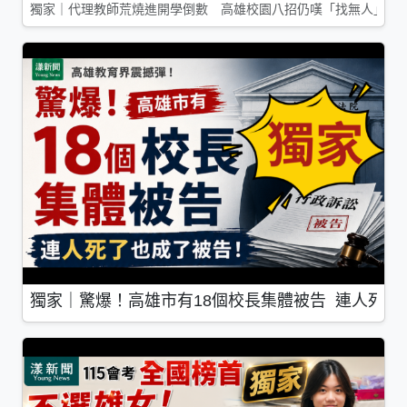
獨家｜代理教師荒燒進開學倒數 高雄校園八招仍嘆「找無人」
獨家｜驚爆！高雄市有18個校長集體被告 連人死了