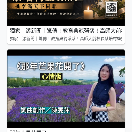
獨家｜漾新聞｜驚傳！教育典範殞落！高師大前校長
獨家｜漾新聞｜驚傳！教育典範殞落！高師大前校長蔡培村監委辭