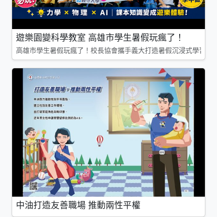
遊樂園變科學教室 高雄市學生暑假玩瘋了！
高雄市學生暑假玩瘋了！校長協會攜手義大打造暑假沉浸式學習基地
中油打造友善職場 推動兩性平權