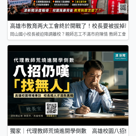
高雄市教育两大工會終於開戰了！校長要被拔掉親師
岡山國小校長被迫降調離校？親師志工不滿市府陳情 教師工會槓上
獨家｜代理教師荒燒進開學倒數 高雄校園八招仍嘆