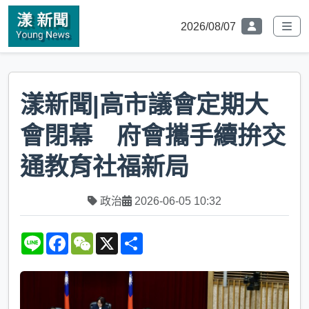
2026/08/07
漾新聞|高市議會定期大
會閉幕 府會攜手續拚交
通教育社福新局
政治
2026-06-05 10:32
L
F
W
X
S
i
a
e
h
n
c
C
a
e
e
h
r
b
a
e
o
t
o