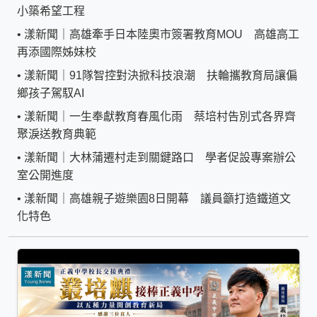
小築希望工程
•
漾新聞｜高雄牽手日本陸奧市簽署教育MOU 高雄高工
再添國際姊妹校
•
漾新聞｜91隊智控對決掀科技浪潮 扶輪攜教育局讓偏
鄉孩子駕馭AI
•
漾新聞｜一生奉獻教育春風化雨 蔡培村告別式各界齊
聚淚送教育典範
•
漾新聞｜大林蒲遷村走到關鍵路口 學者促設專案辦公
室公開進度
•
漾新聞｜高雄親子遊樂園8日開幕 議員籲打造鐵道文
化特色