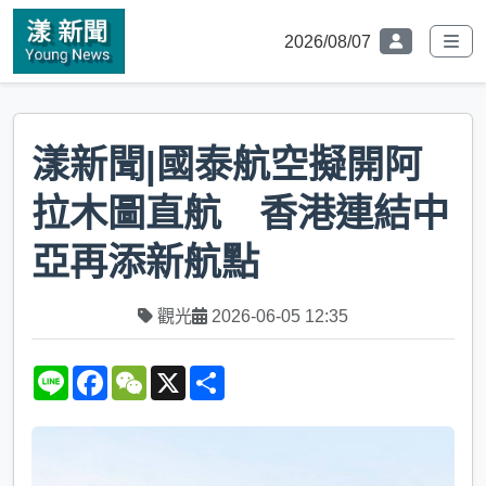
2026/08/07
漾新聞|國泰航空擬開阿
拉木圖直航 香港連結中
亞再添新航點
觀光
2026-06-05 12:35
L
F
W
X
S
i
a
e
h
n
c
C
a
e
e
h
r
b
a
e
o
t
o