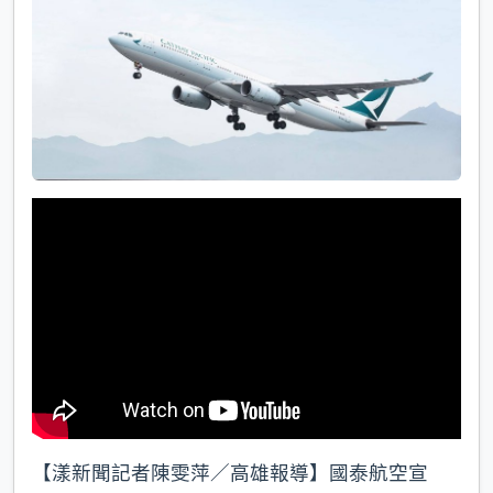
k
【漾新聞記者陳雯萍／高雄報導】國泰航空宣