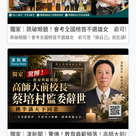
獨家｜跌破眼鏡！會考全國榜首不選雄女 俞可恩「
跌破眼鏡！會考全國榜首不選雄女 俞可恩「做自己」就近讀新莊
獨家｜漾新聞｜驚傳！教育典範殞落！高師大前校長