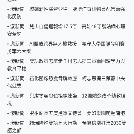
•
漾新聞｜城鎮韌性演習登場 張博洋實測物資配售籲強
化民防
•
漾新聞｜兒少自傷通報增17.5倍 高雄49守護站織心理
安全網
•
漾新聞｜AI醫療跨界無人機救援 義守大學國際發明賽
勇奪六大獎
•
漾新聞｜雙語政策怎麼走？柯志恩提三策籲回歸學力與
教育平權
•
漾新聞｜石化關廠恐掀骨牌效應 柯志恩提三策籲中央
保就業
•
漾新聞｜兒虐零容忍也拒絕連坐 12團體籲改革幼教環
境
•
漾新聞｜蜜柑站長五度進軍文博會 夢幻樂園萌翻南港
•
漾新聞｜賴瑞隆推雙語七大行動 預算倍增打造2030雙
語之都