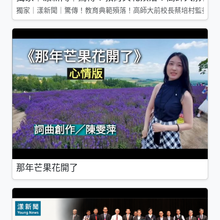
獨家｜漾新聞｜驚傳！教育典範殞落！高師大前校長蔡培村監委辭
那年芒果花開了