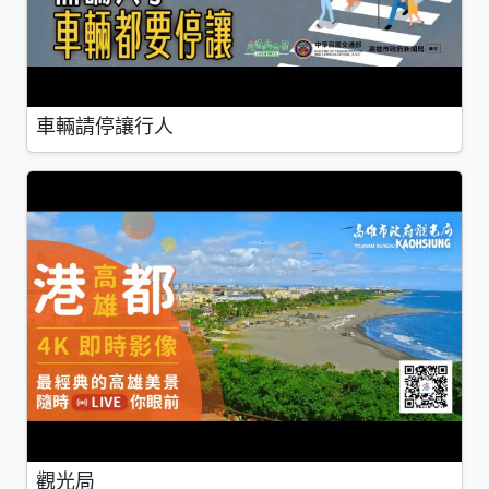
車輛請停讓行人
觀光局