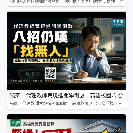
岡山國小校長被迫降調離校？親師志工不滿市府陳情 教師工會槓上
獨家｜代理教師荒燒進開學倒數 高雄校園八招仍嘆
獨家｜代理教師荒燒進開學倒數 高雄校園八招仍嘆「找無人」