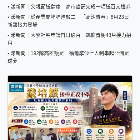
•
漾新聞｜父親節送健康 高市癌篩完成一項送百元禮券
•
漾新聞｜從產業開箱唱進駁二 「高速青春」8月23日
新聲接力登場
•
漾新聞｜大寮社宅申請首日破百 凱旋青樹43戶接力招
租
•
漾新聞｜192隊高雄競足 福爾摩沙七人制串起亞洲足
球夢