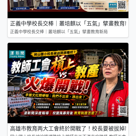
正義中學校長交棒｜叢培麒以「五氣」擘畫教育新局
正義中學校長交棒｜叢培麒以「五氣」擘畫教育新局
高雄市教育两大工會終於開戰了！校長要被拔掉親師