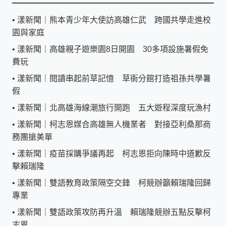
•
漾新聞｜熊本青少年大使訪高雄仁武 跨國共學走進校
園與家庭
•
漾新聞｜高雄親子遊樂園8日開園 30多項設施暑假免
費玩
•
漾新聞｜閱讀串起前草記憶 草衙分館打造祖孫共學暑
假
•
漾新聞｜北高雄海線潮旅行開跑 五大遊程深度玩漁村
•
漾新聞｜柯志恩媒合高雄無人機業者 對接亞利桑那商
務團搶美單
•
漾新聞｜疫苗採購爭議再起 柯志恩拒向陳時中道歉反
擊賴瑞隆
•
漾新聞｜雙語教育政策隔空交鋒 柯競辦籲賴瑞隆回歸
專業
•
漾新聞｜雙語政策攻防再升溫 賴瑞隆競辦五點反擊柯
志恩