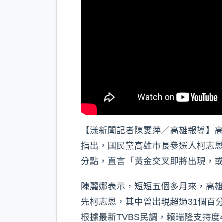
【漾新聞記者陳雯萍／高雄報導】
指出，國民黨高雄市長參選人柯志恩
分點，直言「黃金交叉即將出現，
陳麗娜表示，短短五個多月來，高
先柯志恩，其中曾出現超過31個百
根據最新TVBS民調，賴瑞隆支持度4