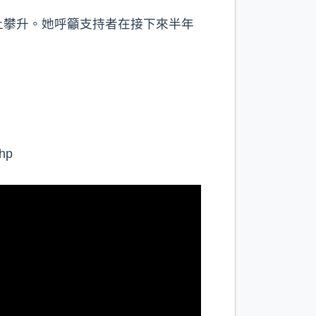
上攀升。她呼籲支持者在接下來半年
p⁠