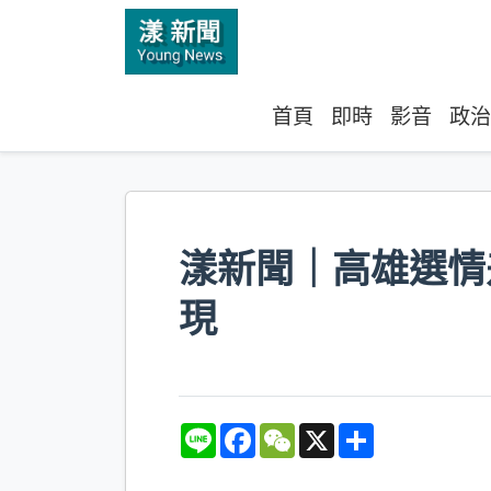
首頁
即時
影音
政治
漾新聞｜高雄選情
現
L
F
W
X
S
i
a
e
h
n
c
C
a
e
e
h
r