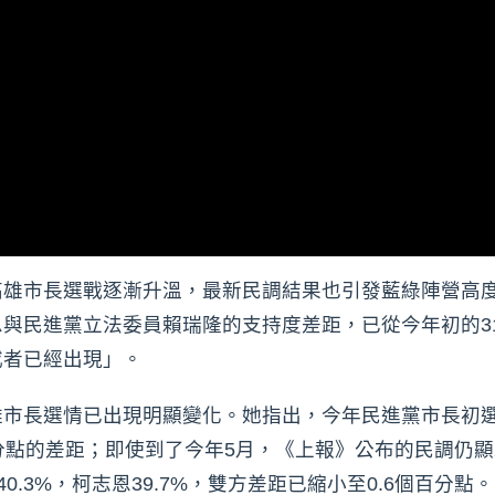
高雄市長選戰逐漸升溫，最新民調結果也引發藍綠陣營高度
與民進黨立法委員賴瑞隆的支持度差距，已從今年初的31
或者已經出現」。
雄市長選情已出現明顯變化。她指出，今年民進黨市長初
分點的差距；即使到了今年5月，《上報》公布的民調仍顯示
0.3%，柯志恩39.7%，雙方差距已縮小至0.6個百分點。