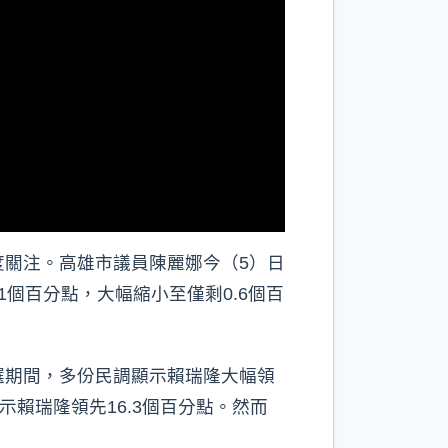
關注。高雄市議員陳麗娜今（5）日
個百分點，大幅縮小至僅剩0.6個百
選期間，多份民調顯示賴瑞隆大幅領
賴瑞隆領先16.3個百分點。然而