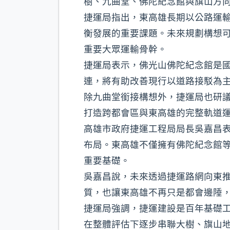
樹、九曲堂、佛陀紀念館與旗山方
捷運局指出，東高雄長期以公路運
衡發展的重要課題。未來規劃構想可
重要大眾運輸骨幹。
捷運局表示，佛光山佛陀紀念館是
連，將有助改善現行以道路接駁為
除九曲堂銜接構想外，捷運局也研議
打造跨都會區與東高雄的完整軌道
高雄市政府捷運工程局局長吳嘉昌
布局。東高雄不僅擁有佛陀紀念館
重要基礎。
吳嘉昌說，未來透過捷運路網向東
質，也讓東高雄不再只是都會邊陲
捷運局強調，捷運建設是百年基礎
在整體評估下逐步串聯大樹、旗山