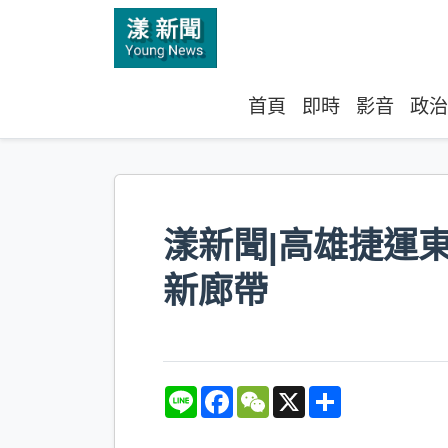
首頁
即時
影音
政治
漾新聞|高雄捷運
新廊帶
L
F
W
X
S
i
a
e
h
n
c
C
a
e
e
h
r