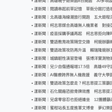
•
漾新聞｜高雄親子遊樂園8日開園 30多項
•
漾新聞｜閱讀串起前草記憶 草衙分館打造
•
漾新聞｜北高雄海線潮旅行開跑 五大遊程
•
漾新聞｜柯志恩媒合高雄無人機業者 對接
•
漾新聞｜疫苗採購爭議再起 柯志恩拒向陳
•
漾新聞｜雙語教育政策隔空交鋒 柯競辦籲
•
漾新聞｜雙語政策攻防再升溫 賴瑞隆競辦
•
漾新聞｜城鎮韌性演習登場 張博洋實測物
•
漾新聞｜兒少自傷通報增17.5倍 高雄49
•
漾新聞｜AI醫療跨界無人機救援 義守大學
•
漾新聞｜雙語政策怎麼走？柯志恩提三策籲
•
漾新聞｜石化關廠恐掀骨牌效應 柯志恩提
•
漾新聞｜兒虐零容忍也拒絕連坐 12團體籲
•
漾新聞｜蜜柑站長五度進軍文博會 夢幻樂