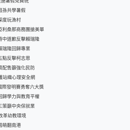
設施暑假免費玩
祖孫共學暑假
深度玩漁村
亞利桑那商務團搶美單
時中道歉反擊賴瑞隆
賴瑞隆回歸專業
五點反擊柯志恩
資配售籲強化民防
守護站織心理安全網
國際發明賽勇奪六大獎
回歸學力與教育平權
三策籲中央保就業
改革幼教環境
園萌翻南港