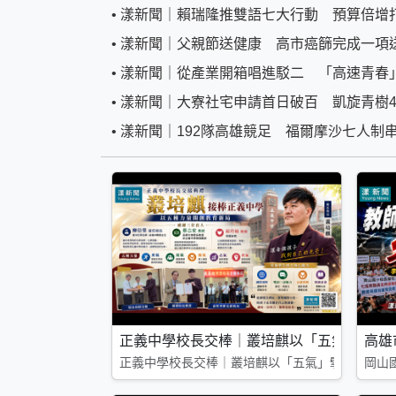
•
漾新聞｜賴瑞隆推雙語七大行動 預算倍增打
•
漾新聞｜父親節送健康 高市癌篩完成一項
•
漾新聞｜從產業開箱唱進駁二 「高速青春」
•
漾新聞｜大寮社宅申請首日破百 凱旋青樹4
•
漾新聞｜192隊高雄競足 福爾摩沙七人制
正義中學校長交棒｜叢培麒以「五氣」擘畫
高雄
正義中學校長交棒｜叢培麒以「五氣」擘畫教育新
岡山