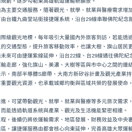
向規劃，逐步勾勒東高雄軌道運輸新願景。
輸為主要交通服務，隨著觀光、就學、就業與醫療需求增
由台鐵九曲堂站銜接捷運系統，沿台29線串聯佛陀紀念
國際級觀光地標，每年吸引大量國內外旅客到訪，若能透
主的交通型態，提升旅客移動效率，也讓大樹、旗山居民
未來可由捷運紫線延伸，沿台22線、台29線通往佛陀紀
運輸走廊，強化旗山、美濃、大樹等區與市中心之間的連
表示，南部半導體S廊帶、大南方新矽谷計畫及觀光產業
等重要觀光資源，也承載城鄉均衡與區域共榮的發展使命
推進，可望帶動觀光、就學、就業與醫療等多元旅次需求
，而能透過軌道系統與產業、觀光及生活機能緊密相連。
工程，後續仍將依運輸需求、地區發展、財務效益及中央
地區，讓捷運服務由都會核心向東延伸，完善高雄大眾運