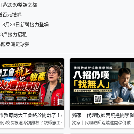
造2030雙語之都
送百元禮券
8月23日新聲接力登場
3戶接力招租
串起亞洲足球夢
教育新局
市教育两大工會終於開戰了！校長要被拔掉親師群起抗議 教職
獨家｜代理教師荒燒進開學
局
國小校長被迫降調離校？親師志工不滿市府陳情 教師工會槓上教產 李雅
獨家｜代理教師荒燒進開學倒數