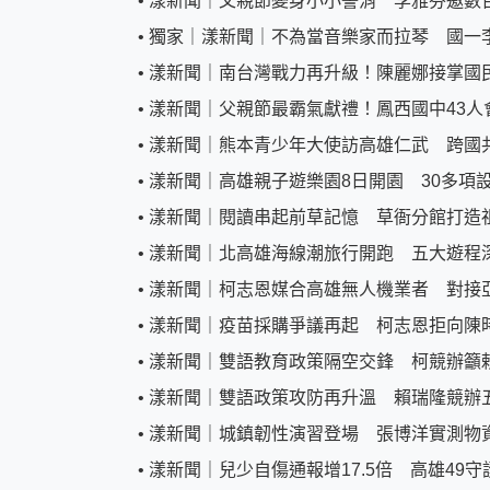
•
漾新聞｜父親節變身小小警消 李雅芬邀數
•
獨家｜漾新聞｜不為當音樂家而拉琴 國一
•
漾新聞｜南台灣戰力再升級！陳麗娜接掌國
•
漾新聞｜父親節最霸氣獻禮！鳳西國中43人
•
漾新聞｜熊本青少年大使訪高雄仁武 跨國
•
漾新聞｜高雄親子遊樂園8日開園 30多項
•
漾新聞｜閱讀串起前草記憶 草衙分館打造
•
漾新聞｜北高雄海線潮旅行開跑 五大遊程
•
漾新聞｜柯志恩媒合高雄無人機業者 對接
•
漾新聞｜疫苗採購爭議再起 柯志恩拒向陳
•
漾新聞｜雙語教育政策隔空交鋒 柯競辦籲
•
漾新聞｜雙語政策攻防再升溫 賴瑞隆競辦
•
漾新聞｜城鎮韌性演習登場 張博洋實測物
•
漾新聞｜兒少自傷通報增17.5倍 高雄49