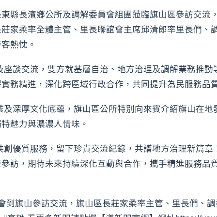
臺東縣長濱鄉公所及調解委員會組團蒞臨旗山區參訪交流
長莊家柔率全體主管、里長聯誼會主席邱清郎率里長們、
待客熱忱。
及座談交流，雙方就基層自治、地方治理及調解業務推動
解實務精進，深化跨區域行政合作，共同提升為民服務品
業及深厚文化底蘊，旗山區公所特別向來賓介紹旗山在地
獨特魅力與濃濃人情味。
共創優質服務，留下珍貴交流紀錄，共譜地方治理新篇章
流參訪，期待未來持續深化互動與合作，攜手精進服務品
委會到旗山參訪交流，旗山區長莊家柔率主管、里長們、