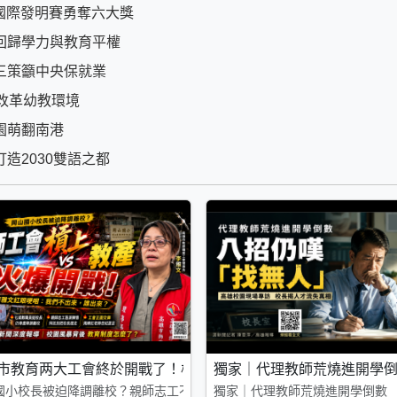
國際發明賽勇奪六大獎
回歸學力與教育平權
三策籲中央保就業
改革幼教環境
園萌翻南港
造2030雙語之都
教育新局
市教育两大工會終於開戰了！校長要被拔掉親師群起抗議 教職
獨家｜代理教師荒燒進開學
局
國小校長被迫降調離校？親師志工不滿市府陳情 教師工會槓上教產 李雅
獨家｜代理教師荒燒進開學倒數