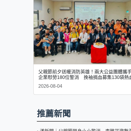
父親節前夕送暖消防英雄！兩大公益團體攜
企業慰勞180位警消 挽袖捐血募集130袋熱
2026-08-04
推薦新聞