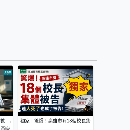
李雅文槓上教產公開宣戰
倒數 高雄校園八招仍嘆「找無人」
獨家｜驚爆！高雄市有18個校長集體被告 連人死了
文紅眼哽咽：我們不出來，誰出來？
 高雄校園八招仍嘆「找無人」