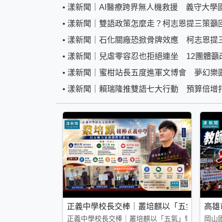
•
漾新聞｜AI醫療跨界無人機救援 義守大學
•
漾新聞｜雙語政策怎麼走？柯志恩提三策籲
•
漾新聞｜石化關廠恐掀骨牌效應 柯志恩提
•
漾新聞｜兒虐零容忍也拒絕連坐 12團體籲
•
漾新聞｜蜜柑站長五度進軍文博會 夢幻樂
•
漾新聞｜賴瑞隆推雙語七大行動 預算倍增打
正義中學校長交棒｜叢培麒以「五氣」擘畫
高雄
正義中學校長交棒｜叢培麒以「五氣」擘畫教育新
岡山