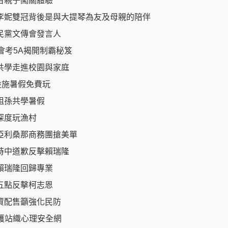
百親子闖關體驗
李妮雙冠背後是與大提琴為友及母親的陪伴
民黨文傳會發言人
會考5A揭開制霸秘笈
共學走進校園與家庭
設施暑假免費玩
祖孫共學暑假
深度玩漁村
亞利桑那商務團搶美單
時中道歉反擊賴瑞隆
賴瑞隆回歸專業
五點反擊柯志恩
資配售籲強化民防
守護站織心理安全網