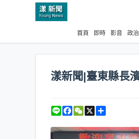
首頁
即時
影音
政治
漾新聞|臺東縣長
L
F
W
X
S
i
a
e
h
n
c
C
a
e
e
h
r
b
a
e
o
t
o