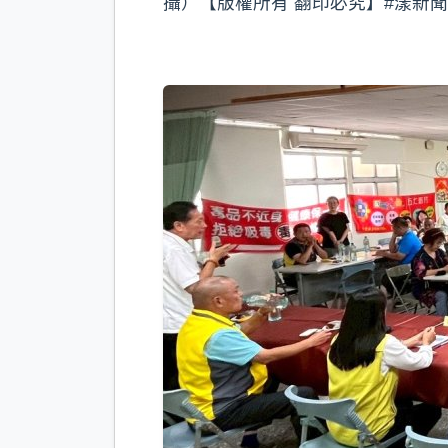
攝）【版權所有 翻印必究】#漾新聞 #高雄 