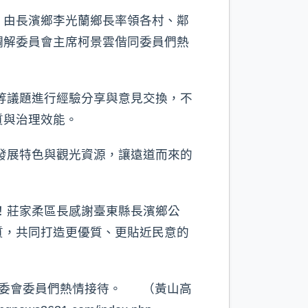
，由長濱鄉李光蘭鄉長率領各村、鄰
調解委員會主席柯景雲偕同委員們熱
等議題進行經驗分享與意見交換，不
質與治理效能。
發展特色與觀光資源，讓遠道而來的
！莊家柔區長感謝臺東縣長濱鄉公
質，共同打造更優質、更貼近民意的
調委會委員們熱情接待。 （黃山高