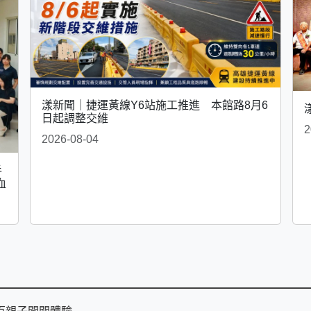
漾新聞｜捷運黃線Y6站施工推進 本館路8月6
日起調整交維
2
2026-08-04
手
血