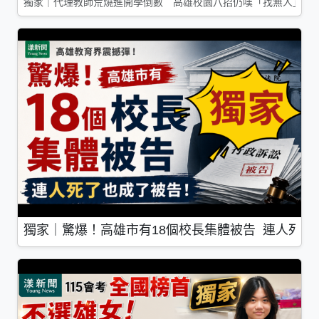
獨家｜代理教師荒燒進開學倒數 高雄校園八招仍嘆「找無人」
獨家｜驚爆！高雄市有18個校長集體被告 連人死了