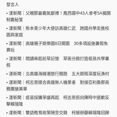
發言人
•
漾新聞｜父親節最霸氣獻禮！鳳西國中43人會考5A揭開
制霸秘笈
•
漾新聞｜熊本青少年大使訪高雄仁武 跨國共學走進校
園與家庭
•
漾新聞｜高雄親子遊樂園8日開園 30多項設施暑假免
費玩
•
漾新聞｜閱讀串起前草記憶 草衙分館打造祖孫共學暑
假
•
漾新聞｜北高雄海線潮旅行開跑 五大遊程深度玩漁村
•
漾新聞｜柯志恩媒合高雄無人機業者 對接亞利桑那商
務團搶美單
•
漾新聞｜疫苗採購爭議再起 柯志恩拒向陳時中道歉反
擊賴瑞隆
•
漾新聞｜雙語教育政策隔空交鋒 柯競辦籲賴瑞隆回歸