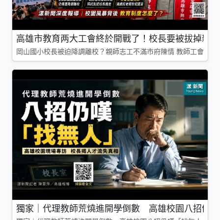
高雄市教育两大工會終於開戰了！校長要被拔掉親師
岡山國小校長被迫降調離校？親師志工不滿市府陳情 教師工會槓上
獨家｜代理教師荒燒進開學倒數 高雄校園八招仍嘆