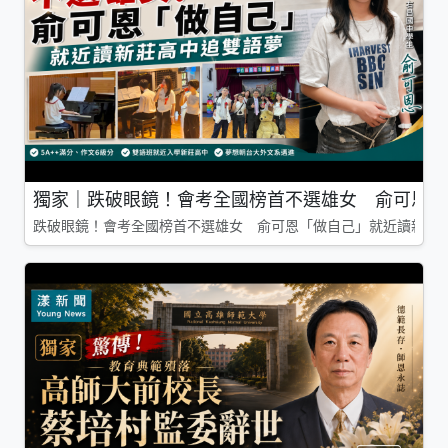
獨家｜跌破眼鏡！會考全國榜首不選雄女 俞可恩「
跌破眼鏡！會考全國榜首不選雄女 俞可恩「做自己」就近讀新莊