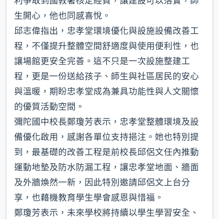
利爭取到國教署核定經費，讓建設可以落實，師
生開心，他也同感喜悅。
邱志偉指出，忠孝堂環境優化與設施設備改善工
程，不僅提升整體空間舒適度與使用便利性，也
讓場館更安全完善。這不只是一次設施整建工
程，更是一份送給孩子、師生與社區居民的安心
與溫暖，期盼忠孝堂成為兼具功能性與人文關懷
的優質活動空間。
彌陀國中校長鄭瓊芳表示，忠孝堂整體環境及設
備優化啟用，感謝各單位支持挹注。她也特別提
到，最基礎的改善工程是前校長邱侶文任內推動
運動地墊及防水防漏工程，讓忠孝堂地面、牆面
及外牆煥然一新，因此特別邀請邱侶文上台分
享，也藉機教育學生學會感恩與惜福。
鄭瓊芳表示，未來學校將持續以學生學習安全、