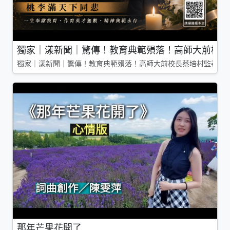
獨家｜漾新聞｜驚傳！教育典範殞落！高師大前校長
獨家｜漾新聞｜驚傳！教育典範殞落！高師大前校長蔡培村監委辭
那年芒果花開了