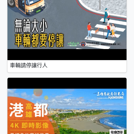
車輛請停讓行人