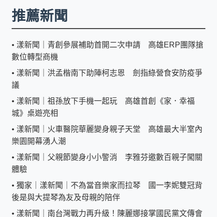
推薦新聞
•
漾新聞｜青創參展補助首開二次申請 高雄ERP團隊搶
數位轉型商機
•
漾新聞｜洪孟楷南下助陣柯志恩 劍指綠營食安防疫爭
議
•
漾新聞｜祖孫放下手機一起玩 高雄首創《家．幸福
城》桌遊亮相
•
漾新聞｜火車醫院華麗變身親子天堂 高雄最大半室內
樂園開幕湧人潮
•
漾新聞｜父親節變身小小警消 李雅芬邀數百親子闖關
體驗
•
獨家｜漾新聞｜不為當音樂家而拉琴 國一李妮雙冠背
後是與大提琴為友及母親的陪伴
•
漾新聞｜南台灣戰力再升級！陳麗娜接掌國民黨文傳會