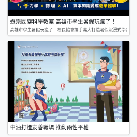
遊樂園變科學教室 高雄市學生暑假玩瘋了！
高雄市學生暑假玩瘋了！校長協會攜手義大打造暑假沉浸式學習基地
中油打造友善職場 推動兩性平權