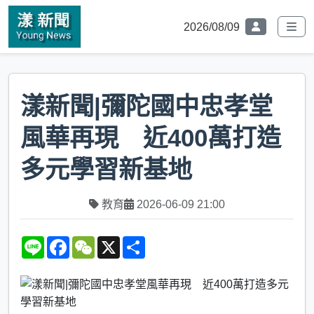
2026/08/09
漾新聞|彌陀國中忠孝堂
風華再現 近400萬打造
多元學習新基地
教育
2026-06-09 21:00
L
F
W
X
S
i
a
e
h
n
c
C
a
e
e
h
r
b
a
e
o
t
o