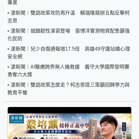
專業
•
漾新聞｜雙語政策攻防再升溫 賴瑞隆競辦五點反擊柯
志恩
•
漾新聞｜城鎮韌性演習登場 張博洋實測物資配售籲強
化民防
•
漾新聞｜兒少自傷通報增17.5倍 高雄49守護站織心理
安全網
•
漾新聞｜AI醫療跨界無人機救援 義守大學國際發明賽
勇奪六大獎
•
漾新聞｜雙語政策怎麼走？柯志恩提三策籲回歸學力與
教育平權