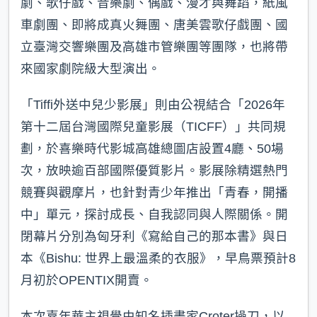
劇、歌仔戲、音樂劇、偶戲、漫才與舞蹈，紙風
車劇團、即將成真火舞團、唐美雲歌仔戲團、國
立臺灣交響樂團及高雄市管樂團等團隊，也將帶
來國家劇院級大型演出。
「Tiffi外送中兒少影展」則由公視結合「2026年
第十二屆台灣國際兒童影展（TICFF）」共同規
劃，於喜樂時代影城高雄總圖店設置4廳、50場
次，放映逾百部國際優質影片。影展除精選熱門
競賽與觀摩片，也針對青少年推出「青春，開播
中」單元，探討成長、自我認同與人際關係。開
閉幕片分別為匈牙利《寫給自己的那本書》與日
本《Bishu: 世界上最溫柔的衣服》，早鳥票預計8
月初於OPENTIX開賣。
本次嘉年華主視覺由知名插畫家Croter操刀，以