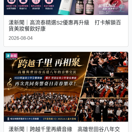
漾新聞｜高流泰精選S2優惠再升級 打卡解鎖百
貨美妝餐飲好康
2026-08-04
漾新聞｜跨越千里再續音緣 高雄世田谷八年交