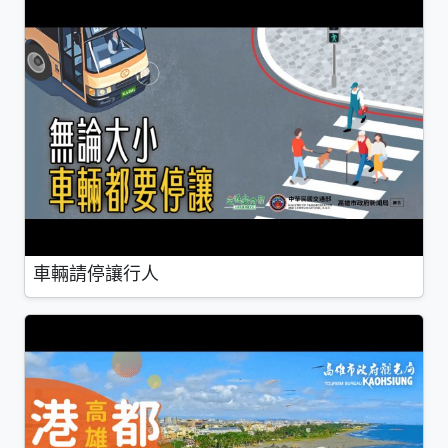
車輛請停讓行人