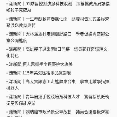
•
漾新聞｜91隊智控對決掀科技浪潮 扶輪攜教育局讓偏
鄉孩子駕馭AI
•
漾新聞｜一生奉獻教育春風化雨 蔡培村告別式各界齊
聚淚送教育典範
•
漾新聞｜大林蒲遷村走到關鍵路口 學者促設專案辦公
室公開進度
•
漾新聞｜高雄親子遊樂園8日開幕 議員籲打造鐵道文
化特色
•
漾新聞|柯志恩攜手李振豪拚大旗美
•
漾新聞|115年美濃區稻米品質競賽
•
漾新聞｜高大資訊志工走進屏東台東 學童用數學指揮
機器人
•
漾新聞｜青年局攜手佐茂培育科技人才 實習接軌低軌
衛星與儲能產業
•
漾新聞｜賴瑞隆市政願景公車啟動 議員合掛看板齊亮