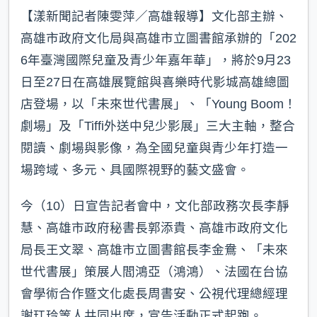
【漾新聞記者陳雯萍／高雄報導】文化部主辦、
高雄市政府文化局與高雄市立圖書館承辦的「202
6年臺灣國際兒童及青少年嘉年華」，將於9月23
日至27日在高雄展覽館與喜樂時代影城高雄總圖
店登場，以「未來世代書展」、「Young Boom！
劇場」及「Tiffi外送中兒少影展」三大主軸，整合
閱讀、劇場與影像，為全國兒童與青少年打造一
場跨域、多元、具國際視野的藝文盛會。
今（10）日宣告記者會中，文化部政務次長李靜
慧、高雄市政府秘書長郭添貴、高雄市政府文化
局長王文翠、高雄市立圖書館長李金鴦、「未來
世代書展」策展人閻鴻亞（鴻鴻）、法國在台協
會學術合作暨文化處長周書安、公視代理總經理
謝玒玲等人共同出席，宣告活動正式起跑。