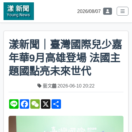
2026/08/07
漾新聞｜臺灣國際兒少嘉
年華9月高雄登場 法國主
題國點亮未來世代
藝文
2026-06-10 20:22
L
F
W
X
S
i
a
e
h
n
c
C
a
e
e
h
r
b
a
e
o
t
o