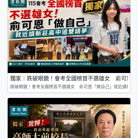
獨家｜跌破眼鏡！會考全國榜首不選雄女 俞可恩「
跌破眼鏡！會考全國榜首不選雄女 俞可恩「做自己」就近讀新莊