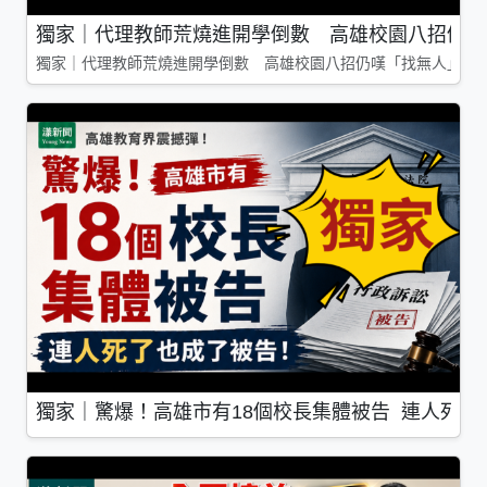
獨家｜代理教師荒燒進開學倒數 高雄校園八招仍嘆
獨家｜代理教師荒燒進開學倒數 高雄校園八招仍嘆「找無人」
獨家｜驚爆！高雄市有18個校長集體被告 連人死了