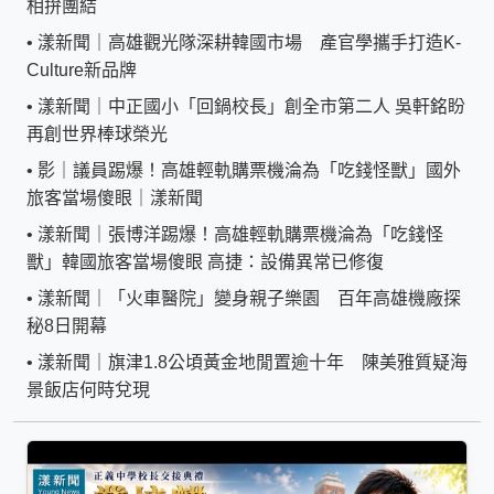
相拚團結
•
漾新聞｜高雄觀光隊深耕韓國市場 產官學攜手打造K-
Culture新品牌
•
漾新聞｜中正國小「回鍋校長」創全市第二人 吳軒銘盼
再創世界棒球榮光
•
影｜議員踢爆！高雄輕軌購票機淪為「吃錢怪獸」國外
旅客當場傻眼｜漾新聞
•
漾新聞｜張博洋踢爆！高雄輕軌購票機淪為「吃錢怪
獸」韓國旅客當場傻眼 高捷：設備異常已修復
•
漾新聞｜「火車醫院」變身親子樂園 百年高雄機廠探
秘8日開幕
•
漾新聞｜旗津1.8公頃黃金地閒置逾十年 陳美雅質疑海
景飯店何時兌現