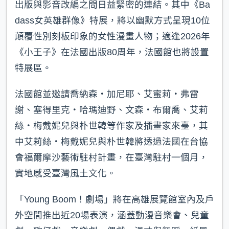
出版與影音改編之間日益緊密的連結。其中《Ba
dass女英雄群像》特展，將以幽默方式呈現10位
顛覆性別刻板印象的女性漫畫人物；適逢2026年
《小王子》在法國出版80周年，法國館也將設置
特展區。
法國館並邀請喬納森‧加尼耶、艾蜜莉・弗雷
謝、塞得里克‧哈瑪迪野、文森‧布爾喬、艾莉
絲‧梅戴妮兒與朴世韓等作家及插畫家來臺，其
中艾莉絲‧梅戴妮兒與朴世韓將透過法國在台協
會福爾摩沙藝術駐村計畫，在臺灣駐村一個月，
實地感受臺灣風土文化。
「Young Boom！劇場」將在高雄展覽館室內及戶
外空間推出近20場表演，涵蓋動漫音樂會、兒童