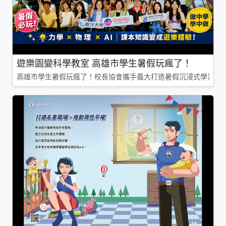
遊樂園變科學教室 高雄市學生暑假玩瘋了！
高雄市學生暑假玩瘋了！校長協會攜手義大打造暑假沉浸式學習基地