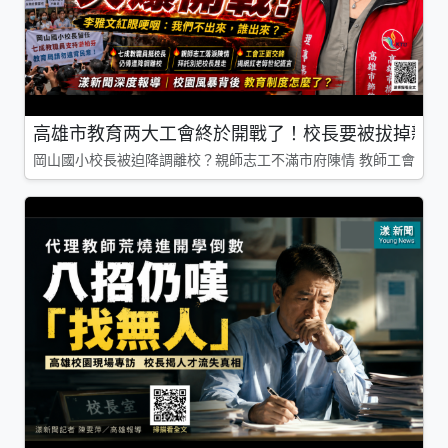
高雄市教育两大工會終於開戰了！校長要被拔掉親師
岡山國小校長被迫降調離校？親師志工不滿市府陳情 教師工會槓上