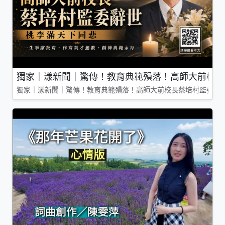
獨家｜漾新聞｜驚傳！教育典範殞落！高師大前校長
獨家｜漾新聞｜驚傳！教育典範殞落！高師大前校長蔡培村監委辭