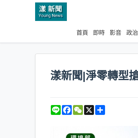
首頁
即時
影音
政治
漾新聞|淨零轉型
L
F
W
X
S
i
a
e
h
n
c
C
a
e
e
h
r
b
a
e
o
t
o