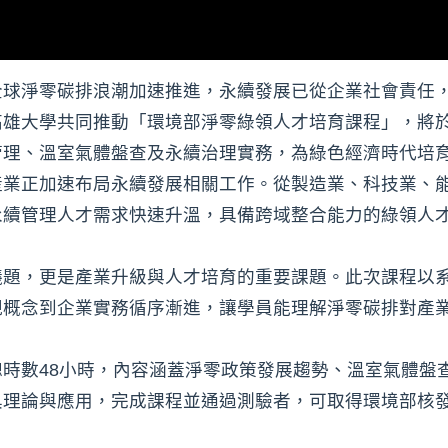
全球淨零碳排浪潮加速推進，永續發展已從企業社會責任
雄大學共同推動「環境部淨零綠領人才培育課程」，將於
管理、溫室氣體盤查及永續治理實務，為綠色經濟時代培
產業正加速布局永續發展相關工作。從製造業、科技業、
永續管理人才需求快速升溫，具備跨域整合能力的綠領人
議題，更是產業升級與人才培育的重要課題。此次課程以
規概念到企業實務循序漸進，讓學員能理解淨零碳排對產
時數48小時，內容涵蓋淨零政策發展趨勢、溫室氣體盤
具理論與應用，完成課程並通過測驗者，可取得環境部核