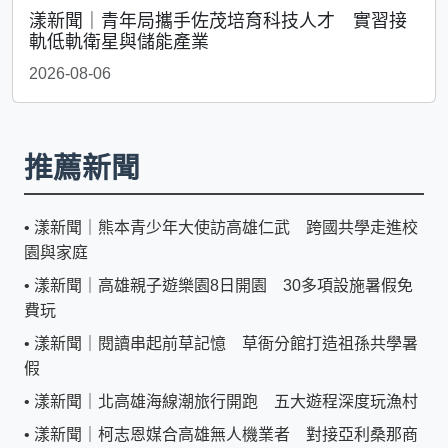
漾新聞｜青年局攜手佐茂培育科技人才 實習接
軌低軌衛星與儲能產業
2026-08-06
推薦新聞
•
漾新聞｜熊本青少年大使訪高雄仁武 跨國共學走進校
園與家庭
•
漾新聞｜高雄親子遊樂園8日開園 30多項設施暑假免
費玩
•
漾新聞｜閱讀串起前草記憶 草衙分館打造祖孫共學暑
假
•
漾新聞｜北高雄海線潮旅行開跑 五大遊程深度玩漁村
•
漾新聞｜柯志恩媒合高雄無人機業者 對接亞利桑那商