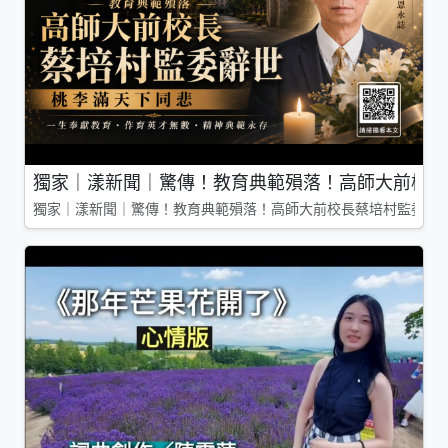
獨家｜漾新聞｜驚傳！教育典範殞落！高師大前校長
獨家｜漾新聞｜驚傳！教育典範殞落！高師大前校長蔡培村監委辭