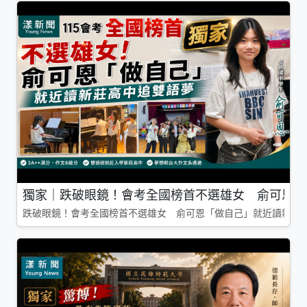
獨家｜跌破眼鏡！會考全國榜首不選雄女 俞可恩「
跌破眼鏡！會考全國榜首不選雄女 俞可恩「做自己」就近讀新莊