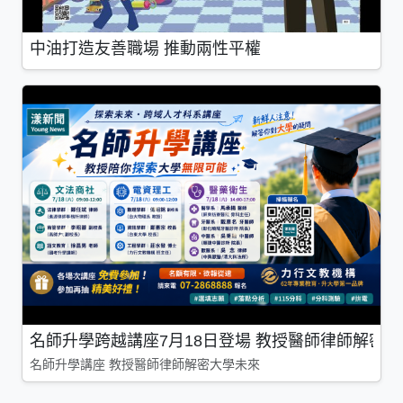
中油打造友善職場 推動兩性平權
名師升學跨越講座7月18日登場 教授醫師律師解密
名師升學講座 教授醫師律師解密大學未來