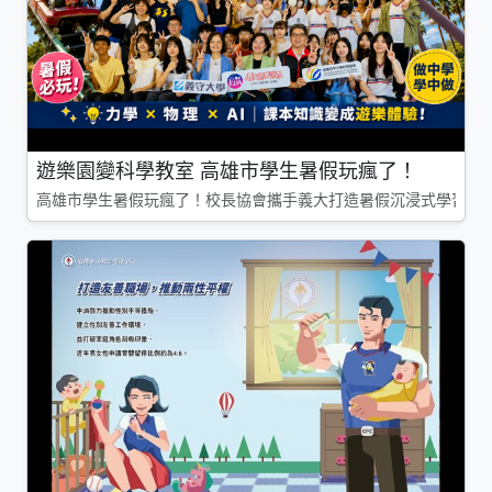
遊樂園變科學教室 高雄市學生暑假玩瘋了！
高雄市學生暑假玩瘋了！校長協會攜手義大打造暑假沉浸式學習基地