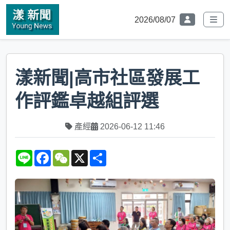
2026/08/07
漾新聞|高市社區發展工
作評鑑卓越組評選
產經
2026-06-12 11:46
L
F
W
X
S
i
a
e
h
n
c
C
a
e
e
h
r
b
a
e
o
t
o
k