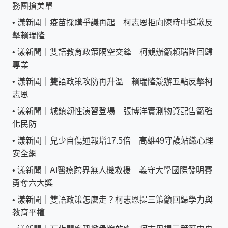
務團搶美單
•
漾新聞｜疫苗採購爭議再起 柯志恩拒向陳時中道歉反
擊賴瑞隆
•
漾新聞｜雙語教育政策隔空交鋒 柯競辦籲賴瑞隆回歸
專業
•
漾新聞｜雙語政策攻防再升溫 賴瑞隆競辦五點反擊柯
志恩
•
漾新聞｜城鎮韌性演習登場 張博洋實測物資配售籲強
化民防
•
漾新聞｜兒少自傷通報增17.5倍 高雄49守護站織心理
安全網
•
漾新聞｜AI醫療跨界無人機救援 義守大學國際發明賽
勇奪六大獎
•
漾新聞｜雙語政策怎麼走？柯志恩提三策籲回歸學力與
教育平權