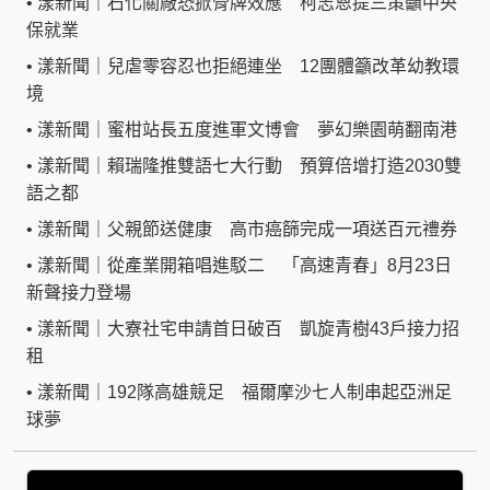
•
漾新聞｜石化關廠恐掀骨牌效應 柯志恩提三策籲中央
保就業
•
漾新聞｜兒虐零容忍也拒絕連坐 12團體籲改革幼教環
境
•
漾新聞｜蜜柑站長五度進軍文博會 夢幻樂園萌翻南港
•
漾新聞｜賴瑞隆推雙語七大行動 預算倍增打造2030雙
語之都
•
漾新聞｜父親節送健康 高市癌篩完成一項送百元禮券
•
漾新聞｜從產業開箱唱進駁二 「高速青春」8月23日
新聲接力登場
•
漾新聞｜大寮社宅申請首日破百 凱旋青樹43戶接力招
租
•
漾新聞｜192隊高雄競足 福爾摩沙七人制串起亞洲足
球夢