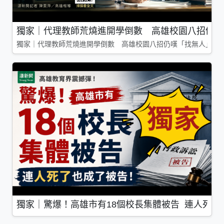
獨家｜代理教師荒燒進開學倒數 高雄校園八招仍嘆
獨家｜代理教師荒燒進開學倒數 高雄校園八招仍嘆「找無人」
獨家｜驚爆！高雄市有18個校長集體被告 連人死了