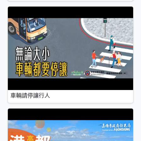
車輛請停讓行人