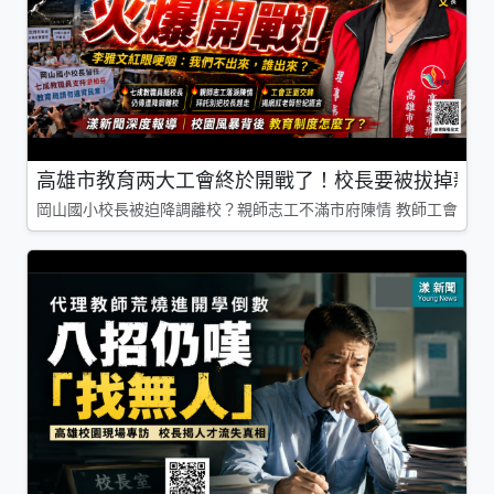
高雄市教育两大工會終於開戰了！校長要被拔掉親師
岡山國小校長被迫降調離校？親師志工不滿市府陳情 教師工會槓上