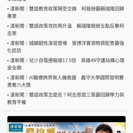
•
漾新聞｜雙語教育政策隔空交鋒 柯競辦籲賴瑞隆回歸
專業
•
漾新聞｜雙語政策攻防再升溫 賴瑞隆競辦五點反擊柯
志恩
•
漾新聞｜城鎮韌性演習登場 張博洋實測物資配售籲強
化民防
•
漾新聞｜兒少自傷通報增17.5倍 高雄49守護站織心理
安全網
•
漾新聞｜AI醫療跨界無人機救援 義守大學國際發明賽
勇奪六大獎
•
漾新聞｜雙語政策怎麼走？柯志恩提三策籲回歸學力與
教育平權