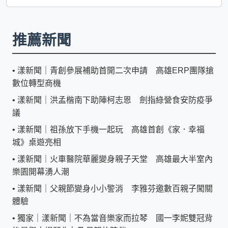
推薦新聞
•
漾新聞｜青創參展補助首開二次申請 高雄ERP團隊搶
數位轉型商機
•
漾新聞｜洪孟楷南下助陣柯志恩 劍指綠營食安防疫爭
議
•
漾新聞｜祖孫放下手機一起玩 高雄首創《家．幸福
城》桌遊亮相
•
漾新聞｜火車醫院華麗變身親子天堂 高雄最大半室內
樂園開幕湧人潮
•
漾新聞｜父親節變身小小警消 李雅芬邀數百親子闖關
體驗
•
獨家｜漾新聞｜不為當音樂家而拉琴 國一李妮雙冠背