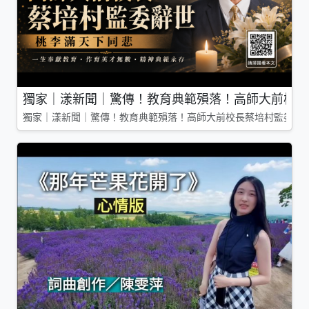
獨家｜漾新聞｜驚傳！教育典範殞落！高師大前校長
獨家｜漾新聞｜驚傳！教育典範殞落！高師大前校長蔡培村監委辭