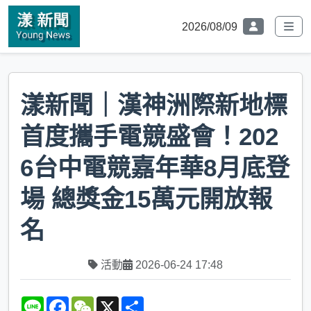
2026/08/09
漾新聞｜漢神洲際新地標
首度攜手電競盛會！202
6台中電競嘉年華8月底登
場 總獎金15萬元開放報
名
活動
2026-06-24 17:48
L
F
W
X
S