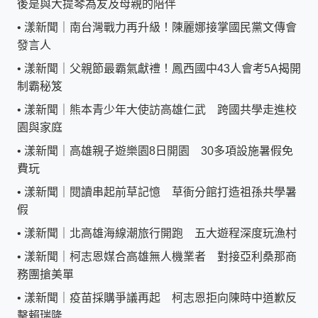
後是與大提琴為友及母親的陪伴
•
漾新聞｜南台灣戰力再升級！陳麗娜接掌國民黨文傳會
發言人
•
漾新聞｜父親節最霸氣獻禮！鳳西國中43人會考5A揭開
制霸秘笈
•
漾新聞｜熊本青少年大使訪高雄仁武 跨國共學走進校
園與家庭
•
漾新聞｜高雄親子遊樂園8日開園 30多項設施暑假免
費玩
•
漾新聞｜閱讀串起前草記憶 草衙分館打造祖孫共學暑
假
•
漾新聞｜北高雄海線潮旅行開跑 五大遊程深度玩漁村
•
漾新聞｜柯志恩媒合高雄無人機業者 對接亞利桑那商
務團搶美單
•
漾新聞｜疫苗採購爭議再起 柯志恩拒向陳時中道歉反
擊賴瑞隆