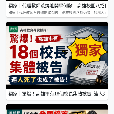
獨家｜代理教師荒燒進開學倒數 高雄校園八招仍嘆
獨家｜代理教師荒燒進開學倒數 高雄校園八招仍嘆「找無人」
獨家｜驚爆！高雄市有18個校長集體被告 連人死了