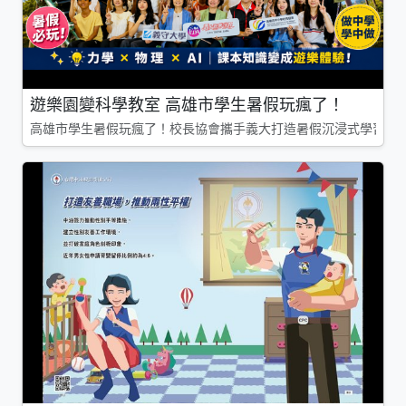
遊樂園變科學教室 高雄市學生暑假玩瘋了！
高雄市學生暑假玩瘋了！校長協會攜手義大打造暑假沉浸式學習基地