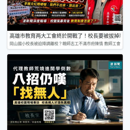
高雄市教育两大工會終於開戰了！校長要被拔掉親師
岡山國小校長被迫降調離校？親師志工不滿市府陳情 教師工會槓上