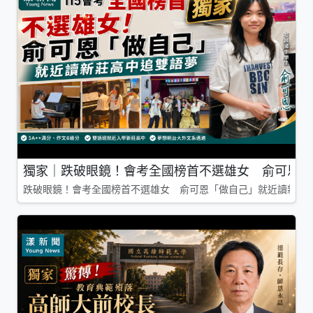
獨家｜跌破眼鏡！會考全國榜首不選雄女 俞可恩「
跌破眼鏡！會考全國榜首不選雄女 俞可恩「做自己」就近讀新莊