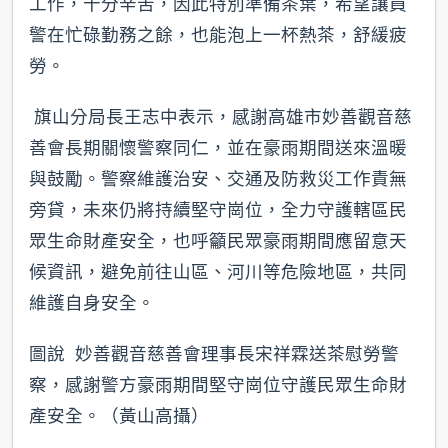
工作，十分辛苦，因此特別準備茶葉，希望讓員
警在忙碌勤務之餘，也能泡上一杯熱茶，舒緩疲
勞。
旗山分局長王志中表示，感謝高雄市妙善觀音慈
善會長期關懷警察同仁，並在豪雨期間送來溫暖
與鼓勵。警察維護治安、交通及防救災工作責無
旁貸，未來仍將持續堅守崗位，全力守護轄區民
眾生命財產安全，也呼籲民眾豪雨期間應留意天
候資訊，避免前往山區、河川等危險地區，共同
維護自身安全。
圖說 妙善觀音慈善會理事長宋祥霖送茶慰勞警
察，感謝警方豪雨期間堅守崗位守護民眾生命財
產安全。（黃山高攝）