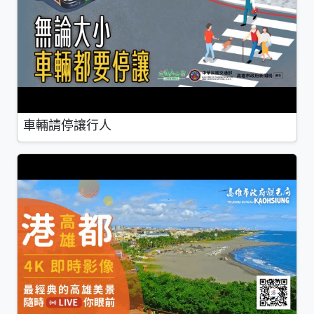
車輛請停讓行人