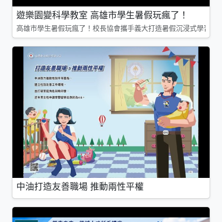
遊樂園變科學教室 高雄市學生暑假玩瘋了！
高雄市學生暑假玩瘋了！校長協會攜手義大打造暑假沉浸式學習基地
中油打造友善職場 推動兩性平權