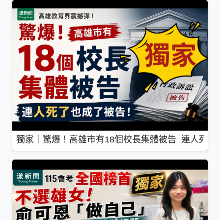
獨家｜驚爆！高雄市有18個校長集體被告 連人死了