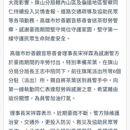
大雨影響，旗山分局轄內山區及偏遠地區警察同
仁持續投入災情查報、道路交通疏導及協助民眾
等各項勤務，高雄市妙善觀音慈善會送茶慰勞警
察，感謝豪雨期間堅守崗位守護家園，堅守第一
線守護民眾生命財產安全。
高雄市妙善觀音慈善會理事長宋祥霖為感謝警方
於豪雨期間的辛勞付出，特別準備茶葉，在旗山
分局分局長王志中陪同下，前往旗尾派出所等6個
分駐（派出）所，親自將茶葉送到員警手中，向
第一線執勤同仁表達慰勞與感謝之意，希望藉由
這份關懷，為員警加油打氣。
理事長宋祥霖表示，近期豪雨不斷，警方除維護
治安、交通外，更投入防災、救災及協助民眾等