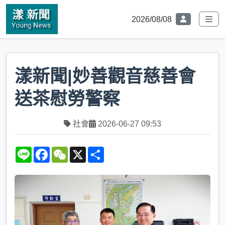
2026/08/08
漾新聞|妙善觀音慈善會
送茶慰勞警察
社會
2026-06-27 09:53
L
F
W
X
S
i
a
e
h
n
c
C
a
e
e
h
r
b
a
e
o
t
o
k