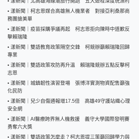
•
漾新聞｜北高雄海線潮旅行開跑 五大遊程深度玩漁村
•
漾新聞｜柯志恩媒合高雄無人機業者 對接亞利桑那商
務團搶美單
•
漾新聞｜疫苗採購爭議再起 柯志恩拒向陳時中道歉反
擊賴瑞隆
•
漾新聞｜雙語教育政策隔空交鋒 柯競辦籲賴瑞隆回歸
專業
•
漾新聞｜雙語政策攻防再升溫 賴瑞隆競辦五點反擊柯
志恩
•
漾新聞｜城鎮韌性演習登場 張博洋實測物資配售籲強
化民防
•
漾新聞｜兒少自傷通報增17.5倍 高雄49守護站織心理
安全網
•
漾新聞｜AI醫療跨界無人機救援 義守大學國際發明賽
勇奪六大獎
•
漾新聞｜雙語政策怎麼走？柯志恩提三策籲回歸學力與