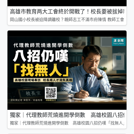
高雄市教育两大工會終於開戰了！校長要被拔掉親師
岡山國小校長被迫降調離校？親師志工不滿市府陳情 教師工會槓上
獨家｜代理教師荒燒進開學倒數 高雄校園八招仍嘆
獨家｜代理教師荒燒進開學倒數 高雄校園八招仍嘆「找無人」