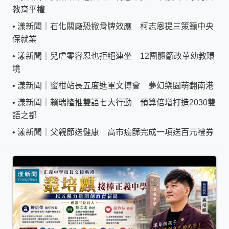
教育平權
•
漾新聞｜石化關廠恐掀骨牌效應 柯志恩提三策籲中央
保就業
•
漾新聞｜兒虐零容忍也拒絕連坐 12團體籲改革幼教環
境
•
漾新聞｜蜜柑站長五度進軍文博會 夢幻樂園萌翻南港
•
漾新聞｜賴瑞隆推雙語七大行動 預算倍增打造2030雙
語之都
•
漾新聞｜父親節送健康 高市癌篩完成一項送百元禮券