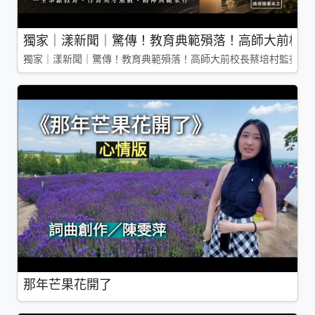
獨家｜漾新聞｜驚傳！教育典範殞落！高師大前校長
獨家｜漾新聞｜驚傳！教育典範殞落！高師大前校長蔡培村監委辭
那年芒果花開了