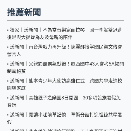
推薦新聞
•
獨家｜漾新聞｜不為當音樂家而拉琴 國一李妮雙冠背
後是與大提琴為友及母親的陪伴
•
漾新聞｜南台灣戰力再升級！陳麗娜接掌國民黨文傳會
發言人
•
漾新聞｜父親節最霸氣獻禮！鳳西國中43人會考5A揭開
制霸秘笈
•
漾新聞｜熊本青少年大使訪高雄仁武 跨國共學走進校
園與家庭
•
漾新聞｜高雄親子遊樂園8日開園 30多項設施暑假免
費玩
•
漾新聞｜閱讀串起前草記憶 草衙分館打造祖孫共學暑
假