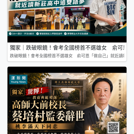
獨家｜跌破眼鏡！會考全國榜首不選雄女 俞可恩「
跌破眼鏡！會考全國榜首不選雄女 俞可恩「做自己」就近讀新莊