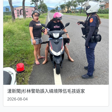
漾新聞|杉林警助誤入繞境隊伍毛孩返家
2026-08-04