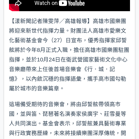
【漾新聞記者陳雯萍／高雄報導】高雄市國樂團
將迎來新世代指揮力量。財團法人高雄市愛樂文
化藝術基金會今（27）日宣布，優秀指揮家邱誓
舷將於今年8月正式入職，擔任高雄市國樂團駐團
指揮，並於10月24日在衛武營國家藝術文化中心
音樂廳帶來上任後首場音樂會《行．城．記
憶》，以內斂沉穩的指揮語彙，攜手高市國勾勒
屬於城市的音樂篇章。
這場備受期待的音樂會，將由邱誓舷帶領高市
國，並與笛、琵琶著名演奏家侯廣宇、莊雪曼等
人共同演出。基金會表示，邱誓舷兼具藝術專業
與行政實務歷練，未來將接續樂團深厚傳統，開