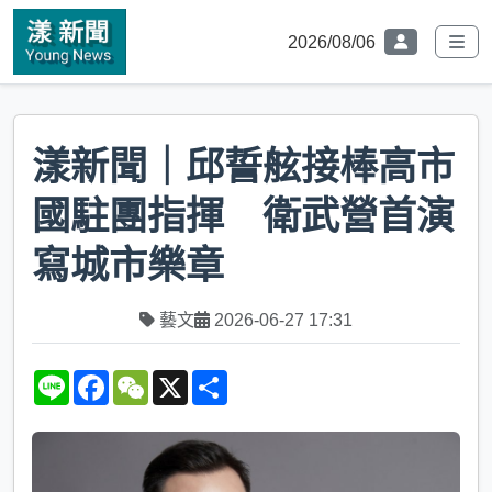
2026/08/06
漾新聞｜邱誓舷接棒高市
國駐團指揮 衛武營首演
寫城市樂章
藝文
2026-06-27 17:31
L
F
W
X
S
i
a
e
h
n
c
C
a
e
e
h
r
b
a
e
o
t
o