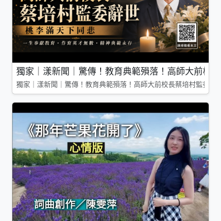
獨家｜漾新聞｜驚傳！教育典範殞落！高師大前校長
獨家｜漾新聞｜驚傳！教育典範殞落！高師大前校長蔡培村監委辭