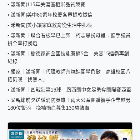
•
漾新聞|115年美濃區稻米品質競賽
•
漾新聞|美中80週年校慶各界捐款徵信
•
漾新聞|美小讓家庭教育從生活中扎根
•
漾新聞｜聯合看板早已上架 柯志恩扮母雞：攜手議員
拚全壘打勝選
•
漾新聞｜樹德家商全國技能賽摘5金 美容15連霸再創
紀錄
•
獨家｜漾新聞｜代理教師荒燒進開學倒數 高雄校園八
招仍嘆「找無人」
•
漾新聞｜四戰狂轟16球 鳳西國中女足勇奪國際賽亞軍
•
父親節前夕送暖消防英雄！兩大公益團體攜手企業慰勞
180位警消 挽袖捐血募集130袋熱血