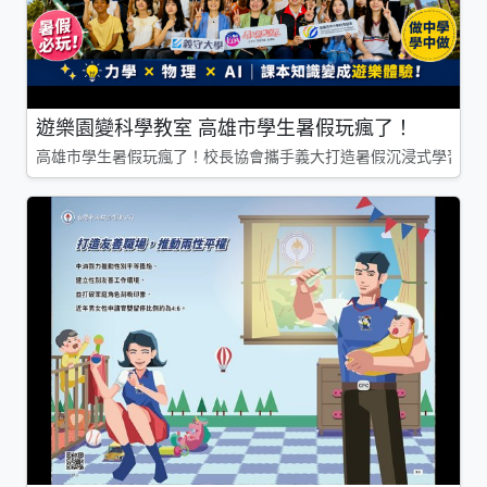
遊樂園變科學教室 高雄市學生暑假玩瘋了！
高雄市學生暑假玩瘋了！校長協會攜手義大打造暑假沉浸式學習基地