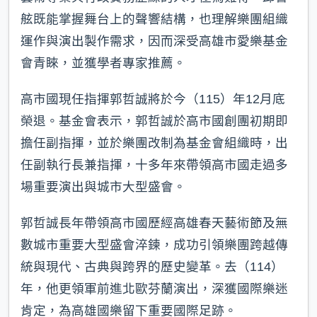
舷既能掌握舞台上的聲響結構，也理解樂團組織
運作與演出製作需求，因而深受高雄市愛樂基金
會青睞，並獲學者專家推薦。
高市國現任指揮郭哲誠將於今（115）年12月底
榮退。基金會表示，郭哲誠於高市國創團初期即
擔任副指揮，並於樂團改制為基金會組織時，出
任副執行長兼指揮，十多年來帶領高市國走過多
場重要演出與城市大型盛會。
郭哲誠長年帶領高市國歷經高雄春天藝術節及無
數城市重要大型盛會淬鍊，成功引領樂團跨越傳
統與現代、古典與跨界的歷史變革。去（114）
年，他更領軍前進北歐芬蘭演出，深獲國際樂迷
肯定，為高雄國樂留下重要國際足跡。