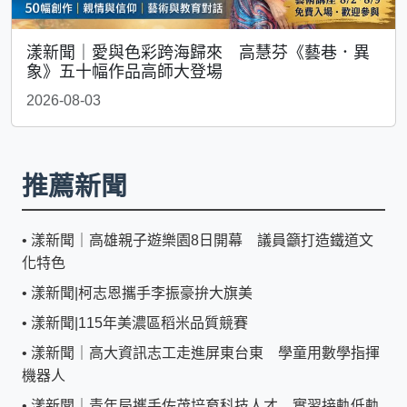
漾新聞｜愛與色彩跨海歸來 高慧芬《藝巷．異
象》五十幅作品高師大登場
2026-08-03
推薦新聞
•
漾新聞｜高雄親子遊樂園8日開幕 議員籲打造鐵道文
化特色
•
漾新聞|柯志恩攜手李振豪拚大旗美
•
漾新聞|115年美濃區稻米品質競賽
•
漾新聞｜高大資訊志工走進屏東台東 學童用數學指揮
機器人
•
漾新聞｜青年局攜手佐茂培育科技人才 實習接軌低軌