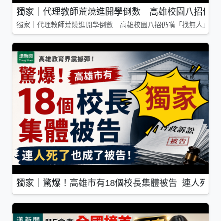
獨家｜代理教師荒燒進開學倒數 高雄校園八招仍嘆
獨家｜代理教師荒燒進開學倒數 高雄校園八招仍嘆「找無人」
獨家｜驚爆！高雄市有18個校長集體被告 連人死了