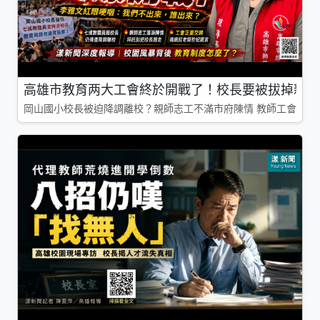
高雄市教育两大工會終於開戰了！校長要被拔掉親師
岡山國小校長被迫降調離校？親師志工不滿市府陳情 教師工會槓上