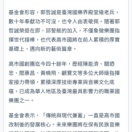
基金會形容，郭哲誠是臺灣國樂界殿堂級老兵，
數十年奉獻功不可沒，也令人由衷敬佩。隨著郭
哲誠榮退在即，邱誓舷的加入，不僅象徵樂團指
揮世代接棒，也代表高市國將在前人累積的厚實
基礎上，邁向新的藝術篇章。
高市國創團迄今四十餘年，歷經陳能濟、關迺
忠、閻惠昌、黃曉飛、顧寶文等多位大師級指揮
家接力帶領，累積深厚技術專業與音樂文化底
蘊，已成為華人地區及臺灣最具影響力的職業國
樂團之一。
基金會表示，「傳統與現代兼蓄」一直是高市國
改制後的發展核心。未來樂團將在保有民族音樂