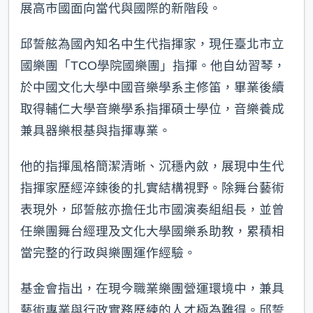
展高市國面向當代與國際的新階段。
邱誓舷為國內知名中生代指揮家，現任臺北市立
國樂團「TCO學院國樂團」指揮。他自幼習琴，
於中國文化大學中國音樂學系主修笛，畢業後續
取得輔仁大學音樂學系指揮碩士學位，音樂養成
兼具器樂根基與指揮專業。
他的指揮風格簡潔清晰、沉穩內斂，展現中生代
指揮家歷經淬鍊後的扎實結構視野。除舞台藝術
表現外，邱誓舷亦擔任北市國演奏組組長，並曾
任樂團舞台經理及文化大學國樂系助教，累積相
當完整的行政與樂團運作經驗。
基金會指出，在現今職業樂團營運環境中，兼具
藝術專業與行政實務歷練的人才極為難得。邱誓