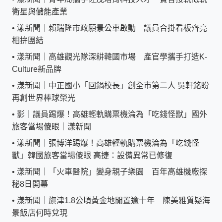
衛星與儲能產業
•
漾新聞｜賴瑞隆市政願景公車啟動 議員合掛看板齊亮
相拚團結
•
漾新聞｜高雄觀光隊深耕韓國市場 產官學攜手打造K-
Culture新品牌
•
漾新聞｜中正國小「回鍋校長」創全市第二人 吳軒銘盼
再創世界棒球榮光
•
影｜議員踢爆！高雄輕軌購票機淪為「吃錢怪獸」國外
旅客當場傻眼｜漾新聞
•
漾新聞｜張博洋踢爆！高雄輕軌購票機淪為「吃錢怪
獸」韓國旅客當場傻眼 高捷：設備異常已修復
•
漾新聞｜「火車醫院」變身親子樂園 百年高雄機廠探
秘8日開幕
•
漾新聞｜旗津1.8公頃黃金地閒置逾十年 陳美雅質疑海
景飯店何時兌現