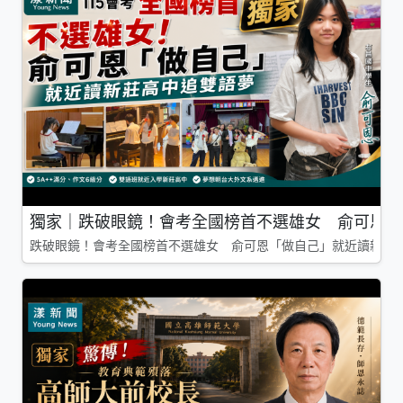
獨家｜跌破眼鏡！會考全國榜首不選雄女 俞可恩「
跌破眼鏡！會考全國榜首不選雄女 俞可恩「做自己」就近讀新莊