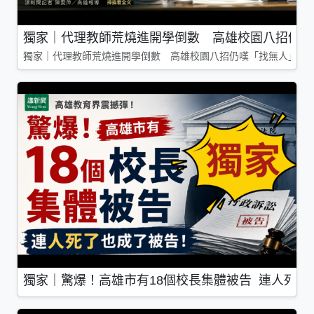
獨家｜代理教師荒燒進開學倒數 高雄校園八招仍嘆
獨家｜代理教師荒燒進開學倒數 高雄校園八招仍嘆「找無人」
獨家｜驚爆！高雄市有18個校長集體被告 連人死了