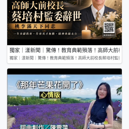
獨家｜漾新聞｜驚傳！教育典範殞落！高師大前校長
獨家｜漾新聞｜驚傳！教育典範殞落！高師大前校長蔡培村監委辭