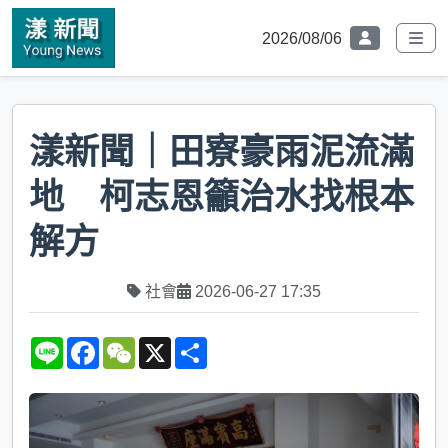
2026/08/06
漾新聞｜田寮豪雨泥流滿
地 柯志恩籲治水找根本
解方
社會
2026-06-27 17:35
L
F
W
X
S
i
a
e
h
n
c
C
a
e
e
h
r
b
a
e
o
t
o