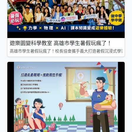
遊樂園變科學教室 高雄市學生暑假玩瘋了！
高雄市學生暑假玩瘋了！校長協會攜手義大打造暑假沉浸式學習基地