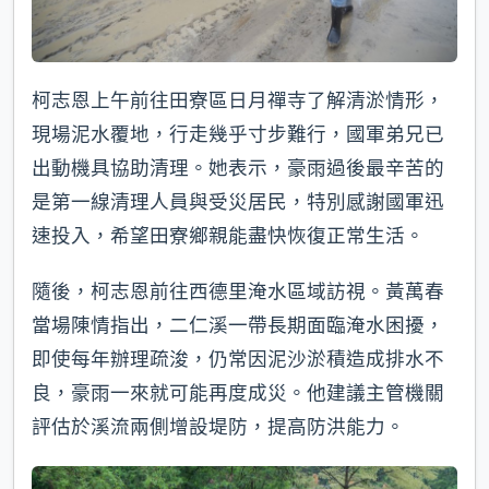
柯志恩上午前往田寮區日月禪寺了解清淤情形，
現場泥水覆地，行走幾乎寸步難行，國軍弟兄已
出動機具協助清理。她表示，豪雨過後最辛苦的
是第一線清理人員與受災居民，特別感謝國軍迅
速投入，希望田寮鄉親能盡快恢復正常生活。
隨後，柯志恩前往西德里淹水區域訪視。黃萬春
當場陳情指出，二仁溪一帶長期面臨淹水困擾，
即使每年辦理疏浚，仍常因泥沙淤積造成排水不
良，豪雨一來就可能再度成災。他建議主管機關
評估於溪流兩側增設堤防，提高防洪能力。