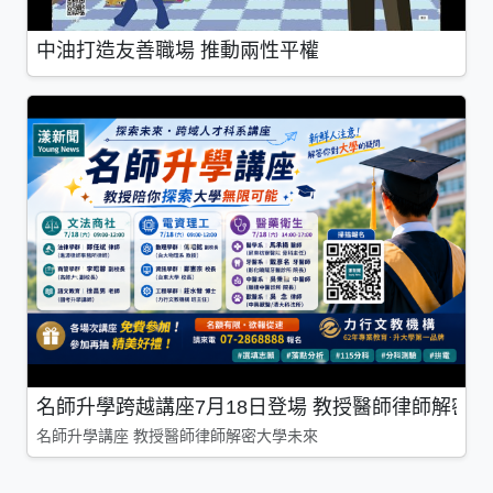
中油打造友善職場 推動兩性平權
名師升學跨越講座7月18日登場 教授醫師律師解密
名師升學講座 教授醫師律師解密大學未來