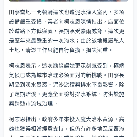
田寮當地一間餐廳這次也遭泥水灌入室內，多項
設備嚴重受損。業者向柯志恩陳情指出，店面位
於道路下方低窪處，長期承受豪雨威脅，這次更
是歷年來最嚴重的一次淹水；由於該地段屬私人
土地，清淤工作只能自行負擔，損失沉重。
柯志恩表示，這次勘災讓她更深刻感受到，極端
氣候已成為城市治理必須面對的新挑戰。田寮長
期受到溪水暴漲、泥沙淤積與排水不良影響，除
了定期疏浚，更應全面檢討排水系統、防洪設施
與跨縣市流域治理。
柯志恩指出，政府多年來投入龐大治水資源，高
雄也獲得相當經費支持，但仍有許多地區反覆淹