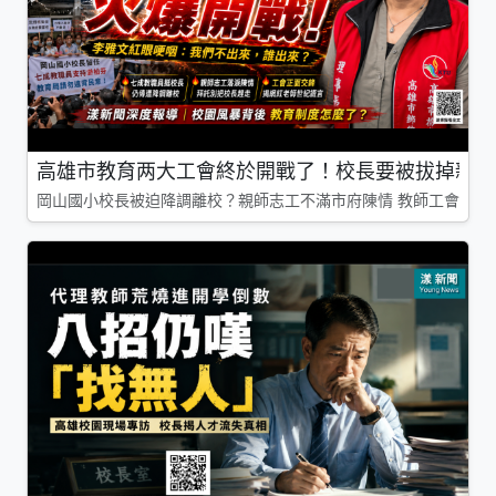
高雄市教育两大工會終於開戰了！校長要被拔掉親師
岡山國小校長被迫降調離校？親師志工不滿市府陳情 教師工會槓上