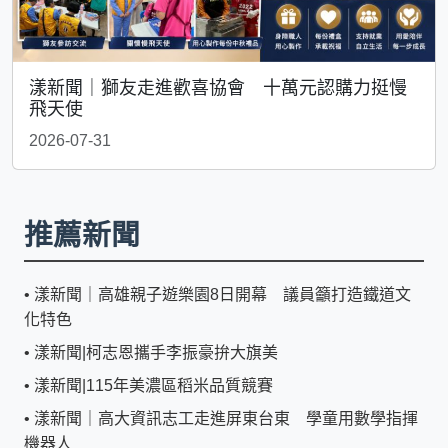
漾新聞｜獅友走進歡喜協會 十萬元認購力挺慢
飛天使
2026-07-31
推薦新聞
•
漾新聞｜高雄親子遊樂園8日開幕 議員籲打造鐵道文
化特色
•
漾新聞|柯志恩攜手李振豪拚大旗美
•
漾新聞|115年美濃區稻米品質競賽
•
漾新聞｜高大資訊志工走進屏東台東 學童用數學指揮
機器人