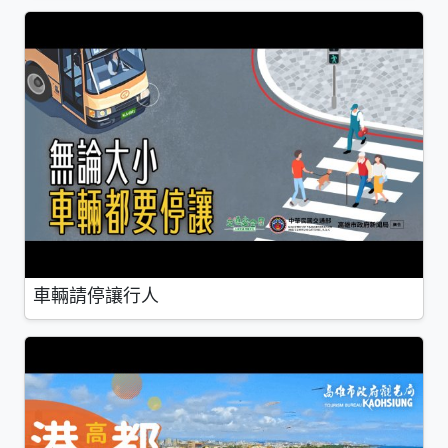
車輛請停讓行人