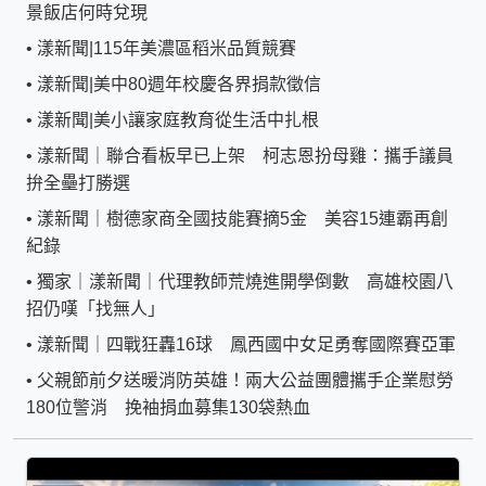
景飯店何時兌現
•
漾新聞|115年美濃區稻米品質競賽
•
漾新聞|美中80週年校慶各界捐款徵信
•
漾新聞|美小讓家庭教育從生活中扎根
•
漾新聞｜聯合看板早已上架 柯志恩扮母雞：攜手議員
拚全壘打勝選
•
漾新聞｜樹德家商全國技能賽摘5金 美容15連霸再創
紀錄
•
獨家｜漾新聞｜代理教師荒燒進開學倒數 高雄校園八
招仍嘆「找無人」
•
漾新聞｜四戰狂轟16球 鳳西國中女足勇奪國際賽亞軍
•
父親節前夕送暖消防英雄！兩大公益團體攜手企業慰勞
180位警消 挽袖捐血募集130袋熱血