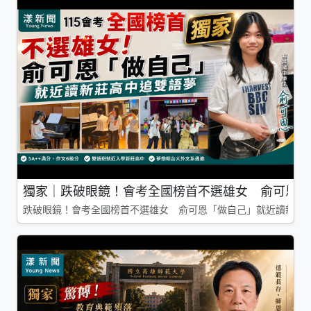
獨家｜跌破眼鏡！會考全國榜首不選雄女 俞可恩「
跌破眼鏡！會考全國榜首不選雄女 俞可恩「做自己」就近讀新莊