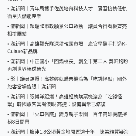
•
漾新聞｜青年局攜手佐茂培育科技人才 實習接軌低軌
衛星與儲能產業
•
漾新聞｜賴瑞隆市政願景公車啟動 議員合掛看板齊亮
相拚團結
•
漾新聞｜高雄觀光隊深耕韓國市場 產官學攜手打造K-
Culture新品牌
•
漾新聞｜中正國小「回鍋校長」創全市第二人 吳軒銘盼
再創世界棒球榮光
•
影｜議員踢爆！高雄輕軌購票機淪為「吃錢怪獸」國外
旅客當場傻眼｜漾新聞
•
漾新聞｜張博洋踢爆！高雄輕軌購票機淪為「吃錢怪
獸」韓國旅客當場傻眼 高捷：設備異常已修復
•
漾新聞｜「火車醫院」變身親子樂園 百年高雄機廠探
秘8日開幕
•
漾新聞｜旗津1.8公頃黃金地閒置逾十年 陳美雅質疑海