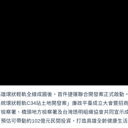
雄環狀輕軌全線成圓後，首件捷運聯合開發案正式啟動。
統環狀輕軌C34站土地開發案」廉政平臺成立大會暨招
方檢察署、橋頭地方檢察署及台灣透明組織協會共同宣示
預估可帶動約102億元民間投資，打造高雄全齡健康生