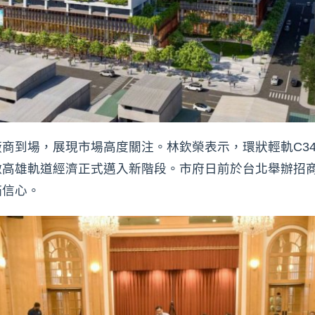
商到場，展現市場高度關注。林欽榮表示，環狀輕軌C3
高雄軌道經濟正式邁入新階段。市府日前於台北舉辦招商
滿信心。