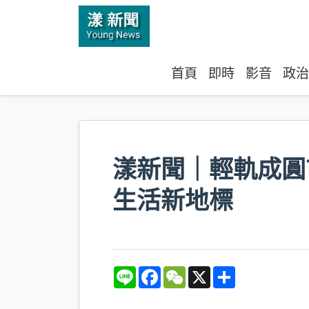
首頁
即時
影音
政治
漾新聞｜輕軌成圓
生活新地標
L
F
W
X
S
i
a
e
h
n
c
C
a
e
e
h
r