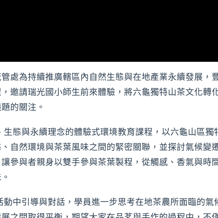
茂管處為持續推廣轄區內自然生態與在地產業永續發展，
程，邀請瑞光國小師生前來體驗，將六龜獨特山茶文化轉
議題的關注。
、生態與永續理念的體驗式環境教育課程，以六龜山區獨
態、自然環境與茶葉風味之間的緊密關聯，並探討氣候變
，讓參與者親身以雙手參與茶葉製程，從觸感、香氣與時
味。
活動中引導與對話，學員進一步思考在地茶農所面臨的氣
發展之間取得平衡，期望大家在品茗與手作的過程中，不