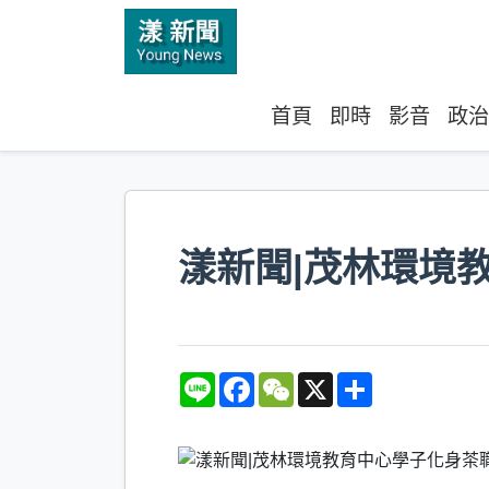
首頁
即時
影音
政治
漾新聞|茂林環境
L
F
W
X
S
i
a
e
h
n
c
C
a
e
e
h
r
b
a
e
o
t
o