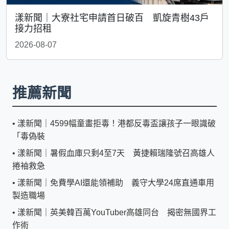
漾新聞｜大寮社宅申請首日破百 凱旋青樹43戶
接力招租
2026-08-07
推薦新聞
•
漾新聞｜4599幅童畫拒毒！港都反毒盃讓孩子一眼識破
「毒偽裝
•
漾新聞｜暑假血庫只剩4至7天 黃捷賴瑞隆號召高雄人
捲袖救急
•
漾新聞｜免費學AI還能領補助 義守大學24席直通車用
製造職場
•
漾新聞｜英美韓百萬YouTuber高雄同台 揭密無國界工
作術