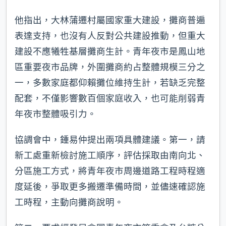
他指出，大林蒲遷村屬國家重大建設，攤商普遍
表達支持，也沒有人反對公共建設推動，但重大
建設不應犧牲基層攤商生計。青年夜市是鳳山地
區重要夜市品牌，外圍攤商約占整體規模三分之
一，多數家庭都仰賴攤位維持生計，若缺乏完整
配套，不僅影響數百個家庭收入，也可能削弱青
年夜市整體吸引力。
協調會中，鍾易仲提出兩項具體建議。第一，請
新工處重新檢討施工順序，評估採取由南向北、
分區施工方式，將青年夜市周邊道路工程時程適
度延後，爭取更多搬遷準備時間，並儘速確認施
工時程，主動向攤商說明。