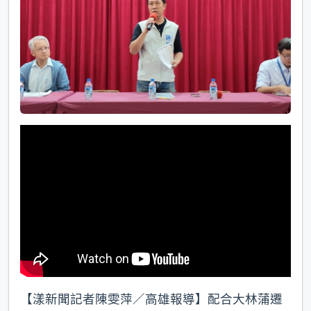
k
【漾新聞記者陳雯萍／高雄報導】配合大林蒲遷