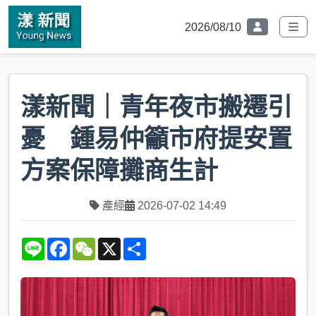
2026/08/10
漾新聞｜青年夜市搬遷引
憂 鍾易仲籲市府提安置
方案保障攤商生計
產經
2026-07-02 14:49
L
F
W
X
S
i
a
e
h
n
c
C
a
e
e
h
r
b
a
e
o
t
o