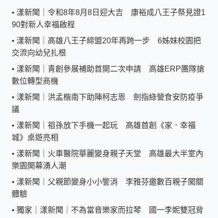
•
漾新聞｜令和8年8月8日迎大吉 康裕成八王子祭見證1
90對新人幸福啟程
•
漾新聞｜高雄八王子締盟20年再跨一步 6姊妹校園把
交流向幼兒扎根
•
漾新聞｜青創參展補助首開二次申請 高雄ERP團隊搶
數位轉型商機
•
漾新聞｜洪孟楷南下助陣柯志恩 劍指綠營食安防疫爭
議
•
漾新聞｜祖孫放下手機一起玩 高雄首創《家．幸福
城》桌遊亮相
•
漾新聞｜火車醫院華麗變身親子天堂 高雄最大半室內
樂園開幕湧人潮
•
漾新聞｜父親節變身小小警消 李雅芬邀數百親子闖關
體驗
•
獨家｜漾新聞｜不為當音樂家而拉琴 國一李妮雙冠背