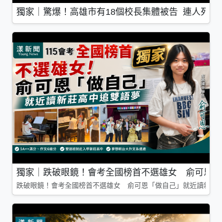
獨家｜驚爆！高雄市有18個校長集體被告 連人死了
獨家｜跌破眼鏡！會考全國榜首不選雄女 俞可恩「
跌破眼鏡！會考全國榜首不選雄女 俞可恩「做自己」就近讀新莊