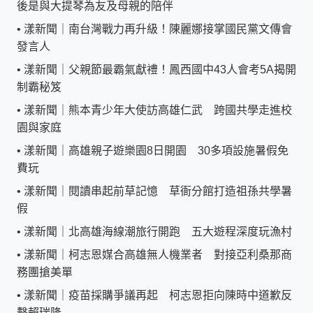
後是與大提琴為友及母親的陪伴
•
漾新聞｜南台灣戰力再升級！陳麗娜接掌國民黨文傳會
發言人
•
漾新聞｜父親節最霸氣獻禮！鳳西國中43人會考5A揭開
制霸秘笈
•
漾新聞｜熊本青少年大使訪高雄仁武 跨國共學走進校
園與家庭
•
漾新聞｜高雄親子遊樂園8日開園 30多項設施暑假免
費玩
•
漾新聞｜閱讀串起前草記憶 草衙分館打造祖孫共學暑
假
•
漾新聞｜北高雄海線潮旅行開跑 五大遊程深度玩漁村
•
漾新聞｜柯志恩媒合高雄無人機業者 對接亞利桑那商
務團搶美單
•
漾新聞｜疫苗採購爭議再起 柯志恩拒向陳時中道歉反
擊賴瑞隆