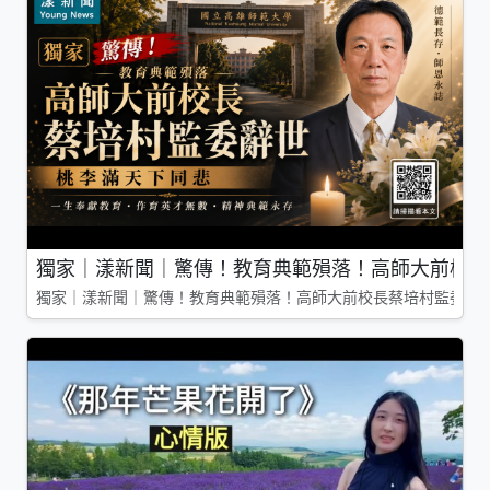
獨家｜漾新聞｜驚傳！教育典範殞落！高師大前校長
獨家｜漾新聞｜驚傳！教育典範殞落！高師大前校長蔡培村監委辭