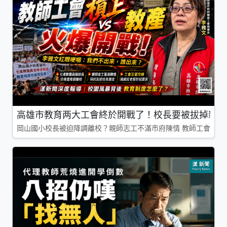
高雄市教育两大工會終於開戰了！校長要被拔掉親師
岡山國小校長被迫降調離校？親師志工不滿市府陳情 教師工會槓上