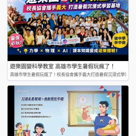
遊樂園變科學教室 高雄市學生暑假玩瘋了！
高雄市學生暑假玩瘋了！校長協會攜手義大打造暑假沉浸式學習基地