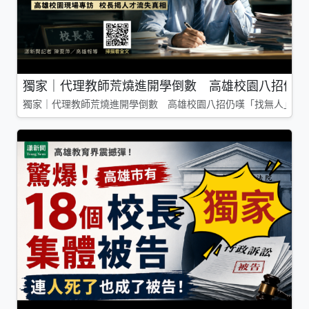
獨家｜代理教師荒燒進開學倒數 高雄校園八招仍嘆
獨家｜代理教師荒燒進開學倒數 高雄校園八招仍嘆「找無人」