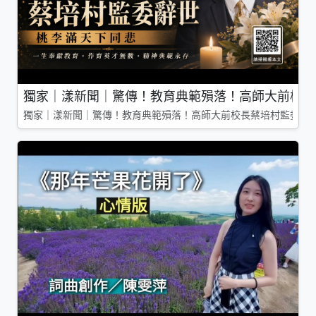
獨家｜漾新聞｜驚傳！教育典範殞落！高師大前校長
獨家｜漾新聞｜驚傳！教育典範殞落！高師大前校長蔡培村監委辭