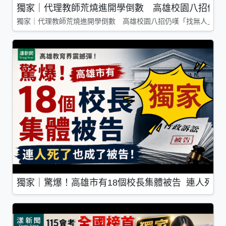
獨家｜代理教師荒燒進開學倒數 高雄校園八招仍嘆
獨家｜代理教師荒燒進開學倒數 高雄校園八招仍嘆「找無人」
獨家｜驚爆！高雄市有18個校長集體被告 連人死了