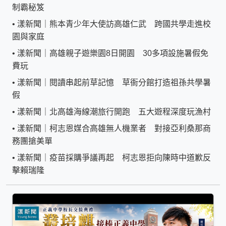
制霸秘笈
•
漾新聞｜熊本青少年大使訪高雄仁武 跨國共學走進校
園與家庭
•
漾新聞｜高雄親子遊樂園8日開園 30多項設施暑假免
費玩
•
漾新聞｜閱讀串起前草記憶 草衙分館打造祖孫共學暑
假
•
漾新聞｜北高雄海線潮旅行開跑 五大遊程深度玩漁村
•
漾新聞｜柯志恩媒合高雄無人機業者 對接亞利桑那商
務團搶美單
•
漾新聞｜疫苗採購爭議再起 柯志恩拒向陳時中道歉反
擊賴瑞隆