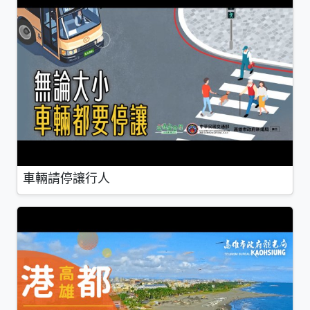
車輛請停讓行人