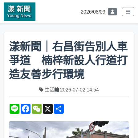
2026/08/09
漾新聞｜右昌街告別人車
爭道 楠梓新設人行道打
造友善步行環境
生活
2026-07-02 14:54
L
F
W
X
S
i
a
e
h
n
c
C
a
e
e
h
r
b
a
e
o
t
o