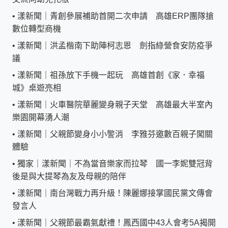
•
漾新聞｜青創參展補助首開二次申請 高雄ERP團隊搶
數位轉型商機
•
漾新聞｜洪孟楷南下助陣柯志恩 劍指綠營食安防疫爭
議
•
漾新聞｜祖孫放下手機一起玩 高雄首創《家．幸福
城》桌遊亮相
•
漾新聞｜火車醫院華麗變身親子天堂 高雄最大半室內
樂園開幕湧人潮
•
漾新聞｜父親節變身小小警消 李雅芬邀數百親子闖關
體驗
•
獨家｜漾新聞｜不為當音樂家而拉琴 國一李妮雙冠背
後是與大提琴為友及母親的陪伴
•
漾新聞｜南台灣戰力再升級！陳麗娜接掌國民黨文傳會
發言人
•
漾新聞｜父親節最霸氣獻禮！鳳西國中43人會考5A揭開