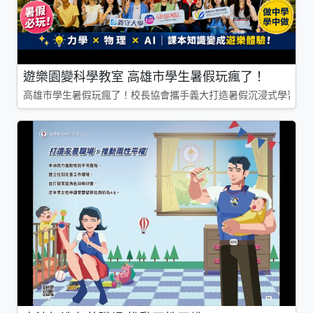
遊樂園變科學教室 高雄市學生暑假玩瘋了！
高雄市學生暑假玩瘋了！校長協會攜手義大打造暑假沉浸式學習基地