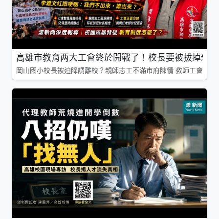
高雄市教育两大工會終於開戰了！校長要被拔掉親師
岡山國小校長被迫降調離校？親師志工不滿市府陳情 教師工會槓上