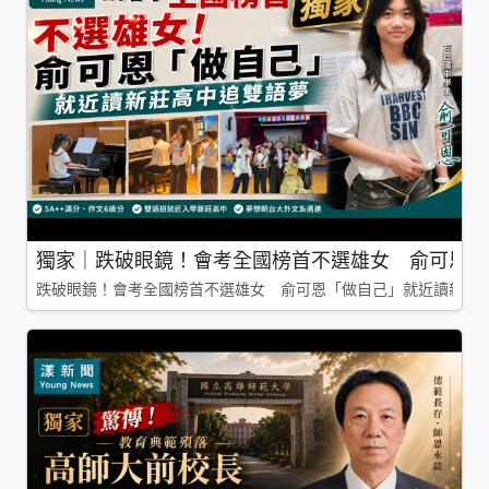
獨家｜跌破眼鏡！會考全國榜首不選雄女 俞可恩「
跌破眼鏡！會考全國榜首不選雄女 俞可恩「做自己」就近讀新莊