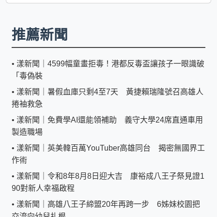
推薦新聞
•
漾新聞｜4599幅童畫拒毒！港都反毒盃讓孩子一眼識破
「毒偽裝
•
漾新聞｜暑假血庫只剩4至7天 黃捷賴瑞隆號召高雄人
捲袖救急
•
漾新聞｜免費學AI還能領補助 義守大學24席直通車用
製造職場
•
漾新聞｜英美韓百萬YouTuber高雄同台 揭密無國界工
作術
•
漾新聞｜令和8年8月8日迎大吉 康裕成八王子祭見證1
90對新人幸福啟程
•
漾新聞｜高雄八王子締盟20年再跨一步 6姊妹校園把
交流向幼兒扎根