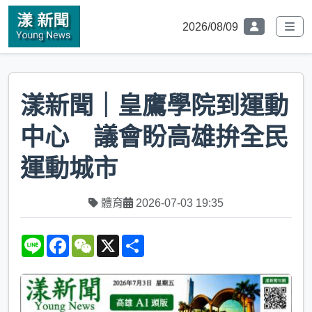
2026/08/09
漾新聞｜皇鷹學院到運動
中心 議會盼高雄拚全民
運動城市
體育
2026-07-03 19:35
L
F
W
X
S
i
a
e
h
n
c
C
a
e
e
h
r
b
a
e
o
t
o