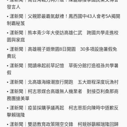
發言人
•
漾新聞｜父親節最霸氣獻禮！鳳西國中43人會考5A揭開
制霸秘笈
•
漾新聞｜熊本青少年大使訪高雄仁武 跨國共學走進校
園與家庭
•
漾新聞｜高雄親子遊樂園8日開園 30多項設施暑假免
費玩
•
漾新聞｜閱讀串起前草記憶 草衙分館打造祖孫共學暑
假
•
漾新聞｜北高雄海線潮旅行開跑 五大遊程深度玩漁村
•
漾新聞｜柯志恩媒合高雄無人機業者 對接亞利桑那商
務團搶美單
•
漾新聞｜疫苗採購爭議再起 柯志恩拒向陳時中道歉反
擊賴瑞隆
•
漾新聞｜雙語教育政策隔空交鋒 柯競辦籲賴瑞隆回歸