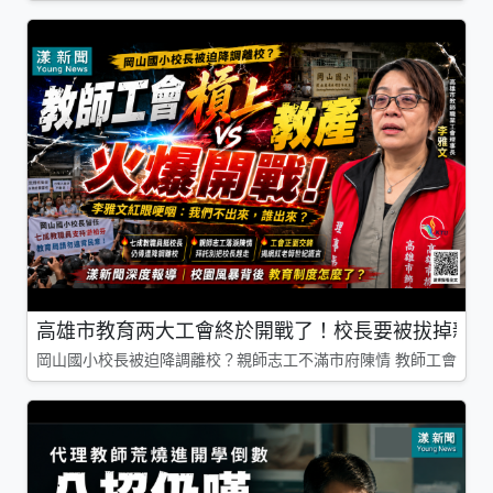
高雄市教育两大工會終於開戰了！校長要被拔掉親師
岡山國小校長被迫降調離校？親師志工不滿市府陳情 教師工會槓上