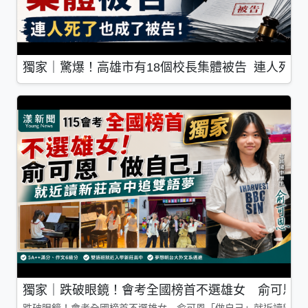
獨家｜驚爆！高雄市有18個校長集體被告 連人死了
獨家｜跌破眼鏡！會考全國榜首不選雄女 俞可恩「