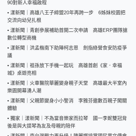
90對新人幸福啟程
•
漾新聞｜高雄八王子締盟20年再跨一步 6姊妹校園把
交流向幼兒扎根
•
漾新聞｜青創參展補助首開二次申請 高雄ERP團隊搶
數位轉型商機
•
漾新聞｜洪孟楷南下助陣柯志恩 劍指綠營食安防疫爭
議
•
漾新聞｜祖孫放下手機一起玩 高雄首創《家．幸福
城》桌遊亮相
•
漾新聞｜火車醫院華麗變身親子天堂 高雄最大半室內
樂園開幕湧人潮
•
漾新聞｜父親節變身小小警消 李雅芬邀數百親子闖關
體驗
•
獨家｜漾新聞｜不為當音樂家而拉琴 國一李妮雙冠背
後是與大提琴為友及母親的陪伴
•
漾新聞｜南台灣戰力再升級！陳麗娜接掌國民黨文傳會