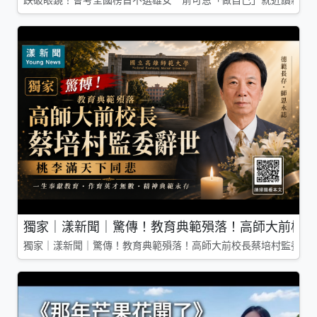
跌破眼鏡！會考全國榜首不選雄女 俞可恩「做自己」就近讀新莊
獨家｜漾新聞｜驚傳！教育典範殞落！高師大前校長
獨家｜漾新聞｜驚傳！教育典範殞落！高師大前校長蔡培村監委辭