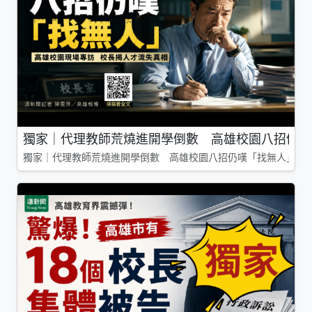
獨家｜代理教師荒燒進開學倒數 高雄校園八招仍嘆
獨家｜代理教師荒燒進開學倒數 高雄校園八招仍嘆「找無人」