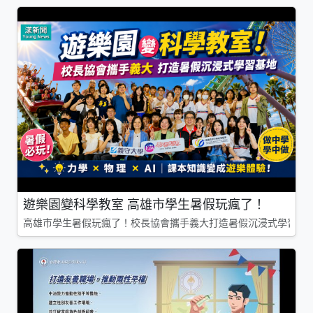
遊樂園變科學教室 高雄市學生暑假玩瘋了！
高雄市學生暑假玩瘋了！校長協會攜手義大打造暑假沉浸式學習基地