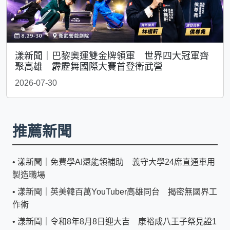
漾新聞｜巴黎奧運雙金牌領軍 世界四大冠軍齊
聚高雄 霹靂舞國際大賽首登衛武營
2026-07-30
推薦新聞
•
漾新聞｜免費學AI還能領補助 義守大學24席直通車用
製造職場
•
漾新聞｜英美韓百萬YouTuber高雄同台 揭密無國界工
作術
•
漾新聞｜令和8年8月8日迎大吉 康裕成八王子祭見證1