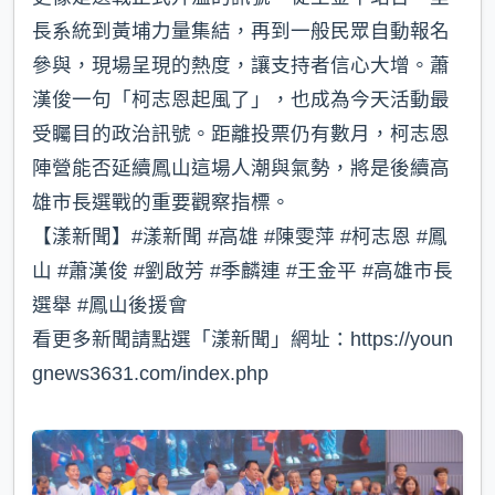
長系統到黃埔力量集結，再到一般民眾自動報名
參與，現場呈現的熱度，讓支持者信心大增。蕭
漢俊一句「柯志恩起風了」，也成為今天活動最
受矚目的政治訊號。距離投票仍有數月，柯志恩
陣營能否延續鳳山這場人潮與氣勢，將是後續高
雄市長選戰的重要觀察指標。
【漾新聞】#漾新聞 #高雄 #陳雯萍 #柯志恩 #鳳
山 #蕭漢俊 #劉啟芳 #季麟連 #王金平 #高雄市長
選舉 #鳳山後援會
看更多新聞請點選「漾新聞」網址：https://youn
gnews3631.com/index.php