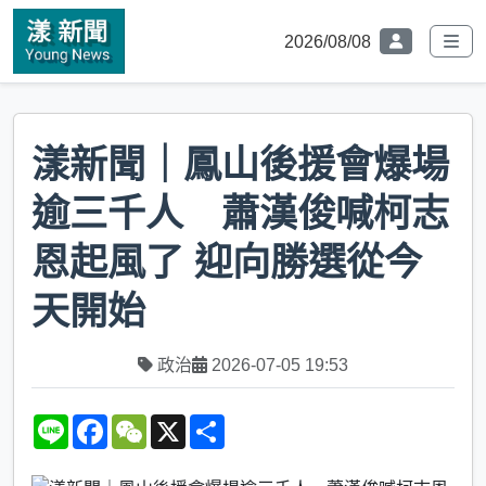
2026/08/08
漾新聞｜鳳山後援會爆場
逾三千人 蕭漢俊喊柯志
恩起風了 迎向勝選從今
天開始
政治
2026-07-05 19:53
L
F
W
X
S
i
a
e
h
n
c
C
a
e
e
h
r