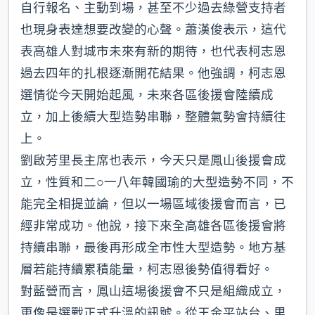
自行報名、主動到場，甚至不少過去綠營支持者
也現身表達想要改變的心聲。蕭漢俊表示，這代
表高雄人對城市未來有新的期待，也代表柯志恩
過去四年的扎根逐漸開花結果。他強調，柯志恩
選情從今天開始起風，未來各區後援會陸續成
立，加上後續大型造勢串聯，整體氣勢會持續往
上。
劉啟芳里長主席也表示，今天只是鳳山後援會成
立，性質和二○一八年韓國瑜的大型造勢不同，不
能完全相提並論，但以一場區域後援會而言，已
經非常成功。他說，接下來全高雄各區後援會將
持續串聯，最後再形成全市性大型造勢。地方基
層若能持續累積能量，柯志恩後勢值得看好。
對藍營而言，鳳山這場後援會不只是組織成立，
更像是選戰正式升溫的訊號。從王金平站台、里