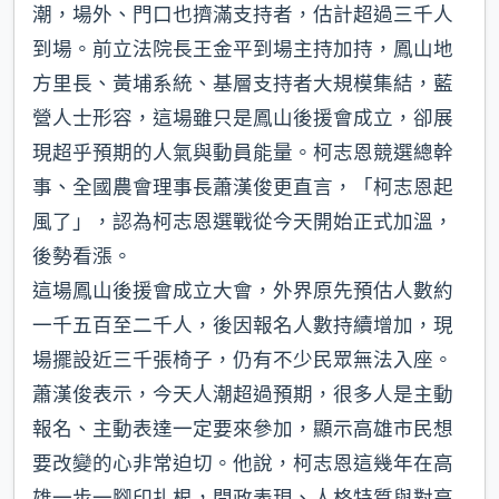
潮，場外、門口也擠滿支持者，估計超過三千人
到場。前立法院長王金平到場主持加持，鳳山地
方里長、黃埔系統、基層支持者大規模集結，藍
營人士形容，這場雖只是鳳山後援會成立，卻展
現超乎預期的人氣與動員能量。柯志恩競選總幹
事、全國農會理事長蕭漢俊更直言，「柯志恩起
風了」，認為柯志恩選戰從今天開始正式加溫，
後勢看漲。
這場鳳山後援會成立大會，外界原先預估人數約
一千五百至二千人，後因報名人數持續增加，現
場擺設近三千張椅子，仍有不少民眾無法入座。
蕭漢俊表示，今天人潮超過預期，很多人是主動
報名、主動表達一定要來參加，顯示高雄市民想
要改變的心非常迫切。他說，柯志恩這幾年在高
雄一步一腳印扎根，問政表現、人格特質與對高