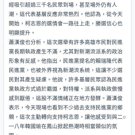
經吸引超過三千名民眾到場，甚至場外仍有人
潮，這代表基層反應非常熱烈。他認為，從今天
開始，柯志恩的選情會一路往上走，勝選信心也
明顯提升。
蕭漢俊也分析，這次選舉有許多高雄市民對民進
黨長期執政產生不滿，尤其對新潮流派系的政治
形象有反感。他指出，民進黨提名的賴瑞隆代表
民進黨，也被外界視為新潮流系統，這讓不少選
民對其產生疑慮。他說，許多基層民眾認為民進
黨執政方式過於霸道，對特權、派系與執政傲慢
感到厭倦，這股不滿情緒正在地方發酵。蕭漢俊
表示，今天現場也看到不少過去支持民進黨的鄉
親，這次主動轉向支持柯志恩，讓他感受到與二○
一八年韓國瑜在鳳山掀起熱潮時相當類似的氛