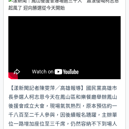
b
a
e
o
t
o
k
【漾新聞記者陳雯萍／高雄報導】國民黨高雄市
長參選人柯志恩今天在鳳山區和樂餐廳舉辦鳳山
後援會成立大會，現場氣氛熱烈，原本預估約一
千八百至二千人參與，因後續報名踴躍，主辦單
位一路增加座位至三千席，仍然容納不下到場人