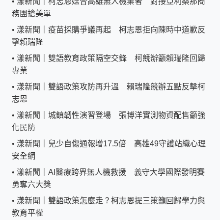
•
漾新聞｜柯志恩媒合高雄無人機業者 對接亞利桑那商
務團搶美單
•
漾新聞｜疫苗採購爭議再起 柯志恩拒向陳時中道歉反
擊賴瑞隆
•
漾新聞｜雙語教育政策隔空交鋒 柯競辦籲賴瑞隆回歸
專業
•
漾新聞｜雙語政策攻防再升溫 賴瑞隆競辦五點反擊柯
志恩
•
漾新聞｜城鎮韌性演習登場 張博洋實測物資配售籲強
化民防
•
漾新聞｜兒少自傷通報增17.5倍 高雄49守護站織心理
安全網
•
漾新聞｜AI醫療跨界無人機救援 義守大學國際發明賽
勇奪六大獎
•
漾新聞｜雙語政策怎麼走？柯志恩提三策籲回歸學力與
教育平權