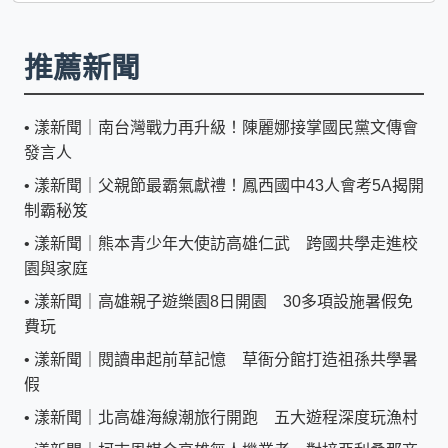
推薦新聞
•
漾新聞｜南台灣戰力再升級！陳麗娜接掌國民黨文傳會
發言人
•
漾新聞｜父親節最霸氣獻禮！鳳西國中43人會考5A揭開
制霸秘笈
•
漾新聞｜熊本青少年大使訪高雄仁武 跨國共學走進校
園與家庭
•
漾新聞｜高雄親子遊樂園8日開園 30多項設施暑假免
費玩
•
漾新聞｜閱讀串起前草記憶 草衙分館打造祖孫共學暑
假
•
漾新聞｜北高雄海線潮旅行開跑 五大遊程深度玩漁村