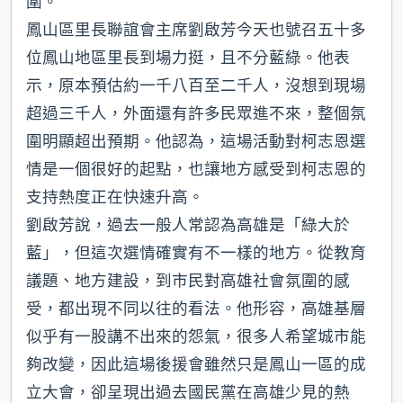
圍。
鳳山區里長聯誼會主席劉啟芳今天也號召五十多
位鳳山地區里長到場力挺，且不分藍綠。他表
示，原本預估約一千八百至二千人，沒想到現場
超過三千人，外面還有許多民眾進不來，整個氛
圍明顯超出預期。他認為，這場活動對柯志恩選
情是一個很好的起點，也讓地方感受到柯志恩的
支持熱度正在快速升高。
劉啟芳說，過去一般人常認為高雄是「綠大於
藍」，但這次選情確實有不一樣的地方。從教育
議題、地方建設，到市民對高雄社會氛圍的感
受，都出現不同以往的看法。他形容，高雄基層
似乎有一股講不出來的怨氣，很多人希望城市能
夠改變，因此這場後援會雖然只是鳳山一區的成
立大會，卻呈現出過去國民黨在高雄少見的熱