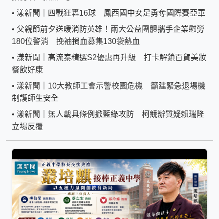
•
漾新聞｜四戰狂轟16球 鳳西國中女足勇奪國際賽亞軍
•
父親節前夕送暖消防英雄！兩大公益團體攜手企業慰勞
180位警消 挽袖捐血募集130袋熱血
•
漾新聞｜高流泰精選S2優惠再升級 打卡解鎖百貨美妝
餐飲好康
•
漾新聞｜10大教師工會示警校園危機 籲建緊急退場機
制護師生安全
•
漾新聞｜無人載具條例掀藍綠攻防 柯競辦質疑賴瑞隆
立場反覆