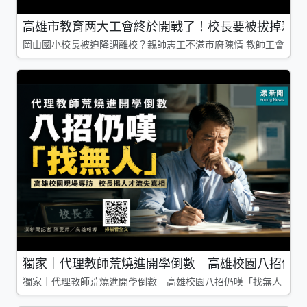
高雄市教育两大工會終於開戰了！校長要被拔掉親師
岡山國小校長被迫降調離校？親師志工不滿市府陳情 教師工會槓上
獨家｜代理教師荒燒進開學倒數 高雄校園八招仍嘆
獨家｜代理教師荒燒進開學倒數 高雄校園八招仍嘆「找無人」