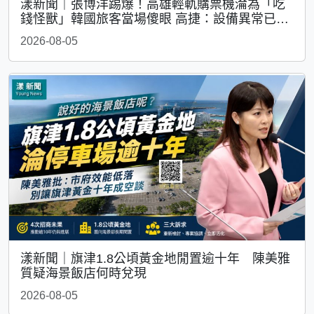
漾新聞｜張博洋踢爆！高雄輕軌購票機淪為「吃
錢怪獸」韓國旅客當場傻眼 高捷：設備異常已修
復
2026-08-05
漾新聞｜旗津1.8公頃黃金地閒置逾十年 陳美雅
質疑海景飯店何時兌現
2026-08-05