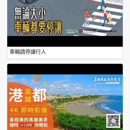
車輛請停讓行人