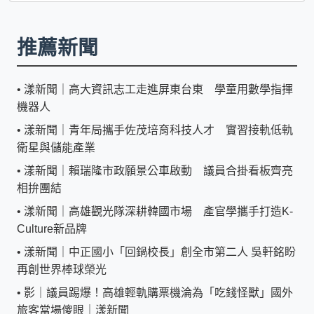
推薦新聞
•
漾新聞｜高大資訊志工走進屏東台東 學童用數學指揮
機器人
•
漾新聞｜青年局攜手佐茂培育科技人才 實習接軌低軌
衛星與儲能產業
•
漾新聞｜賴瑞隆市政願景公車啟動 議員合掛看板齊亮
相拚團結
•
漾新聞｜高雄觀光隊深耕韓國市場 產官學攜手打造K-
Culture新品牌
•
漾新聞｜中正國小「回鍋校長」創全市第二人 吳軒銘盼
再創世界棒球榮光
•
影｜議員踢爆！高雄輕軌購票機淪為「吃錢怪獸」國外
旅客當場傻眼｜漾新聞