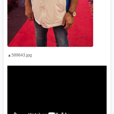
▲589643.jpg