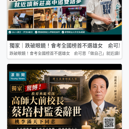
獨家｜跌破眼鏡！會考全國榜首不選雄女 俞可恩「
跌破眼鏡！會考全國榜首不選雄女 俞可恩「做自己」就近讀新莊