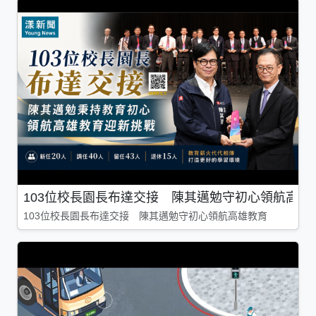
103位校長園長布達交接 陳其邁勉守初心領航高雄
103位校長園長布達交接 陳其邁勉守初心領航高雄教育