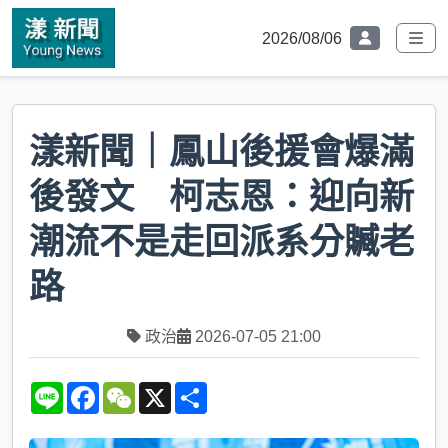
2026/08/06
漾新聞｜鳳山後援會爆滿
後發文 柯志恩：迎向新
潮流不是走回派系分贓老
路
政治
2026-07-05 21:00
L
F
W
X
S
i
a
e
h
n
c
C
a
e
e
h
r