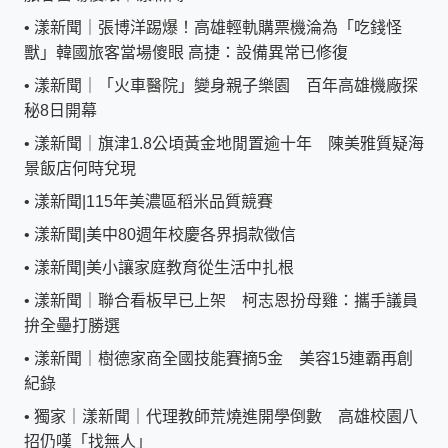
•
漾新聞｜張博洋踢爆！高雄輕軌購票機淪為「吃錢怪
獸」韓國旅客當場傻眼 高捷：設備異常已修復
•
漾新聞｜「火車醫院」變身親子樂園 百年高雄機廠探
秘8日開幕
•
漾新聞｜旗津1.8公頃黃金地閒置逾十年 陳美雅質疑海
景飯店何時兌現
•
漾新聞|115年美濃區稻米品質競賽
•
漾新聞|美中80週年校慶各界捐款徵信
•
漾新聞|美小讓家庭教育從生活中扎根
•
漾新聞｜聯合看板早已上架 柯志恩扮母雞：攜手議員
拚全壘打勝選
•
漾新聞｜樹德家商全國技能賽摘5金 美容15連霸再創
紀錄
•
獨家｜漾新聞｜代理教師荒燒進開學倒數 高雄校園八
招仍嘆「找無人」