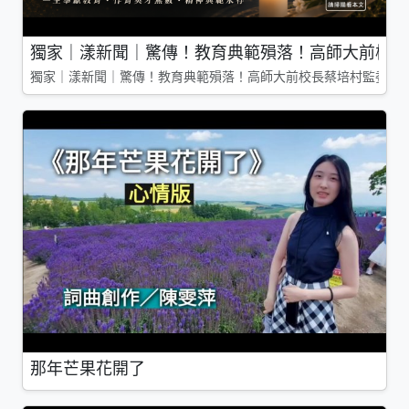
獨家｜漾新聞｜驚傳！教育典範殞落！高師大前校長
獨家｜漾新聞｜驚傳！教育典範殞落！高師大前校長蔡培村監委辭
那年芒果花開了