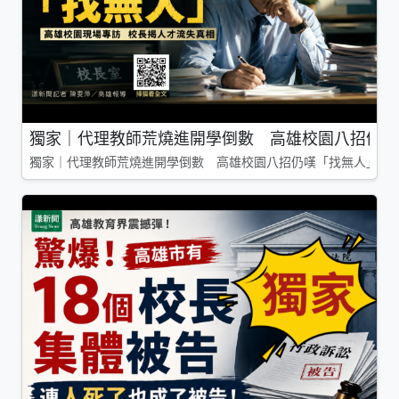
獨家｜代理教師荒燒進開學倒數 高雄校園八招仍嘆
獨家｜代理教師荒燒進開學倒數 高雄校園八招仍嘆「找無人」