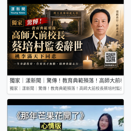
獨家｜漾新聞｜驚傳！教育典範殞落！高師大前校長
獨家｜漾新聞｜驚傳！教育典範殞落！高師大前校長蔡培村監委辭