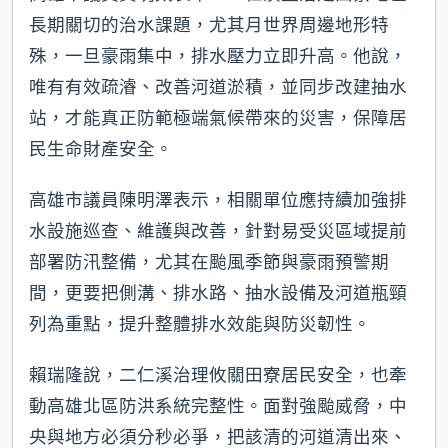
長期關切的治水課題，尤其月世界周邊地形特
殊，一旦豪雨集中，排水壓力立即升高。他說，
唯有有效疏濬、改善河道淤積，並同步改建抽水
站，才能真正防範極端氣候帶來的災害，保障居
民生命財產安全。
高雄市議員陳明澤表示，相關單位應持續加強排
水設施巡查、維護與改善，針對易受災區域提前
部署防汛整備，尤其在颱風季節與豪雨預警期
間，更要把側溝、排水路、抽水設備及河道瓶頸
列為重點，提升整體排水效能與防災韌性。
賴瑞隆說，二仁溪治理攸關田寮居民安全，也牽
動高雄北區防洪系統完整性。面對強颱威脅，中
央與地方必須分秒必爭，把該清的河道清出來、