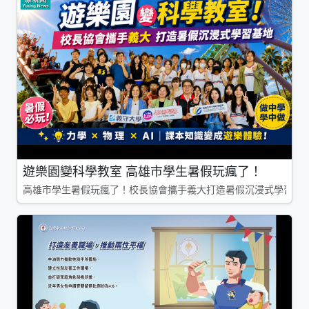
遊樂園變科學教室 高雄市學生暑假玩瘋了！
高雄市學生暑假玩瘋了！校長協會攜手義大打造暑假沉浸式學習基地