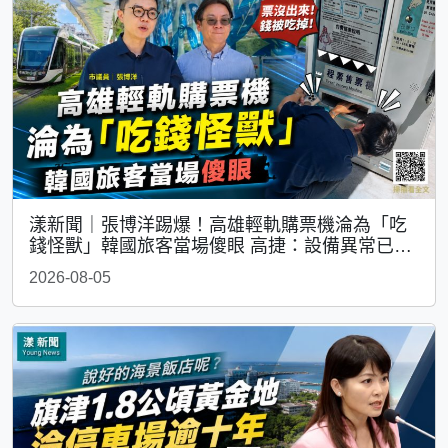
漾新聞｜張博洋踢爆！高雄輕軌購票機淪為「吃
錢怪獸」韓國旅客當場傻眼 高捷：設備異常已修
復
2026-08-05