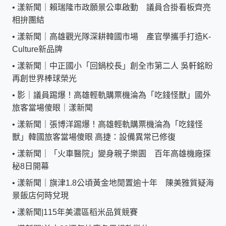
•
漾新聞｜賴瑞隆市政願景公車啟動 議員合掛看板齊亮
相拚團結
•
漾新聞｜高雄觀光隊深耕韓國市場 產官學攜手打造K-
Culture新品牌
•
漾新聞｜中正國小「回鍋校長」創全市第二人 吳軒銘盼
再創世界棒球榮光
•
影｜議員踢爆！高雄輕軌購票機淪為「吃錢怪獸」國外
旅客當場傻眼｜漾新聞
•
漾新聞｜張博洋踢爆！高雄輕軌購票機淪為「吃錢怪
獸」韓國旅客當場傻眼 高捷：設備異常已修復
•
漾新聞｜「火車醫院」變身親子樂園 百年高雄機廠探
秘8日開幕
•
漾新聞｜旗津1.8公頃黃金地閒置逾十年 陳美雅質疑海
景飯店何時兌現
•
漾新聞|115年美濃區稻米品質競賽