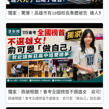
獨家｜驚爆！高雄市有18個校長集體被告 連人死了
獨家｜跌破眼鏡！會考全國榜首不選雄女 俞可恩「
跌破眼鏡！會考全國榜首不選雄女 俞可恩「做自己」就近讀新莊