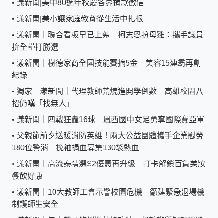
•
漾新聞|美中80週年校慶各界捐款徵信
•
漾新聞|美小讓家庭教育從生活中扎根
•
漾新聞｜聯合看板早已上架 柯志恩扮母雞：攜手議員
拚全壘打勝選
•
漾新聞｜樹德家商全國技能賽摘5金 美容15連霸再創
紀錄
•
獨家｜漾新聞｜代理教師荒燒進開學倒數 高雄校園八
招仍嘆「找無人」
•
漾新聞｜四戰狂轟16球 鳳西國中女足勇奪國際賽亞軍
•
父親節前夕送暖消防英雄！兩大公益團體攜手企業慰勞
180位警消 挽袖捐血募集130袋熱血
•
漾新聞｜高流泰精選S2優惠再升級 打卡解鎖百貨美妝
餐飲好康
•
漾新聞｜10大教師工會示警校園危機 籲建緊急退場機
制護師生安全