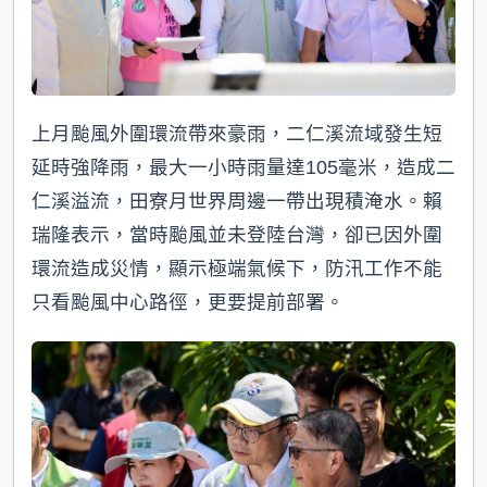
上月颱風外圍環流帶來豪雨，二仁溪流域發生短
延時強降雨，最大一小時雨量達105毫米，造成二
仁溪溢流，田寮月世界周邊一帶出現積淹水。賴
瑞隆表示，當時颱風並未登陸台灣，卻已因外圍
環流造成災情，顯示極端氣候下，防汛工作不能
只看颱風中心路徑，更要提前部署。