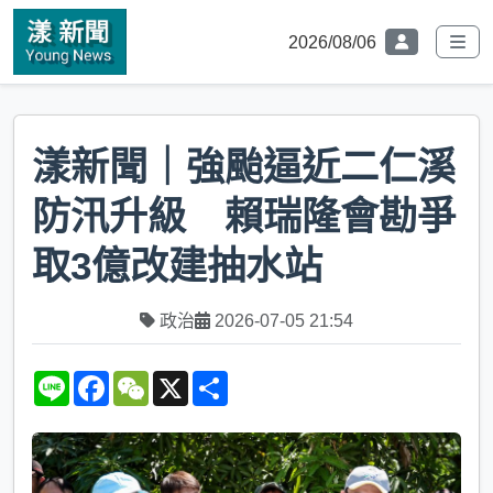
2026/08/06
漾新聞｜強颱逼近二仁溪
防汛升級 賴瑞隆會勘爭
取3億改建抽水站
政治
2026-07-05 21:54
L
F
W
X
S
i
a
e
h
n
c
C
a
e
e
h
r
b
a
e
o
t
o