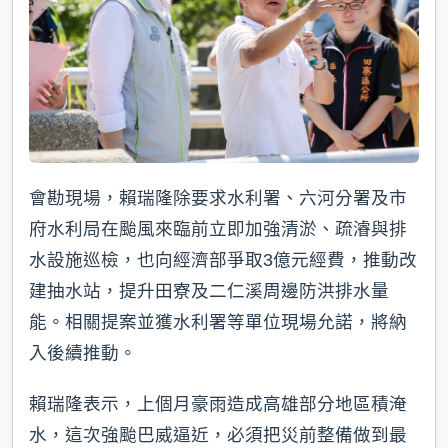
會勘現場，賴瑞隆除要求水利署、六河分署及市
府水利局在颱風來臨前立即加強清淤、疏濬與排
水設施巡檢，也向經濟部爭取3億元經費，推動改
建抽水站，提升田寮及二仁溪周邊防洪排水量
能。相關提案並獲水利署等單位現場允諾，將納
入後續推動。
賴瑞隆表示，上個月豪雨造成高雄部分地區積淹
水，這次強颱巴威逼近，必須把災前整備做到最