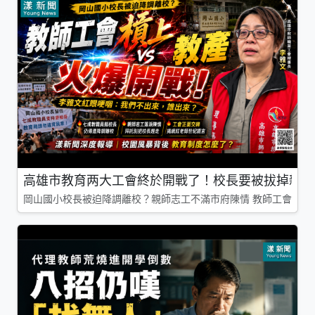
高雄市教育两大工會終於開戰了！校長要被拔掉親師
岡山國小校長被迫降調離校？親師志工不滿市府陳情 教師工會槓上