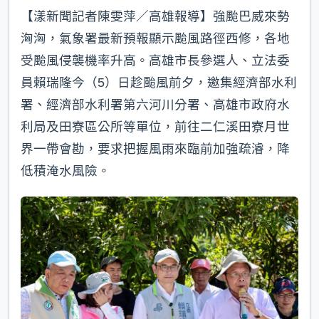
【漾新聞記者陳雯萍／高雄報導】強颱巴威來勢
洶洶，氣象署最新預報顯示颱風路徑西修，各地
受颱風侵襲機率升高。高雄市長參選人、立法委
員賴瑞隆今（5）日趁颱風前夕，邀集經濟部水利
署、經濟部水利署第六河川分署、高雄市政府水
利局及田寮區公所等單位，前往二仁溪田寮月世
界一帶會勘，要求把握風雨來臨前加強疏濬，降
低積淹水風險。