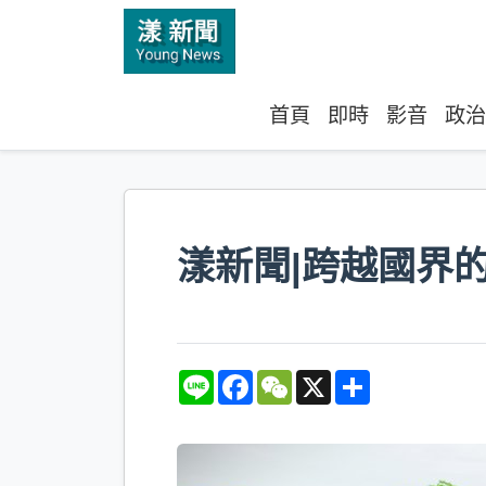
首頁
即時
影音
政治
漾新聞|跨越國界
L
F
W
X
S
i
a
e
h
n
c
C
a
e
e
h
r
b
a
e
o
t
o