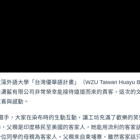
大學「台灣優華語計畫」（WZU Taiwan Huayu BE
美濃藍有限公司非常榮幸能接待遠道而來的貴客，這次的
驚喜與感動。
籃球選手，大家在染布時的生動互動，讓工坊充滿了歡樂的
學，父親是印度移民至美國的客家人，她能用流利的客家
一位同學的母親為客家人，父親來自柬埔寨，雖然客家話