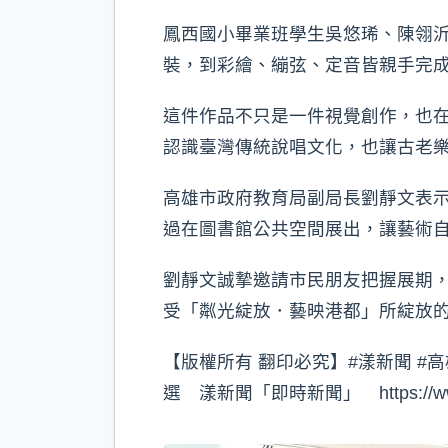
鳳西國小畢業班學生吳悠琋、陳翎
裝，到彩繪、繃弦、定音皆親手完
這件作品不只是一件視覺創作，也
認識臺灣傳統說唱文化，也讓古老
高雄市政府教育局副局長劉靜文表
過在圖書館公共空間展出，讓藝術
劉靜文誠摯邀請市民朋友把握展期
受「粼光綻放．藝映港都」所綻放
【版權所有 翻印必究】#漾新聞 #高雄 看
選 漾新聞「即時新聞」 https://www.y