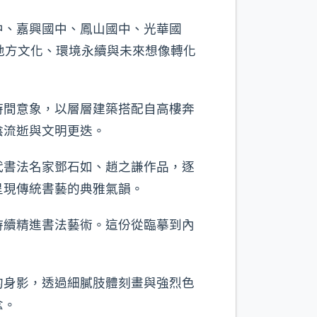
中、嘉興國中、鳳山國中、光華國
地方文化、環境永續與未來想像轉化
時間意象，以層層建築搭配自高樓奔
陰流逝與文明更迭。
代書法名家鄧石如、趙之謙作品，逐
呈現傳統書藝的典雅氣韻。
持續精進書法藝術。這份從臨摹到內
的身影，透過細膩肢體刻畫與強烈色
念。