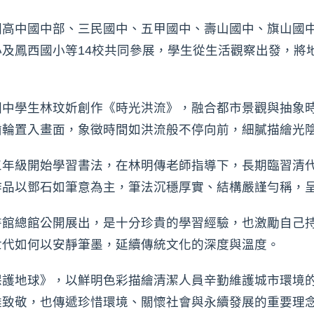
園高中國中部、三民國中、五甲國中、壽山國中、旗山國
及鳳西國小等14校共同參展，學生從生活觀察出發，將
國中學生林玟妡創作《時光洪流》，融合都市景觀與抽象
齒輪置入畫面，象徵時間如洪流般不停向前，細膩描繪光
三年級開始學習書法，在林明傳老師指導下，長期臨習清
作品以鄧石如筆意為主，筆法沉穩厚實、結構嚴謹勻稱，
書館總館公開展出，是十分珍貴的學習經驗，也激勵自己
世代如何以安靜筆墨，延續傳統文化的深度與溫度。
保護地球》，以鮮明色彩描繪清潔人員辛勤維護城市環境
雄致敬，也傳遞珍惜環境、關懷社會與永續發展的重要理