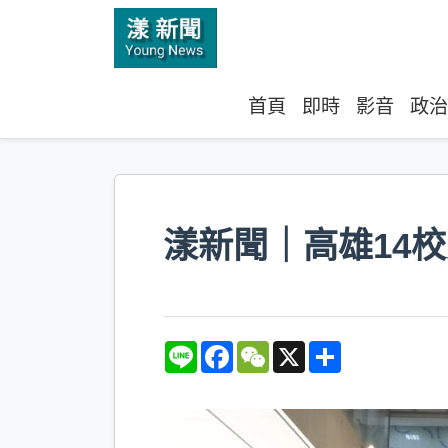
首頁
即時
影音
政治
漾新聞｜高雄14
L
F
W
X
S
i
a
e
h
n
c
C
a
e
e
h
r
b
a
e
o
t
o