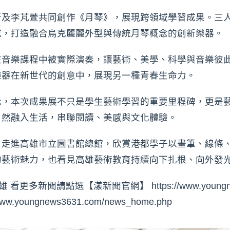
沂及李芃萱共同創作《月琴》，展現跨領域學習成果。三
成，打造融合烏克麗麗外型與傳統月琴概念的創新樂器。
在音樂課程中被實際演奏，讓藝術、美學、科學與音樂彼
樂器在新世代的創意中，展現另一種青春生命力。
示，本次成果展不只是學生藝術學習的重要里程碑，更是
自然融入生活，串聯閱讀、美感與文化體驗。
，走進高雄市立圖書館總館，欣賞港都學子以畫筆、線條
的藝術魅力，也看見高雄藝術教育持續向下扎根、向外發
更多新聞請點選【漾新聞官網】 https://www.youngne
oungnews3631.com/news_home.php⁠