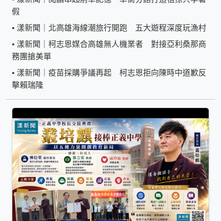
假
•
漾新聞｜北高雄海線潮旅行開跑 五大遊程深度玩漁村
•
漾新聞｜柯志恩媒合高雄無人機業者 對接亞利桑那商
務團搶美單
•
漾新聞｜疫苗採購爭議再起 柯志恩拒向陳時中道歉反
擊賴瑞隆