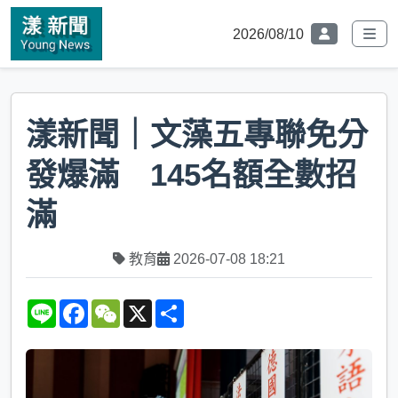
2026/08/10
漾新聞｜文藻五專聯免分
發爆滿 145名額全數招
滿
教育
2026-07-08 18:21
L
F
W
X
S
i
a
e
h
n
c
C
a
e
e
h
r
b
a
e
o
t
o