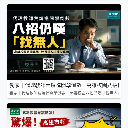
獨家｜代理教師荒燒進開學倒數 高雄校園八招仍嘆
獨家｜代理教師荒燒進開學倒數 高雄校園八招仍嘆「找無人」