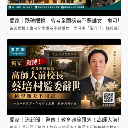
獨家｜跌破眼鏡！會考全國榜首不選雄女 俞可恩「
跌破眼鏡！會考全國榜首不選雄女 俞可恩「做自己」就近讀新莊
獨家｜漾新聞｜驚傳！教育典範殞落！高師大前校長
獨家｜漾新聞｜驚傳！教育典範殞落！高師大前校長蔡培村監委辭