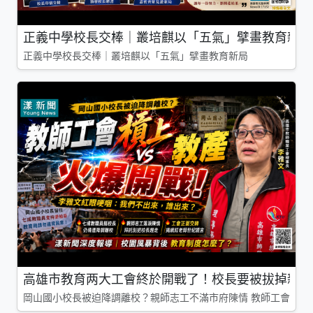
正義中學校長交棒｜叢培麒以「五氣」擘畫教育新局
正義中學校長交棒｜叢培麒以「五氣」擘畫教育新局
高雄市教育两大工會終於開戰了！校長要被拔掉親師
岡山國小校長被迫降調離校？親師志工不滿市府陳情 教師工會槓上