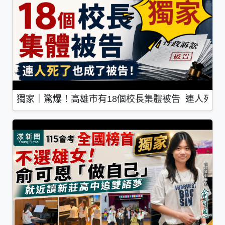
獨家｜驚爆！高雄市有18個校長集體被告 連人死了