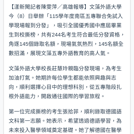
【漾新聞記者陳雯萍／高雄報導】文藻外語大學
今（8）日舉辦「115學年度南區五專聯合免試入
學現場報到分發」，吸引全國優秀國中應屆畢業
生到校撕榜，共有244名考生符合最低分發資格，
角逐145個錄取名額，現場氣氛熱烈，145名額全
數招滿，展現文藻五專外語教育的高人氣。
文藻外語大學校長莊慧玲親臨分發現場，為考生
加油打氣。她期許每位學生都能依照興趣與志
向，順利選擇心目中的理想科別，從五專階段扎
根外語能力，開啟通往國際的學習旅程。
第一位完成撕榜的考生張拾菲，順利錄取德國語
文科第一志願。她表示，希望透過德語學習，為
未來投入醫學領域奠定基礎。她了解德國在醫學