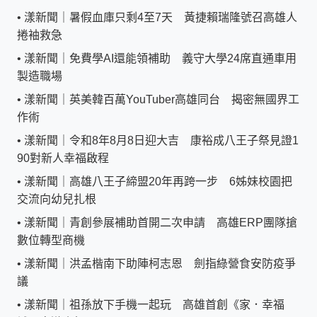
•
漾新聞｜暑假血庫只剩4至7天 黃捷賴瑞隆號召高雄人
捲袖救急
•
漾新聞｜免費學AI還能領補助 義守大學24席直通車用
製造職場
•
漾新聞｜英美韓百萬YouTuber高雄同台 揭密無國界工
作術
•
漾新聞｜令和8年8月8日迎大吉 康裕成八王子祭見證1
90對新人幸福啟程
•
漾新聞｜高雄八王子締盟20年再跨一步 6姊妹校園把
交流向幼兒扎根
•
漾新聞｜青創參展補助首開二次申請 高雄ERP團隊搶
數位轉型商機
•
漾新聞｜洪孟楷南下助陣柯志恩 劍指綠營食安防疫爭
議
•
漾新聞｜祖孫放下手機一起玩 高雄首創《家．幸福