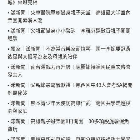
城》桌遊亮相
•
漾新聞｜火車醫院華麗變身親子天堂 高雄最大半室內
樂園開幕湧人潮
•
漾新聞｜父親節變身小小警消 李雅芬邀數百親子闖關
體驗
•
獨家｜漾新聞｜不為當音樂家而拉琴 國一李妮雙冠背
後是與大提琴為友及母親的陪伴
•
漾新聞｜南台灣戰力再升級！陳麗娜接掌國民黨文傳會
發言人
•
漾新聞｜父親節最霸氣獻禮！鳳西國中43人會考5A揭開
制霸秘笈
•
漾新聞｜熊本青少年大使訪高雄仁武 跨國共學走進校
園與家庭
•
漾新聞｜高雄親子遊樂園8日開園 30多項設施暑假免
費玩
•
漾新聞｜閱讀串起前草記憶 草衙分館打造祖孫共學暑