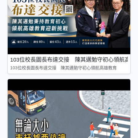
103位校長園長布達交接 陳其邁勉守初心領航高雄
103位校長園長布達交接 陳其邁勉守初心領航高雄教育