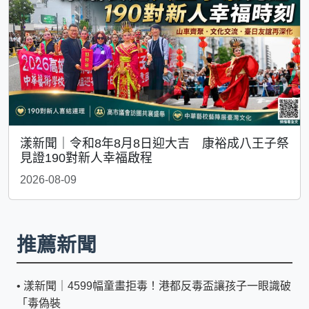
漾新聞｜令和8年8月8日迎大吉 康裕成八王子祭
見證190對新人幸福啟程
2026-08-09
推薦新聞
•
漾新聞｜4599幅童畫拒毒！港都反毒盃讓孩子一眼識破
「毒偽裝