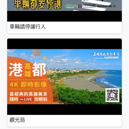
車輛請停讓行人
觀光局