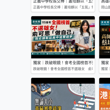
正義中學校長交棒｜叢培麒以「五氣」擘畫
高雄
正義中學校長交棒｜叢培麒以「五氣」擘畫教育新
岡山
獨家｜跌破眼鏡！會考全國榜首不選雄女 
獨家
跌破眼鏡！會考全國榜首不選雄女 俞可恩「做自
獨家