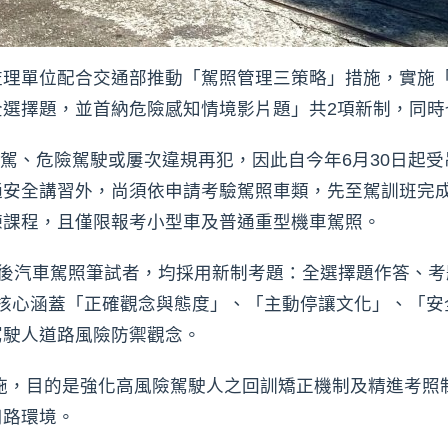
監理單位配合交通部推動「駕照管理三策略」措施，實施「
全選擇題，並首納危險感知情境影片題」共2項新制，同時
駕、危險駕駛或屢次違規再犯，因此自今年6月30日起受
通安全講習外，尚須依申請考驗駕照車類，先至駕訓班完成
練課程，且僅限報考小型車及普通重型機車駕照。
）以後汽車駕照筆試者，均採用新制考題：全選擇題作答、考
架構核心涵蓋「正確觀念與態度」、「主動停讓文化」、「
駕駛人道路風險防禦觀念。
施，目的是強化高風險駕駛人之回訓矯正機制及精進考照
用路環境。