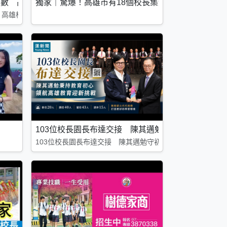
李雅文槓上教產公開宣戰
倒數 高雄校園八招仍嘆「找無人」
獨家｜驚爆！高雄市有18個校長集體被告 連人死了
文紅眼哽咽：我們不出來，誰出來？
 高雄校園八招仍嘆「找無人」
 桃李滿天下同悲
103位校長園長布達交接 陳其邁勉守初心領航高雄
天下同悲
103位校長園長布達交接 陳其邁勉守初心領航高雄教育