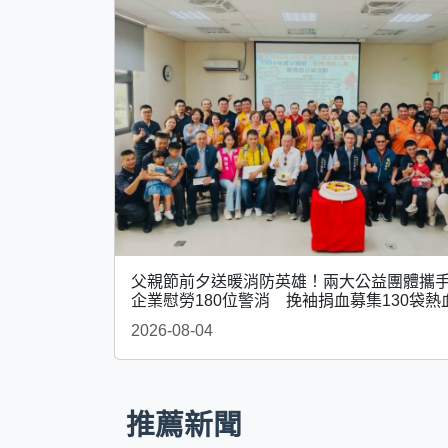
父親節前夕送暖消防英雄！兩大公益團體攜
企業慰勞180位警消 挽袖捐血募集130袋熱
2026-08-04
推薦新聞