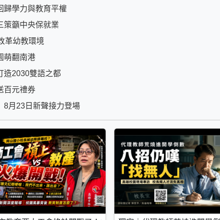
回歸學力與教育平權
三策籲中央保就業
改革幼教環境
園萌翻南港
造2030雙語之都
送百元禮券
8月23日新聲接力登場