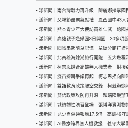
•
漾新聞｜南台灣戰力再升級！陳麗娜接掌國
•
漾新聞｜父親節最霸氣獻禮！鳳西國中43人
•
漾新聞｜熊本青少年大使訪高雄仁武 跨國
•
漾新聞｜高雄親子遊樂園8日開園 30多項
•
漾新聞｜閱讀串起前草記憶 草衙分館打造
•
漾新聞｜北高雄海線潮旅行開跑 五大遊程
•
漾新聞｜柯志恩媒合高雄無人機業者 對接
•
漾新聞｜疫苗採購爭議再起 柯志恩拒向陳
•
漾新聞｜雙語教育政策隔空交鋒 柯競辦籲
•
漾新聞｜雙語政策攻防再升溫 賴瑞隆競辦
•
漾新聞｜城鎮韌性演習登場 張博洋實測物
•
漾新聞｜兒少自傷通報增17.5倍 高雄49
•
漾新聞｜AI醫療跨界無人機救援 義守大學