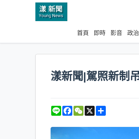
首頁
即時
影音
政治
漾新聞|駕照新制
L
F
W
X
S
i
a
e
h
n
c
C
a
e
e
h
r
b
a
e
o
t
o