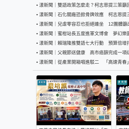
•
漾新聞｜雙語政策怎麼走？柯志恩提三策籲
•
漾新聞｜石化關廠恐掀骨牌效應 柯志恩提
•
漾新聞｜兒虐零容忍也拒絕連坐 12團體籲
•
漾新聞｜蜜柑站長五度進軍文博會 夢幻樂
•
漾新聞｜賴瑞隆推雙語七大行動 預算倍增打
•
漾新聞｜父親節送健康 高市癌篩完成一項
•
漾新聞｜從產業開箱唱進駁二 「高速青春」