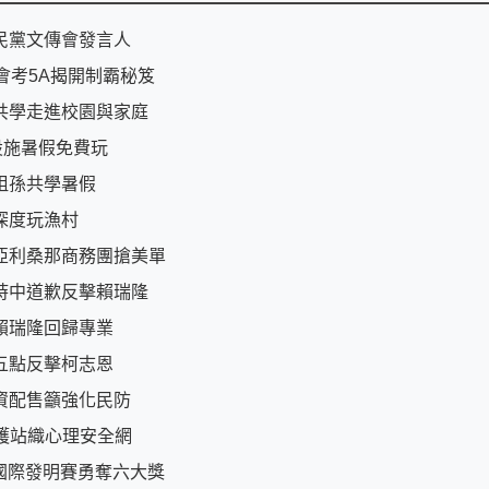
民黨文傳會發言人
會考5A揭開制霸秘笈
共學走進校園與家庭
設施暑假免費玩
祖孫共學暑假
深度玩漁村
亞利桑那商務團搶美單
時中道歉反擊賴瑞隆
賴瑞隆回歸專業
五點反擊柯志恩
資配售籲強化民防
守護站織心理安全網
國際發明賽勇奪六大獎