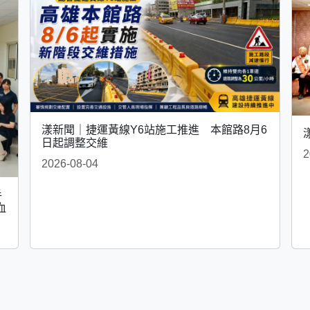
漾新聞｜捷運黃線Y6站施工推進 本館路8月6
日起調整交維
2
2026-08-04
手
血