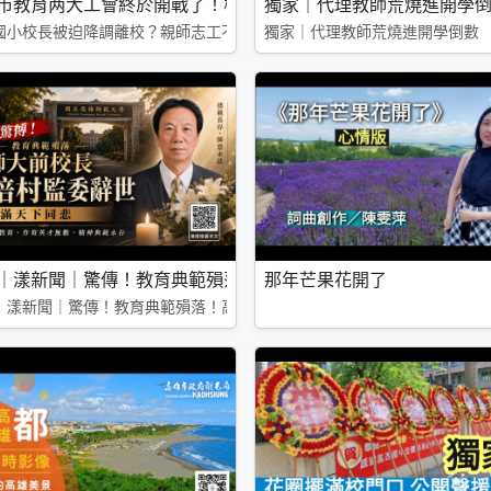
教育新局
市教育两大工會終於開戰了！校長要被拔掉親師群起抗議 教職
獨家｜代理教師荒燒進開學
局
國小校長被迫降調離校？親師志工不滿市府陳情 教師工會槓上教產 李雅
獨家｜代理教師荒燒進開學倒數
俞可恩「做自己」就近讀新莊高中追雙語夢
｜漾新聞｜驚傳！教育典範殞落！高師大前校長蔡培村監委辭世
那年芒果花開了
己」就近讀新莊高中追雙語夢
｜漾新聞｜驚傳！教育典範殞落！高師大前校長蔡培村監委辭世 桃李滿