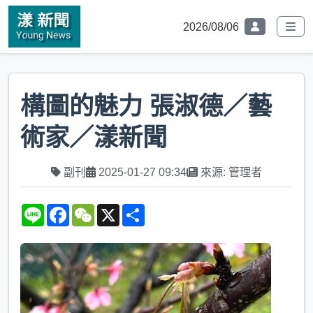
2026/08/06
構圖的魅力 張淑德／藝
術家／漾新聞
副刊
2025-01-27 09:34
來源: 管理者
L
F
W
X
S
i
a
e
h
n
c
C
a
e
e
h
r
b
a
e
o
t
o
k