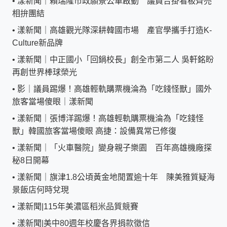
•
漾新聞｜賴瑞隆市政願景公車啟動 議員合掛看板齊亮
相拚團結
•
漾新聞｜高雄觀光隊深耕韓國市場 產官學攜手打造K-
Culture新品牌
•
漾新聞｜中正國小「回鍋校長」創全市第二人 吳軒銘盼
再創世界棒球榮光
•
影｜議員踢爆！高雄輕軌購票機淪為「吃錢怪獸」國外
旅客當場傻眼｜漾新聞
•
漾新聞｜張博洋踢爆！高雄輕軌購票機淪為「吃錢怪
獸」韓國旅客當場傻眼 高捷：設備異常已修復
•
漾新聞｜「火車醫院」變身親子樂園 百年高雄機廠探
秘8日開幕
•
漾新聞｜旗津1.8公頃黃金地閒置逾十年 陳美雅質疑海
景飯店何時兌現
•
漾新聞|115年美濃區稻米品質競賽
•
漾新聞|美中80週年校慶各界捐款徵信