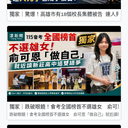
獨家｜驚爆！高雄市有18個校長集體被告 連人死了
獨家｜跌破眼鏡！會考全國榜首不選雄女 俞可恩「
跌破眼鏡！會考全國榜首不選雄女 俞可恩「做自己」就近讀新莊