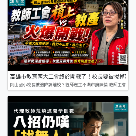
高雄市教育两大工會終於開戰了！校長要被拔掉親師
岡山國小校長被迫降調離校？親師志工不滿市府陳情 教師工會槓上