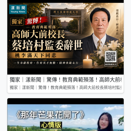
獨家｜漾新聞｜驚傳！教育典範殞落！高師大前校長
獨家｜漾新聞｜驚傳！教育典範殞落！高師大前校長蔡培村監委辭