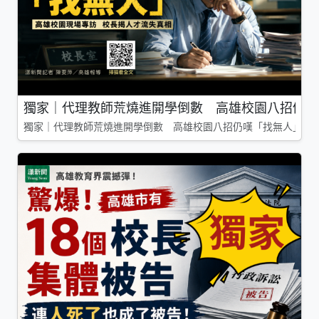
獨家｜代理教師荒燒進開學倒數 高雄校園八招仍嘆
獨家｜代理教師荒燒進開學倒數 高雄校園八招仍嘆「找無人」