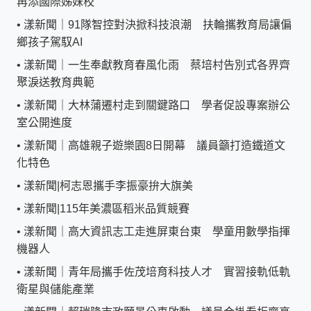
再添國際姊妹校
•
漾新聞｜91隊智控對決掀科技浪潮 扶輪攜教育局讓偏
鄉孩子駕馭AI
•
漾新聞｜一生奉獻教育春風化雨 蔡培村告別式各界齊
聚淚送教育典範
•
漾新聞｜大林蒲遷村走到關鍵路口 學者促設專案辦公
室公開進度
•
漾新聞｜高雄親子遊樂園8日開幕 議員籲打造鐵道文
化特色
•
漾新聞|柯志恩攜手李振豪拚大旗美
•
漾新聞|115年美濃區稻米品質競賽
•
漾新聞｜高大資訊志工走進屏東台東 學童用數學指揮
機器人
•
漾新聞｜青年局攜手佐茂培育科技人才 實習接軌低軌
衛星與儲能產業