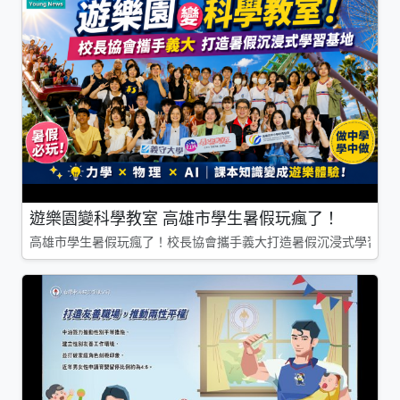
遊樂園變科學教室 高雄市學生暑假玩瘋了！
高雄市學生暑假玩瘋了！校長協會攜手義大打造暑假沉浸式學習基地