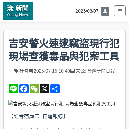
2026/08/07
吉安警火速逮竊盜現行犯
現場查獲毒品與犯案工具
社會
2025-07-15 10:40
來源: 台灣新聞日報
L
F
W
X
S
i
a
e
h
n
c
C
a
e
e
h
r
b
a
e
o
t
o
【記者范麗玉 花蓮報導】
k