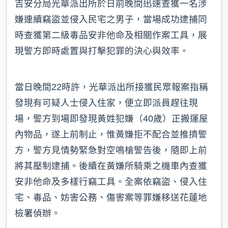
吉安分局光華派出所於日前晚間迅速查獲一名涉
嫌連續竊盜並侵入民宅之男子，當場成功逮捕同
時查獲第二級毒品安非他命及相關作案工具，展
現警方即時處置與打擊犯罪的決心與效率。
當日晚間22時許，光華派出所接獲民眾報案指稱
發現有可疑人士侵入住家，便立即派員趕往現
場，警方到場即發現黃姓犯嫌（40歲）正搬運屋
內物品，遂上前制止，惟黃嫌拒不配合並推擠警
方，警方見情勢緊急對空鳴槍警告後，隨即上前
將其壓制逮捕。後續在黃嫌所騎乘之機車內查獲
安非他命及多樣行竊工具。全案依竊盜、侵入住
宅、毒品、妨害公務、傷害案等罪嫌移送花蓮地
檢署偵辦。