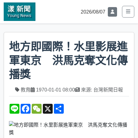
2026/08/07
地方即國際！水里影展進
軍東京 洪馬克奪文化傳
播獎
教育
1970-01-01 08:00
來源: 台灣新聞日報
L
F
W
X
S
i
a
e
h
n
c
C
a
e
e
h
r
b
a
e
o
t
o