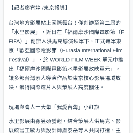
k
【記者廖宥婷 /東京報導】
台灣地方影展站上國際舞台！僅創辦至第二屆的
「水里影展」，近日在「福爾摩沙國際電影節（F
FIFA）」創辦人洪馬克導演領軍下，正式進軍東
京「歐亞國際電影節（Eurasia International Film
Festival）」，於 WORLD FILM WEEK 單元中推
出「福爾摩沙國際電影節水里影展放映單元」，
讓多部台灣素人導演作品於東京核心影展場域放
映，獲得國際選片人與策展人高度關注。
現場與會人士大舉「我愛台灣」小紅旗
水里影展由孫昱碩發起，結合策展人洪馬克、影
展統籌王歐力與設計師盧泰岳等人共同打造，主