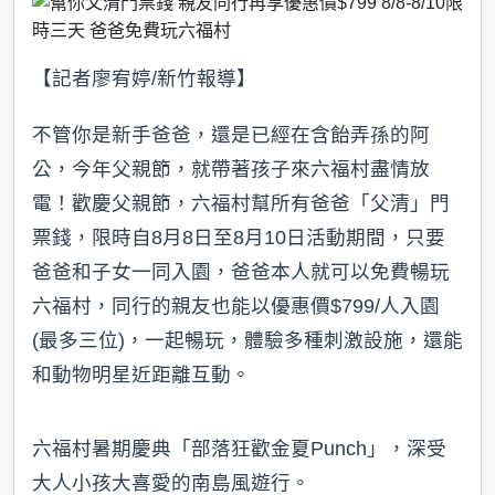
b
a
e
o
t
o
k
【記者廖宥婷/新竹報導】
不管你是新手爸爸，還是已經在含飴弄孫的阿
公，今年父親節，就帶著孩子來六福村盡情放
電！歡慶父親節，六福村幫所有爸爸「父清」門
票錢，限時自8月8日至8月10日活動期間，只要
爸爸和子女一同入園，爸爸本人就可以免費暢玩
六福村，同行的親友也能以優惠價$799/人入園
(最多三位)，一起暢玩，體驗多種刺激設施，還能
和動物明星近距離互動。
六福村暑期慶典「部落狂歡金夏Punch」，深受
大人小孩大喜愛的南島風遊行。