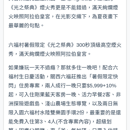
《光之祭典》煙火秀更是不能錯過，滿天絢爛煙
火映照阿拉伯皇宮，在光影交織下，為夏夜畫下
最華麗的句點。
六福村暑假限定《光之祭典》300秒頂級高空煙火
秀，滿天絢爛煙火映照阿拉伯皇宮。
如果嫌玩一天不過癮？那就多住一晚吧！配合六
福村生日慶活動，關西六福莊推出「暑假限定快
閃」住房專案，兩人成行一晚只要$5,999+10%
起，可入住剛果藍天客房一晚、活力早餐2客、非
洲探險遊戲島、淺山農場生態導覽，以及兩日無
限入園六福村水陸雙樂園手環2份，最重要的是還
能免費入住第3、4人(不含專案內容)，超級划