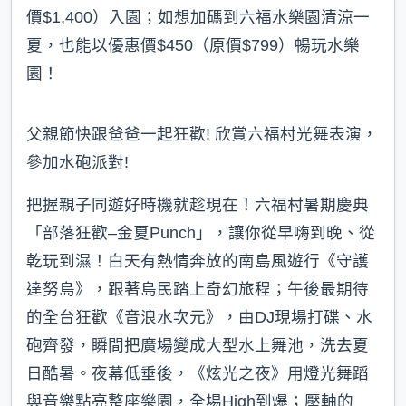
價$1,400）入園；如想加碼到六福水樂園清涼一
夏，也能以優惠價$450（原價$799）暢玩水樂
園！
父親節快跟爸爸一起狂歡! 欣賞六福村光舞表演，
參加水砲派對!
把握親子同遊好時機就趁現在！六福村暑期慶典
「部落狂歡–金夏Punch」，讓你從早嗨到晚、從
乾玩到濕！白天有熱情奔放的南島風遊行《守護
達努島》，跟著島民踏上奇幻旅程；午後最期待
的全台狂歡《音浪水次元》，由DJ現場打碟、水
砲齊發，瞬間把廣場變成大型水上舞池，洗去夏
日酷暑。夜幕低垂後，《炫光之夜》用燈光舞蹈
與音樂點亮整座樂園，全場High到爆；壓軸的