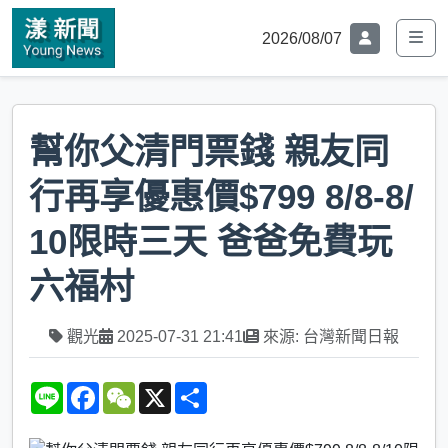
2026/08/07
幫你父清門票錢 親友同
行再享優惠價$799 8/8-8/
10限時三天 爸爸免費玩
六福村
觀光
2025-07-31 21:41
來源: 台灣新聞日報
L
F
W
X
S
i
a
e
h
n
c
C
a
e
e
h
r