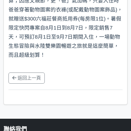
算；因應父親節，更「爸」氣加碼，只要入住時
爸爸穿著動物圖案的衣褲(或配戴動物圖案飾品)，
就贈送$300六福莊餐商抵用券(每房限1位)。暑假
限定快閃專案自8月1日到8月7日，限定銷售7
天，可預訂8月1日至9月7日期間入住，一場動物
生態冒險與水陸雙樂園暢遊之旅就是這麼簡單，
而且超級划算！
返回上一頁
聯絡我們