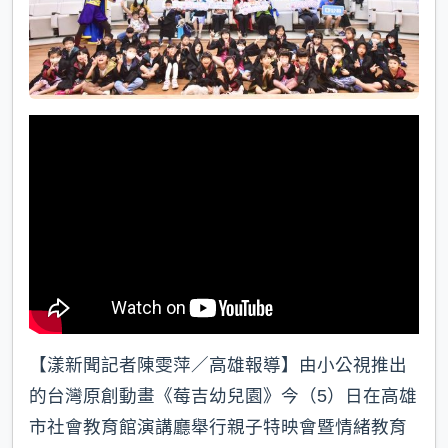
k
【漾新聞記者陳雯萍／高雄報導】由小公視推出
的台灣原創動畫《莓吉幼兒園》今（5）日在高雄
市社會教育館演講廳舉行親子特映會暨情緒教育