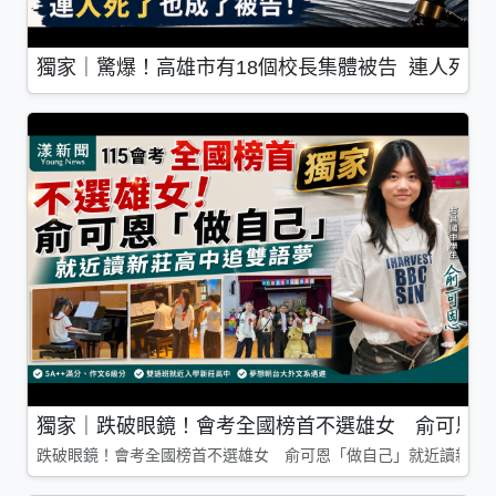
獨家｜驚爆！高雄市有18個校長集體被告 連人死了
獨家｜跌破眼鏡！會考全國榜首不選雄女 俞可恩「
跌破眼鏡！會考全國榜首不選雄女 俞可恩「做自己」就近讀新莊