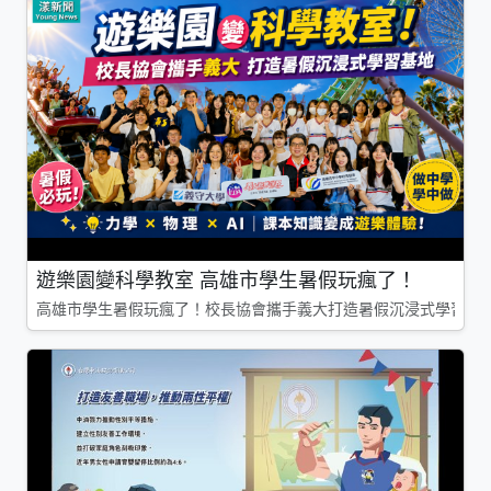
遊樂園變科學教室 高雄市學生暑假玩瘋了！
高雄市學生暑假玩瘋了！校長協會攜手義大打造暑假沉浸式學習基地