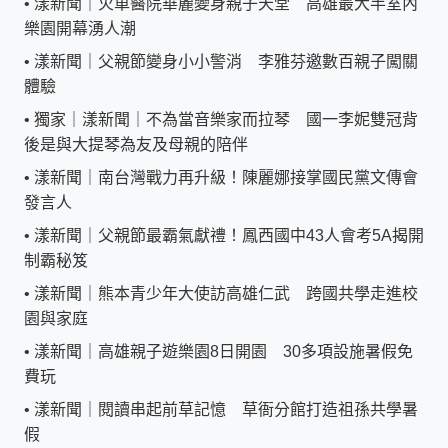
•
漾新聞｜火車醫院華麗變身親子天堂 高雄最大半室內
樂園開幕湧人潮
•
漾新聞｜父親節變身小小警消 李雅芬邀數百親子闖關
體驗
•
獨家｜漾新聞｜不為當音樂家而拉琴 國一李妮雙冠背
後是與大提琴為友及母親的陪伴
•
漾新聞｜南台灣戰力再升級！陳麗娜接掌國民黨文傳會
發言人
•
漾新聞｜父親節最霸氣獻禮！鳳西國中43人會考5A揭開
制霸秘笈
•
漾新聞｜熊本青少年大使訪高雄仁武 跨國共學走進校
園與家庭
•
漾新聞｜高雄親子遊樂園8日開園 30多項設施暑假免
費玩
•
漾新聞｜閱讀串起前草記憶 草衙分館打造祖孫共學暑
假