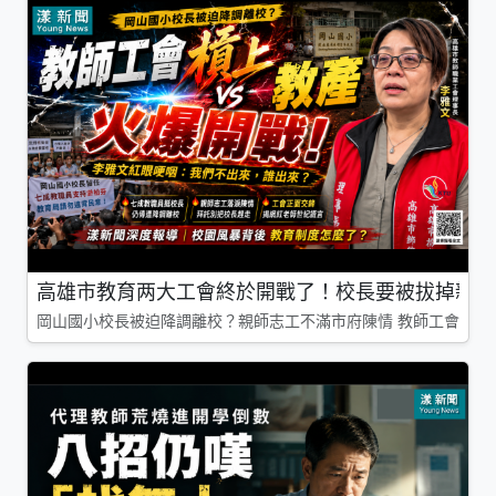
高雄市教育两大工會終於開戰了！校長要被拔掉親師
岡山國小校長被迫降調離校？親師志工不滿市府陳情 教師工會槓上