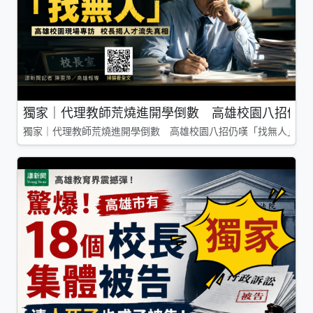
獨家｜代理教師荒燒進開學倒數 高雄校園八招仍嘆
獨家｜代理教師荒燒進開學倒數 高雄校園八招仍嘆「找無人」