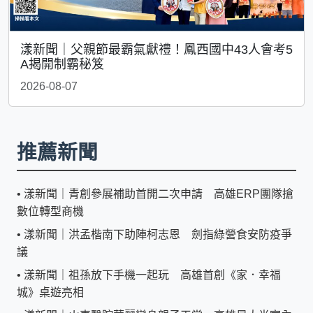
漾新聞｜父親節最霸氣獻禮！鳳西國中43人會考5
A揭開制霸秘笈
2026-08-07
推薦新聞
•
漾新聞｜青創參展補助首開二次申請 高雄ERP團隊搶
數位轉型商機
•
漾新聞｜洪孟楷南下助陣柯志恩 劍指綠營食安防疫爭
議
•
漾新聞｜祖孫放下手機一起玩 高雄首創《家．幸福
城》桌遊亮相