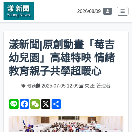
2026/08/09
漾新聞|原創動畫「莓吉
幼兒園」高雄特映 情緒
教育親子共學超暖心
教育
2025-07-05 12:09
來源: 管理者
L
F
W
X
S
i
a
e
h
n
c
C
a
e
e
h
r
b
a
e
o
t
o