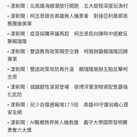
•
漾新聞｜北高雄海線潮旅行開跑 五大遊程深度玩漁村
•
漾新聞｜柯志恩媒合高雄無人機業者 對接亞利桑那商
務團搶美單
•
漾新聞｜疫苗採購爭議再起 柯志恩拒向陳時中道歉反
擊賴瑞隆
•
漾新聞｜雙語教育政策隔空交鋒 柯競辦籲賴瑞隆回歸
專業
•
漾新聞｜雙語政策攻防再升溫 賴瑞隆競辦五點反擊柯
志恩
•
漾新聞｜城鎮韌性演習登場 張博洋實測物資配售籲強
化民防
•
漾新聞｜兒少自傷通報增17.5倍 高雄49守護站織心理
安全網
•
漾新聞｜AI醫療跨界無人機救援 義守大學國際發明賽
勇奪六大獎