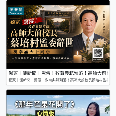
獨家｜漾新聞｜驚傳！教育典範殞落！高師大前校長
獨家｜漾新聞｜驚傳！教育典範殞落！高師大前校長蔡培村監委辭