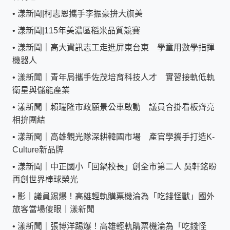
•
漾新聞|柯志恩攜手李振豪拚大旗美
•
漾新聞|115年美濃區稻米品質競賽
•
漾新聞｜高大資訊志工走進屏東台東 學童用數學指揮
機器人
•
漾新聞｜青年局攜手佐茂培育科技人才 實習接軌低軌
衛星與儲能產業
•
漾新聞｜賴瑞隆市政願景公車啟動 議員合掛看板齊亮
相拚團結
•
漾新聞｜高雄觀光隊深耕韓國市場 產官學攜手打造K-
Culture新品牌
•
漾新聞｜中正國小「回鍋校長」創全市第二人 吳軒銘盼
再創世界棒球榮光
•
影｜議員踢爆！高雄輕軌購票機淪為「吃錢怪獸」國外
旅客當場傻眼｜漾新聞
•
漾新聞｜張博洋踢爆！高雄輕軌購票機淪為「吃錢怪