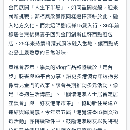
金門展開「人生下半場」，如同重開機般，迎來
嶄新挑戰；鄭栢與梁鳳懷同樣選擇深耕於此，融
入地方文化。而烘焙師劉成祥15歲入行，36年前
移居台灣後與妻子回到金門創辦佳軒西點麵包
店，25年來持續將港式風味融入當地，讓西點成
為島上最熟悉的日常滋味。
策進會表示，學員的Vlog作品將陸續於「走台
步」臉書與IG平台分享，讓更多港澳青年透過影
像看見金門的故事。該會長期推動多元活動，像
是「臺適生活講座」、「關懷港澳人士居留定居
座談會」與「好友港節市集」，協助新住民建立
連結與歸屬感。今年第五屆「港覺濠臺IG圖文徵
選活動」亦持續徵件中，鼓勵港澳朋友以獨特視