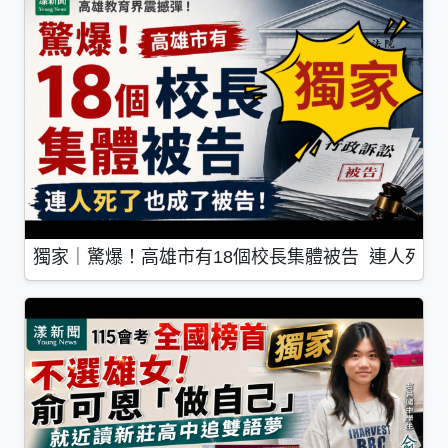
獨家｜驚爆！高雄市有18個校長集體被告 連人死了