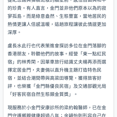
的珍貴。有人直言，金門並非他們原本以為的寂
寥孤島，而是綠意盎然、生態豐富，當地居民的
熱情更讓人倍感溫暖，這趟旅程讓彼此情誼更加
深厚。
盧長水此行也代表策進會探訪多位在金門落腳的
香港朋友，聆聽他們的故事。經營「東一點紅民
宿」的林秀閑，因單車旅行結識丈夫楊再添而選
擇定居金門，夫妻倆以直升機主題打造特色民
宿，並結合潮間帶與高粱田導覽，獲得旅客好
評，也榮獲「金門縣優良民宿」及交通部觀光局
「好客民宿自然生態類金質獎」。
現服務於小金門安康診所的梁約翰醫師，已在金
門守護鄉親健康超過八年；余穎怡則形容自己在