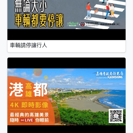
車輛請停讓行人