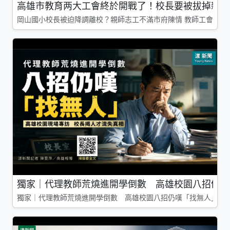
高雄市教育两大工會終於開戰了！校長要被拔掉親師
岡山國小校長被迫降調離校？親師志工不滿市府陳情 教師工會槓上
獨家｜代理教師荒燒進開學倒數 高雄校園八招仍嘆
獨家｜代理教師荒燒進開學倒數 高雄校園八招仍嘆「找無人」