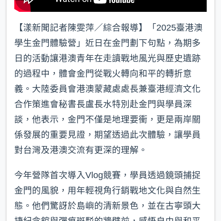
【漾新聞記者陳雯萍／綜合報導】「2025臺港澳
學生金門體驗營」近日在金門劃下句點，為期多
日的活動讓港澳青年在走讀戰地風光與歷史遺跡
的過程中，體會金門從戰火轉向和平的轉折意
義。大陸委員會港澳蒙藏處處長兼臺港經濟文化
合作策進會秘書長盧長水特別赴金門與學員深
談，他表示，金門不僅是地理要衝，更是兩岸關
係發展的重要見證，期望透過此次體驗，讓學員
對台灣及港澳交流有更深的理解。
今年營隊首次導入Vlog競賽，學員透過鏡頭捕捉
金門的風貌，用年輕視角行銷戰地文化與自然生
態。他們驚訝於島嶼的清新景色，並在古寧頭大
捷紀念館與彈痕斑駁的牆壁前，感悟自由與和平