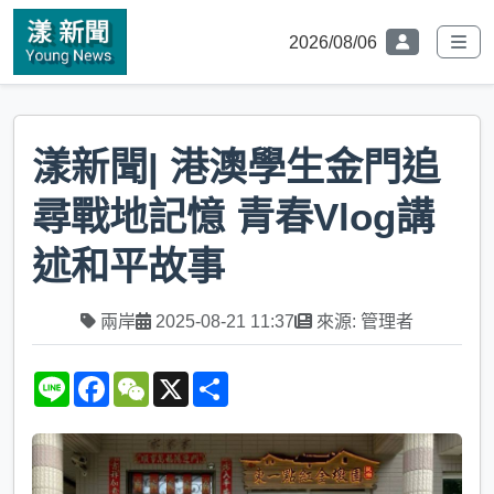
2026/08/06
漾新聞| 港澳學生金門追
尋戰地記憶 青春Vlog講
述和平故事
兩岸
2025-08-21 11:37
來源: 管理者
L
F
W
X
S
i
a
e
h
n
c
C
a
e
e
h
r
b
a
e
o
t
o