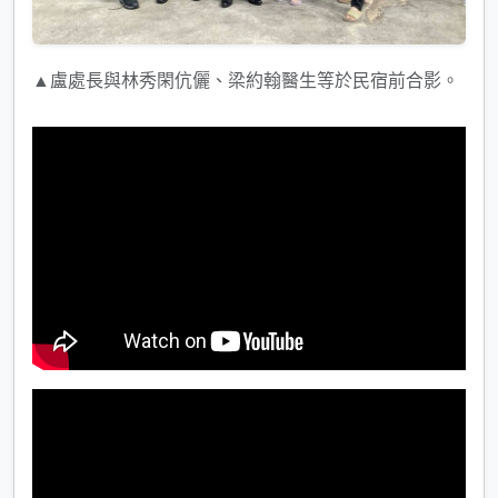
▲盧處長與林秀閑伉儷、梁約翰醫生等於民宿前合影。