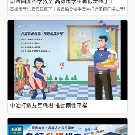
遊樂園變科學教室 高雄市學生暑假玩瘋了！
高雄市學生暑假玩瘋了！校長協會攜手義大打造暑假沉浸式學習基地
中油打造友善職場 推動兩性平權