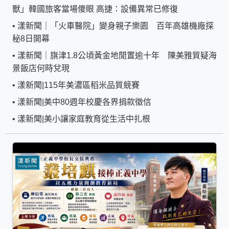
獸」韓國旅客當場傻眼 高捷：設備異常已修復
•
漾新聞｜「火車醫院」變身親子樂園 百年高雄機廠探
秘8日開幕
•
漾新聞｜旗津1.8公頃黃金地閒置逾十年 陳美雅質疑海
景飯店何時兌現
•
漾新聞|115年美濃區稻米品質競賽
•
漾新聞|美中80週年校慶各界捐款徵信
•
漾新聞|美小讓家庭教育從生活中扎根