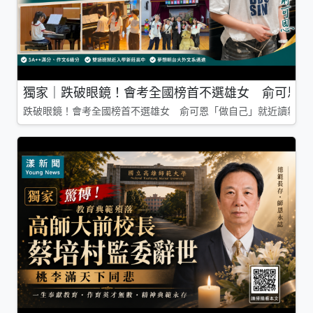
獨家｜跌破眼鏡！會考全國榜首不選雄女 俞可恩「
跌破眼鏡！會考全國榜首不選雄女 俞可恩「做自己」就近讀新莊