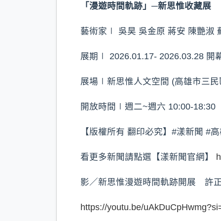
「漫遊時間軌跡」─新思惟收藏展
藝術家∣ 吳昊 吳金原 蔣安 陳艷淑 蘇信
展期∣ 2026.01.17- 2026.03.28 開
展場∣新思惟人文空間 (高雄市三民區
開放時間∣週二~週六 10:00-18:30
【版權所有 翻印必究】#漾新聞 #高
看更多新聞請點選【漾新聞官網】
h
影／新思惟漫遊時間軌跡開展 許
https://youtu.be/uAkDuCpHwmg