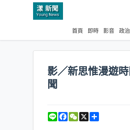
首頁
即時
影音
政治
影／新思惟漫遊時
聞
L
F
W
X
S
i
a
e
h
n
c
C
a
e
e
h
r