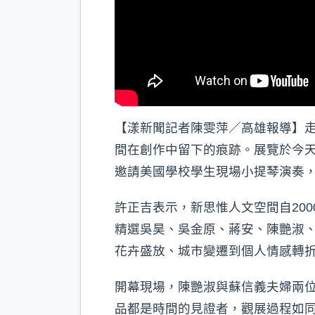
【漾新聞記者陳雯萍／高雄報導】走
間在創作中留下的痕跡。展覽於今天
邀請美國學校學生現場小提琴演奏
許正吉表示，新思惟人文空間自20
精選吳昊、吳金原、蔣安、陳艷淑、蘇
花卉盛放、城市變遷到個人情感轉
開幕現場，陳艷淑與蘇信義夫婦兩
品都是時間的見證者，觀展過程如