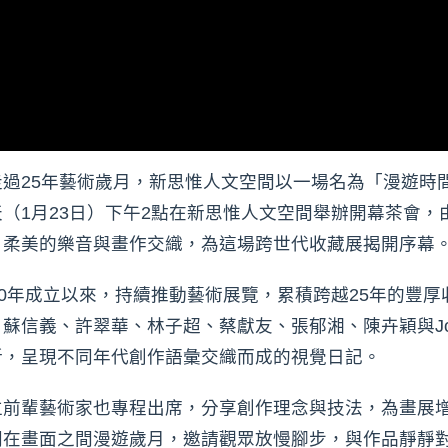
過25年藝術歲月，新思惟人文空間以一場名為「漫遊時
（1月23日）下午2點在新思惟人文空間舉辦開幕茶會，
，柔美的樂音與畫作交織，為這場跨世代收藏展揭開序幕
00年成立以來，持續推動藝術展覽，累積跨越25年的豐
信義、許翠華、林子超、蔡獻友、張郁湘、陳卉穎與John
折，呈現不同年代創作語彙交織而成的視覺日記。
位前輩藝術家也專程出席，分享創作理念與技法，為畫展
同在畫面之間漫遊歲月，邀請觀眾放慢腳步，與作品靜靜